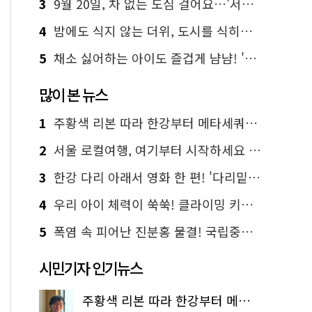
3
9월 20일, 차 없는 도심 걸어요…'서울 걷자 페스티벌' 선착순 5천명
4
밤에도 식지 않는 더위, 도시를 식히는 시원한 해법은?
5
채소 싫어하는 아이도 즐겁게 냠냠! '찾아가는 서울시 식생활 교육' 현장
많이 본 뉴스
1
주황색 리본 따라 한강부터 메타세쿼이아 숲길까지…서울둘레길 15코스
2
서울 로컬여행, 여기부터 시작하세요 '서울에디션25'
3
한강 다리 아래서 영화 한 편! '다리밑 영화관' 무료 상영
4
우리 아이 체력이 쑥쑥! 클라이밍 키즈카페·어린이 체력장
5
폭염 속 피어난 진분홍 물결! 국립중앙박물관 배롱나무 명소
시민기자 인기뉴스
주황색 리본 따라 한강부터 메타세쿼이아 숲길까지…서울둘레길 15코스