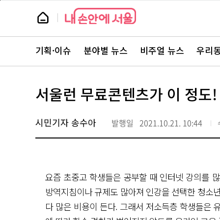
본
페
문
이
뉴
바
지
스
로
상
룸
가
단
뉴
기
으
스
로
기획·이슈
분야별 뉴스
비주얼 뉴스
우리동
주
이
요
동
서
비
스
서울런 무료콘텐츠가 이 정도!
바
로
가
기
시민기자 송수아
발행일
2021.10.21. 10:44
요즘 초중고 학생들은 공부할 때 인터넷 강의를 많
방역지침이나 규제도 많아져 인강을 선택한 청소년
다 많은 비용이 든다. 그래서 저소득층 학생들은 