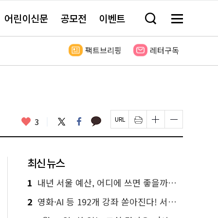
어린이신문
공모전
이벤트
검
메
색
뉴
창
전
열
체
팩트브리핑
레터구독
기
보
기
카
좋
트
페
3
페
인
글
글
카
위
이
아
이
쇄
자
자
오
터
스
요
지
하
크
크
톡
북
U
기
기
기
R
새
크
작
L
창
게
게
최신 뉴스
복
열
변
변
사
림
경
경
하
하
1
내년 서울 예산, 어디에 쓰면 좋을까요? 온라인 투표
기
기
2
영화·AI 등 192개 강좌 쏟아진다! 서울시민대학 선착순 신청