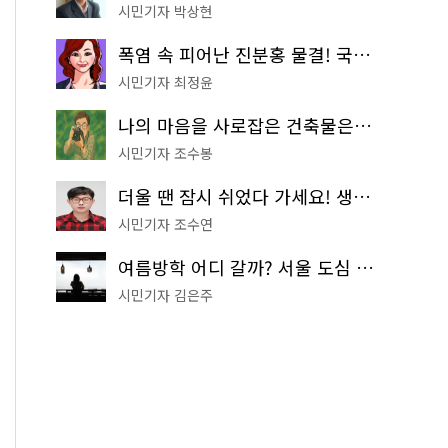
시민기자 박상현
폭염 속 피어난 진분홍 물결! 국립중앙박물관 배롱나무 명소
시민기자 최정윤
나의 마음을 사로잡은 건축물은? '서울시 건축상' 수상작 공개!
시민기자 조수봉
더울 땐 잠시 쉬었다 가세요! 생수 냉장고부터 해피소·무더위쉼터까지
시민기자 조수연
여름방학 어디 갈까? 서울 도심 무료 실내 여행 코스 추천
시민기자 김은주