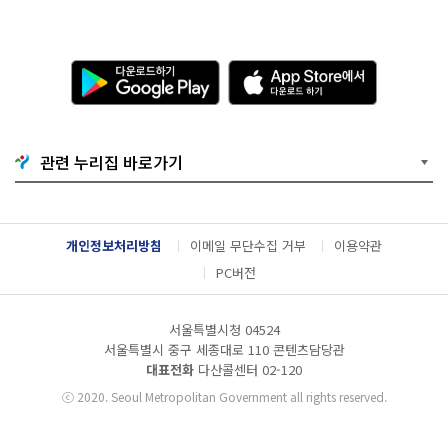
다
A
운
p
로
p
드
S
하
t
기
o
관련 누리집 바로가기
G
r
o
e
o
에
g
서
l
다
개인정보처리방침
이메일 무단수집 거부
이용약관
e
운
P
로
PC버전
l
드
a
하
y
기
서울특별시청 04524
서울특별시 중구 세종대로 110 콘텐츠담당관
대표전화
다산콜센터
02-120
ⓒ
2020. Seoul Metropolitan Government all rights reserved.