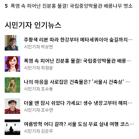
5
폭염 속 피어난 진분홍 물결! 국립중앙박물관 배롱나무 명소
시민기자 인기뉴스
주황색 리본 따라 한강부터 메타세쿼이아 숲길까지…
서울둘레길 15코스
시민기자 박상현
폭염 속 피어난 진분홍 물결! 국립중앙박물관 배롱나
무 명소
시민기자 최정윤
나의 마음을 사로잡은 건축물은? '서울시 건축상' 수
상작 공개!
시민기자 조수봉
더울 땐 잠시 쉬었다 가세요! 생수 냉장고부터 해피소
·무더위쉼터까지
시민기자 조수연
여름방학 어디 갈까? 서울 도심 무료 실내 여행 코스
추천
시민기자 김은주