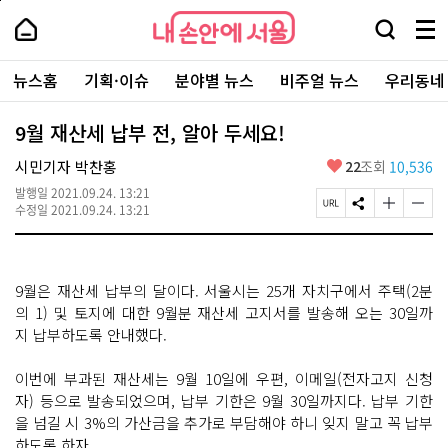
본
페
내
문
이
내
손
검
메
바
지
손
안
색
뉴
로
상
안
주
에
창
전
가
단
에
뉴스홈
기획·이슈
분야별 뉴스
비주얼 뉴스
우리동네
요
서
열
체
기
으
서
서
울
기
보
로
울
비
기
이
-
9월 재산세 납부 전, 알아 두세요!
스
동
서
바
울
좋
시민기자 박찬홍
22
조회
10,536
로
시
아
가
대
발행일
2021.09.24. 13:21
요
기
페
S
글
글
표
수정일
2021.09.24. 13:21
이
N
자
자
소
지
S
크
크
통
U
공
기
기
포
R
유
크
작
털
9월은 재산세 납부의 달이다. 서울시는 25개 자치구에서 주택(2분
L
하
게
게
복
기
변
변
의 1) 및 토지에 대한 9월분 재산세 고지서를 발송해 오는 30일까
사
경
경
지 납부하도록 안내했다.
하
하
기
기
이번에 부과된 재산세는 9월 10일에 우편, 이메일(전자고지 신청
자) 등으로 발송되었으며, 납부 기한은 9월 30일까지다. 납부 기한
을 넘길 시 3%의 가산금을 추가로 부담해야 하니 잊지 말고 꼭 납부
하도록 하자.