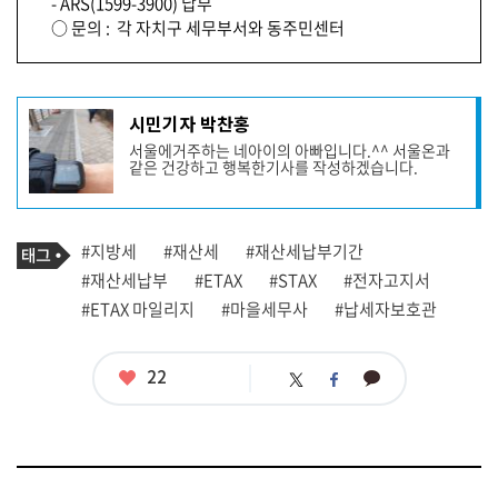
- ARS(1599-3900) 납부
○ 문의 : 각 자치구 세무부서와 동주민센터
기
시민기자 박찬홍
사
서울에거주하는 네아이의 아빠입니다.^^ 서울온과
작
같은 건강하고 행복한기사를 작성하겠습니다.
성
자
프
로
기
필
태
#지방세
#재산세
#재산세납부기간
사
그
관
#재산세납부
#ETAX
#STAX
#전자고지서
련
#ETAX 마일리지
#마을세무사
#납세자보호관
태
그
좋
22
카
트
페
아
카
위
이
요
오
터
스
톡
북