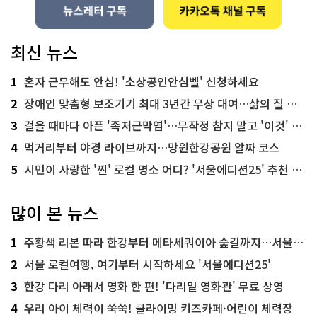
최신 뉴스
1
혼자 근무해도 안심! '소상공인안심벨' 신청하세요
2
장애인 맞춤형 보조기기 최대 3년간 무상 대여…삶의 질 높인다
3
걸을 때마다 아픈 '족저근막염'…무작정 참지 말고 '이것' 해보세요!
4
먹거리부터 야경 라이브까지…망원한강공원 알짜 코스
5
시민이 사랑한 '찐' 로컬 명소 어디? '서울에디션25' 추천 코스
많이 본 뉴스
1
주황색 리본 따라 한강부터 메타세쿼이아 숲길까지…서울둘레길 15코스
2
서울 로컬여행, 여기부터 시작하세요 '서울에디션25'
3
한강 다리 아래서 영화 한 편! '다리밑 영화관' 무료 상영
4
우리 아이 체력이 쑥쑥! 클라이밍 키즈카페·어린이 체력장