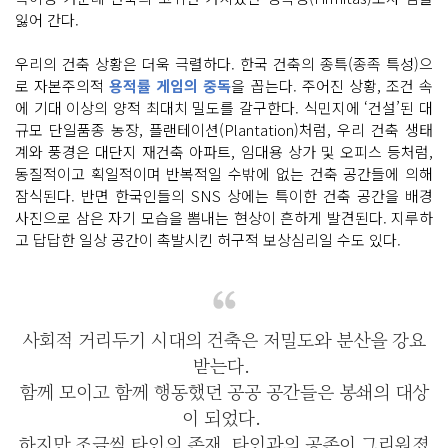
잃어 간다.
우리의 건축 상황은 더욱 극렬하다. 한국 건축의 종특(종족 특성)으
로 자본주의적
용적률 게임의 중독
을 꼽는다. 주어진 상황, 조건 속
에 기대 이상의 양적 최대치 밀도를 갈구한다. 식민지에 ‘건설’된 대
규모 단일품종 농장, 플랜테이션(Plantation)처럼, 우리 건축 생태
계와 풍경은 대단지 재건축 아파트, 임대용 상가 및 오피스 등처럼,
동질적이고 획일적이며 반복적일 수밖에 없는 건축 공간들에 의해
잠식된다. 반면 한국인들의 SNS 상에는 특이한 건축 공간을 배경
사진으로 삼은 자기 모습을 뽐내는 현상이 흔하게 발견된다. 지루하
고 답답한 일상 공간이 촉발시킨 허구적 보상심리일 수도 있다.
사회적 거리두기 시대의 건축은 저밀도와 분산을 강요
받는다.
함께 모이고 함께 행동했던 공공 공간들은 봉쇄의 대상
이 되었다.
하지만 조금씩 타인의 존재, 타인과의 공존이 그리워졌