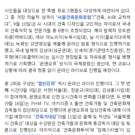
시민들을 대상으로 한 특별 프로그램들도 다양하게 마련되어 있다.
그 중 가장 학술적 성격의
‘서울건축문화포럼’
(“건축, AI와 교차하
다”, 9월 10일)은 AI 시대의 건축 디자인을 고민하는 자리로서 국내
외 건축석학 및 전문가들 총 6명이 초청되었다. 해외 발제자 앙트완
피콩(하버드대), 레브 마노비치(뉴욕시립대), 닐 리치(플로리다국제
대)는 녹화된 강연영상을 제출해 온라인 발표 형식으로 진행하기로
했고, 국내 발제자 김성아(성균관대), 민세희(경기콘텐츠진흥원), 전
주형(에디트콜렉티브)는 실시간 현장발표 및 자유토론 형식을 병행
하기로 기획했다. ‘온앤오프’ 방식의 국제포럼인 셈인데, 현 코로나
상황에 따라 결국 청중 없이 온라인 라이브로 진행될 예정이다.
총 2회로 구성된
‘열린강좌’
역시 온라인 라이브 진행이다. 그 첫 번
째 시간(9월 9일)은 서현(서울대), 장윤규(국민대), 김성홍(시립대)
이 참여하며, 온앤오프로 인한 도시건축의 변화를 다룬다면, 두 번째
(9월 16일)는 PHM TV, 아키리즘 A 출연 건축가들 및 건축문화제
감독들의 집단좌담으로 진행되며 온앤오프와 일상건축에 대해 이야
기할 예정이다.
‘건축가대담’
(9월 11일)은 올해 및 작년도 ‘서울특별
시 건축상’ 대상을 수상받은 건축가들과 문화제 총감독의 대담 및 토
론으로 진행된다. 마지막으로 ‘건축문화투어’와 ‘잡페스티벌’이 있