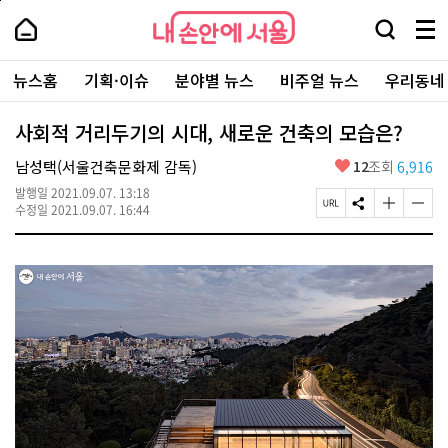
본
페
내
문
이
내
손
검
메
바
지
손
안
색
뉴
로
상
안
주
에
창
전
가
단
에
뉴스홈
기획·이슈
분야별 뉴스
비주얼 뉴스
우리동네
요
서
열
체
기
으
서
서
울
기
보
로
울
비
기
이
-
사회적 거리두기의 시대, 새로운 건축의 모습은?
스
동
서
바
울
좋
남성택(서울건축문화제 감독)
12
조회
6,916
로
시
아
가
대
발행일
2021.09.07. 13:18
요
기
페
S
글
글
표
수정일
2021.09.07. 16:44
이
N
자
자
소
지
S
크
크
통
U
공
기
기
포
R
유
크
작
털
L
하
게
게
복
기
변
변
사
경
경
하
하
기
기