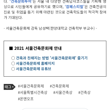
다.
‘건축문화투어’
는 서울 내 다양한 건축답사코스들을 기획해 영
상으로 시민들에게 공유하기로 했으며,
‘잡페스티벌’
은 건축전공의
진로 및 취업을 돕기 위해 마련된 것으로 건축학도들의 적극적 참여
가 기대된다.
- 서울건축문화제 감독 남성택(한양대학교 건축학부 부교수) -
■ 2021 서울건축문화제 안내
○
건축과 친해지는 방법 '서울건축문화제' 즐기기
○
서울건축문화제 홈페이지
○
서울건축문화제 유튜브
기
태
#서울건축문화제
#건축문화제
사
그
관
#서울특별시건축상
#서울건축상
#건축상
련
#온앤오프
태
그