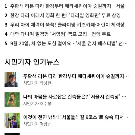
1
주황색 리본 따라 한강부터 메타세쿼이아 숲길까지…서울둘레길 15코스
2
한강 다리 아래서 영화 한 편! '다리밑 영화관' 무료 상영
3
우리 아이 체력이 쑥쑥! 클라이밍 키즈카페·어린이 체력장
4
대학 다니며 일경험 '서영커' 캠프 모집…전액 무료
5
9월 20일, 차 없는 도심 걸어요…'서울 걷자 페스티벌' 선착순 5천명
시민기자 인기뉴스
주황색 리본 따라 한강부터 메타세쿼이아 숲길까지…
서울둘레길 15코스
시민기자 박상현
나의 마음을 사로잡은 건축물은? '서울시 건축상' 수
상작 공개!
시민기자 조수봉
이것이 천연 냉방! '서울둘레길 9코스'로 숲속 피서 떠
나볼까
시민기자 정향선