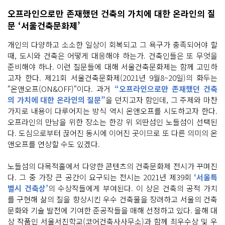
오프라인으로만 존재했던 건축의 가치에 대한 온라인의 질
문 ‘서울건축문화제’
개인의 다양하고 소소한 일상이 회복되고 그 욕구가 충족되어야 할
때, 도시와 건축은 어떻게 대응해야 하는가. 건축인들은 또 무엇을
준비해야 하나. 이런 질문들에 대해 서울건축문화제는 함께 고민하
고자 한다. 제21회 서울건축문화제(2021년 9월8~20일)의 화두는
“온앤오프(ON&OFF)“이다. 과거
“오프라인으로만 존재했던 건축
의 가치에 대한 온라인의 질문”
을 던지고자 함인데, 그 주제와 마찬
가지로 내용이 다루어지는 방식 역시 온앤오프를 시도하고자 한다.
오프라인의 만남을 위한 장소는 한강 위 외딴섬인 노들섬이 선택된
다. 도심으로부터 끊어진 동시에 이어진 곳이므로 또 다른 의미의 온
앤오프를 연상할 수도 있겠다.
노들섬의 다목적홀에서 다양한 콘텐츠의 건축문화제 전시가 꾸며진
다. 그 중 가장 큰 공간이 요구되는 전시는 2021년 제39회
‘서울특
별시 건축상’
의 수상작들에게 부여된다. 이 상은 건축의 공적 가치
를 구현해 삶의 질을 향상시킨 우수 건축물을 장려하고 서울의 건축
문화와 기술 발전에 기여한 준공작들을 매해 선정하고 있다. 올해 대
상 작품인 서울서진학교(코어건축사사무소)과 함께 최우수상 및 우