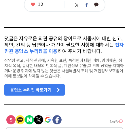
좋
12
카
트
페
아
카
위
이
요
오
터
스
톡
북
댓글은 자유로운 의견 공유의 장이므로 서울시에 대한 신고,
제안, 건의 등 답변이나 개선이 필요한 사항에 대해서는
전자
민원 응답소 누리집을 이용
하여 주시기 바랍니다.
상업성 광고, 저작권 침해, 저속한 표현, 특정인에 대한 비방, 명예훼손, 정
치적 목적, 유사한 내용의 반복적 글, 개인정보 유출,그 밖에 공익을 저해하
거나 운영 취지에 맞지 않는 댓글은 서울특별시 조례 및 개인정보보호법에
의해 통보없이 삭제될 수 있습니다.
응답소 누리집 바로가기