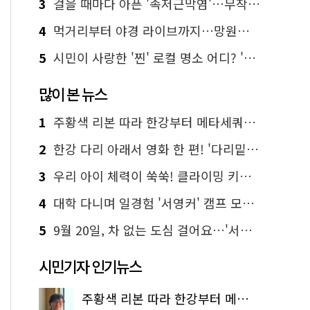
3
걸을 때마다 아픈 '족저근막염'…무작정 참지 말고 '이것' 해보세요!
4
먹거리부터 야경 라이브까지…망원한강공원 알짜 코스
5
시민이 사랑한 '찐' 로컬 명소 어디? '서울에디션25' 추천 코스
많이 본 뉴스
1
주황색 리본 따라 한강부터 메타세쿼이아 숲길까지…서울둘레길 15코스
2
한강 다리 아래서 영화 한 편! '다리밑 영화관' 무료 상영
3
우리 아이 체력이 쑥쑥! 클라이밍 키즈카페·어린이 체력장
4
대학 다니며 일경험 '서영커' 캠프 모집…전액 무료
5
9월 20일, 차 없는 도심 걸어요…'서울 걷자 페스티벌' 선착순 5천명
시민기자 인기뉴스
주황색 리본 따라 한강부터 메타세쿼이아 숲길까지…서울둘레길 15코스