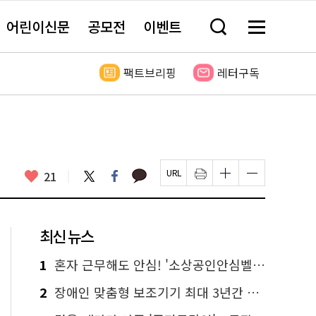
어린이신문
공모전
이벤트
검
메
색
뉴
창
전
열
체
팩트브리핑
레터구독
기
보
기
카
좋
트
페
21
페
인
글
글
카
위
이
아
이
쇄
자
자
오
터
스
요
지
하
크
크
톡
북
U
기
기
기
R
새
크
작
L
창
게
게
최신 뉴스
복
열
변
변
사
림
경
경
하
하
1
혼자 근무해도 안심! '소상공인안심벨' 신청하세요
기
기
2
장애인 맞춤형 보조기기 최대 3년간 무상 대여…삶의 질 높인다