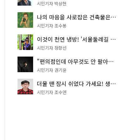
시민기자 박상현
나의 마음을 사로잡은 건축물은? '서울시 건축상' 수상작 공개!
시민기자 조수봉
이것이 천연 냉방! '서울둘레길 9코스'로 숲속 피서 떠나볼까
시민기자 정향선
"편의점인데 아무것도 안 팔아요" 서울에서 가장 특별한 편의점의 정체
시민기자 권기윤
더울 땐 잠시 쉬었다 가세요! 생수 냉장고부터 해피소·무더위쉼터까지
시민기자 조수연