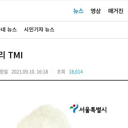
주
뉴스
영상
매거진
요
서
비
스
바
네 뉴스
시민기자 뉴스
로
가
기"
 TMI
정일
2021.09.10. 16:18
조회
18,014