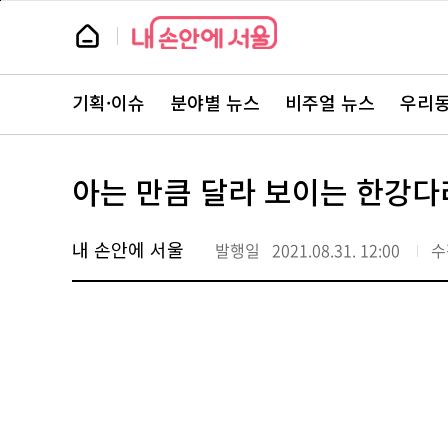
본
페
문
이
뉴
바
지
스
로
상
룸
가
단
뉴
기
으
스
로
기획·이슈
분야별 뉴스
비주얼 뉴스
우리동
주
이
요
동
서
비
스
아는 만큼 달라 보이는 한강다리
바
로
가
기
내 손안에 서울
발행일
2021.08.31. 12:00
수