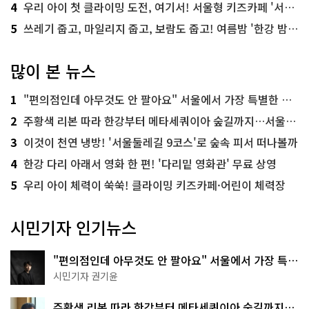
4
우리 아이 첫 클라이밍 도전, 여기서! 서울형 키즈카페 '서울가족플라자점'
5
쓰레기 줍고, 마일리지 줍고, 보람도 줍고! 여름밤 '한강 밤마실 줍깅'
많이 본 뉴스
1
"편의점인데 아무것도 안 팔아요" 서울에서 가장 특별한 편의점의 정체
2
주황색 리본 따라 한강부터 메타세쿼이아 숲길까지…서울둘레길 15코스
3
이것이 천연 냉방! '서울둘레길 9코스'로 숲속 피서 떠나볼까
4
한강 다리 아래서 영화 한 편! '다리밑 영화관' 무료 상영
5
우리 아이 체력이 쑥쑥! 클라이밍 키즈카페·어린이 체력장
시민기자 인기뉴스
"편의점인데 아무것도 안 팔아요" 서울에서 가장 특별
한 편의점의 정체
시민기자 권기윤
주황색 리본 따라 한강부터 메타세쿼이아 숲길까지…