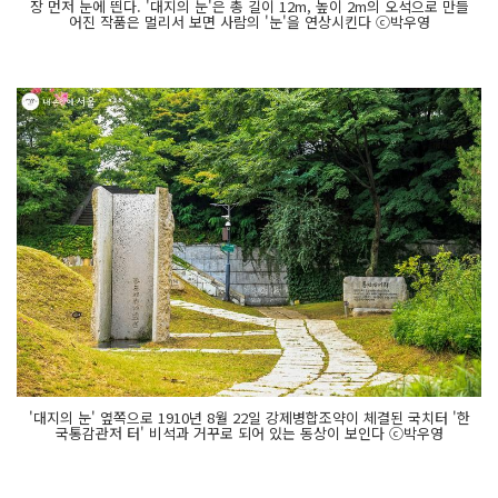
장 먼저 눈에 띈다. '대지의 눈'은 총 길이 12m, 높이 2m의 오석으로 만들
어진 작품은 멀리서 보면 사람의 '눈'을 연상시킨다 ⓒ박우영
'대지의 눈' 옆쪽으로 1910년 8월 22일 강제병합조약이 체결된 국치터 '한
국통감관저 터' 비석과 거꾸로 되어 있는 동상이 보인다 ⓒ박우영