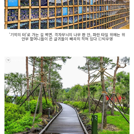
'기억의 터'로 가는 길 벽면. 격자무늬의 나무 판 안, 파란 타일 위에는 위
안부 할머니들이 쓴 글귀들이 빼곡히 적혀 있다 ⓒ박우영