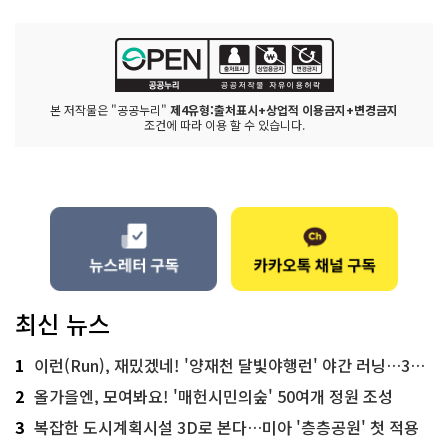
본 저작물은 "공공누리"
제4유형:출처표시+상업적 이용금지+변경금지
조건에 따라 이용 할 수 있습니다.
최신 뉴스
1
이런(Run), 재밌겠네! '양재천 달빛야행런' 야간 러닝…300명 모집
2
올가을엔, 모여봐요! '매헌시민의숲' 50여개 정원 조성
3
복잡한 도시계획시설 3D로 본다…미아 '층층공원' 첫 적용