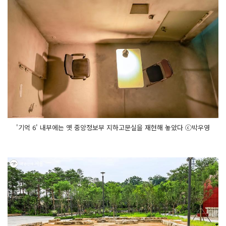
'기억 6' 내부에는 옛 중앙정보부 지하고문실을 재현해 놓았다 ⓒ박우영