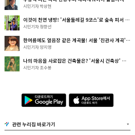
서울둘레길 15코스
시민기자 박상현
이것이 천연 냉방! '서울둘레길 9코스'로 숲속 피서 떠
나볼까
시민기자 정향선
한여름에도 얼음장 같은 계곡물! 서울 '진관사 계곡'이
천국이네~
시민기자 양지영
나의 마음을 사로잡은 건축물은? '서울시 건축상' 수
상작 공개!
시민기자 조수봉
다
A
운
p
로
p
드
S
하
t
기
o
관련 누리집 바로가기
G
r
o
e