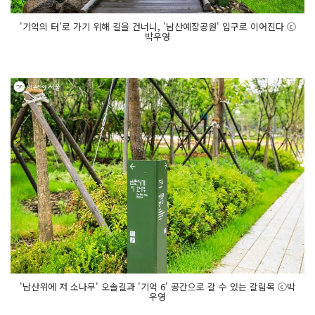
'기억의 터'로 가기 위해 길을 건너니, '남산예장공원' 입구로 이어진다 ⓒ
박우영
'남산위에 저 소나무' 오솔길과 '기억 6' 공간으로 갈 수 있는 갈림목 ⓒ박
우영