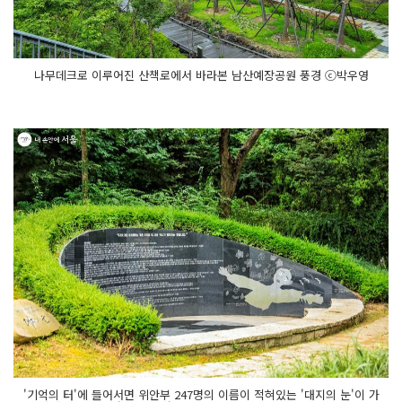
나무데크로 이루어진 산책로에서 바라본 남산예장공원 풍경 ⓒ박우영
'기억의 터'에 들어서면 위안부 247명의 이름이 적혀있는 '대지의 눈'이 가