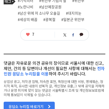
태
#기억의터
#위안부 기림의 날
#위안부
사
그
관
#노란나비
#남산예장공원
련
#남산 위에 저 소나무 오솔길
#대지의눈
태
그
#세상의 배꼽
#광복절
#일본군 위안부
좋
7
카
트
페
아
카
위
이
요
오
터
스
톡
북
댓글은 자유로운 의견 공유의 장이므로 서울시에 대한 신고,
제안, 건의 등 답변이나 개선이 필요한 사항에 대해서는
전자
민원 응답소 누리집을 이용
하여 주시기 바랍니다.
상업성 광고, 저작권 침해, 저속한 표현, 특정인에 대한 비방, 명예훼손, 정
치적 목적, 유사한 내용의 반복적 글, 개인정보 유출,그 밖에 공익을 저해하
거나 운영 취지에 맞지 않는 댓글은 서울특별시 조례 및 개인정보보호법에
의해 통보없이 삭제될 수 있습니다.
응답소 누리집 바로가기