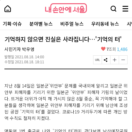
본
페
내
문
이
내
손
검
메
바
지
손
안
색
뉴
로
상
안
주
에
창
전
가
단
에
기획·이슈
분야별 뉴스
비주얼 뉴스
우리동네 뉴스
시
요
서
열
체
기
으
서
서
울
기
보
로
울
비
기
이
-
기억하지 않으면 진실은 사라집니다…'기억의 터'
스
동
서
바
울
좋
시민기자 박우영
7
조회
1,486
로
시
아
가
대
발행일
2021.08.18. 14:00
요
기
페
S
글
글
표
수정일
2021.08.18. 18:11
이
N
자
자
소
지
S
크
크
통
U
공
기
기
포
R
유
크
작
털
지난 8월 14일은 일본군'위안부' 문제를 국내외에 알리고 일본군 위
L
하
게
게
복
기
변
변
안부 피해자를 기리기 위한 일본군 '위안부' 피해자 기림의 날이었
사
경
경
다. 뜨거운 더위가 아직 채 가시지 않은 8월 중순, 꼭 기억해야 할 그
하
하
분들을 생각하며 일본군 위안부 피해자를 기리기 위해 남산에 조성
기
기
된 공원 '기억의 터'를 걸었다. 코로나19 거리두기에 따른 개인 방
역 수칙도 철저히 지켰다.
명동역 1번 출구로 나와 '기억의 터'까지 걷다보면 남산예장공원