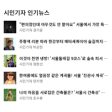
시민기자 인기뉴스
"편의점인데 아무것도 안 팔아요" 서울에서 가장 특별
한 편의점의 정체
시민기자 권기윤
주황색 리본 따라 한강부터 메타세쿼이아 숲길까지…
서울둘레길 15코스
시민기자 박상현
이것이 천연 냉방! '서울둘레길 9코스'로 숲속 피서 떠
나볼까
시민기자 정향선
한여름에도 얼음장 같은 계곡물! 서울 '진관사 계곡'이
천국이네~
시민기자 양지영
나의 마음을 사로잡은 건축물은? '서울시 건축상' 수
상작 공개!
시민기자 조수봉