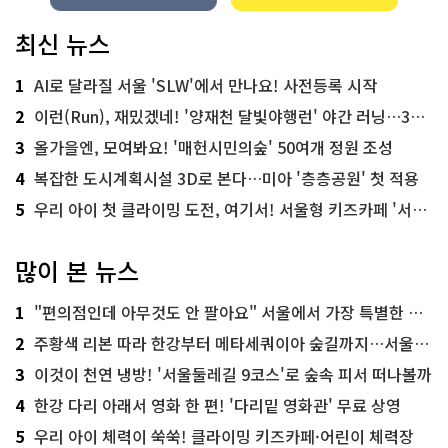
최신 뉴스
1
AI로 달라질 서울 'SLW'에서 만나요! 사전등록 시작
2
이런(Run), 재밌겠네! '양재천 달빛야행런' 야간 러닝…300명 모집
3
올가을엔, 모여봐요! '매헌시민의숲' 50여개 정원 조성
4
복잡한 도시계획시설 3D로 본다…미아 '층층공원' 첫 적용
5
우리 아이 첫 클라이밍 도전, 여기서! 서울형 키즈카페 '서울가족플라자점'
많이 본 뉴스
1
"편의점인데 아무것도 안 팔아요" 서울에서 가장 특별한 편의점의 정체
2
주황색 리본 따라 한강부터 메타세쿼이아 숲길까지…서울둘레길 15코스
3
이것이 천연 냉방! '서울둘레길 9코스'로 숲속 피서 떠나볼까
4
한강 다리 아래서 영화 한 편! '다리밑 영화관' 무료 상영
5
우리 아이 체력이 쑥쑥! 클라이밍 키즈카페·어린이 체력장