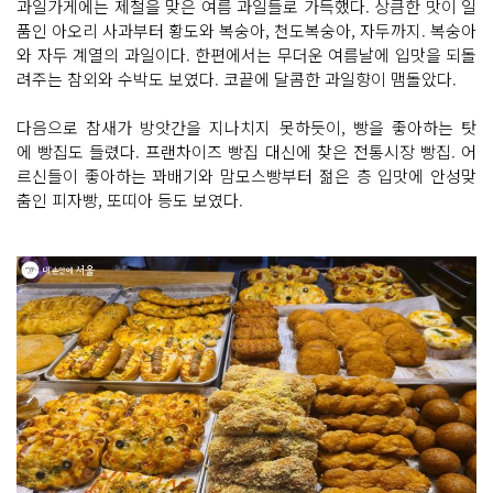
과일가게에는 제철을 맞은 여름 과일들로 가득했다. 상큼한 맛이 일
품인 아오리 사과부터 황도와 복숭아, 천도복숭아, 자두까지. 복숭아
와 자두 계열의 과일이다. 한편에서는 무더운 여름날에 입맛을 되돌
려주는 참외와 수박도 보였다. 코끝에 달콤한 과일향이 맴돌았다.
다음으로 참새가 방앗간을 지나치지 못하듯이, 빵을 좋아하는 탓
에 빵집도 들렸다. 프랜차이즈 빵집 대신에 찾은 전통시장 빵집. 어
르신들이 좋아하는 꽈배기와 맘모스빵부터 젊은 층 입맛에 안성맞
춤인 피자빵, 또띠아 등도 보였다.