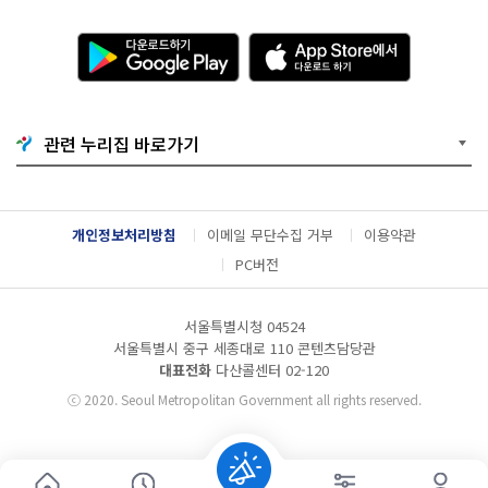
다
A
운
p
로
p
드
S
하
t
기
o
관련 누리집 바로가기
G
r
o
e
o
에
g
서
l
다
개인정보처리방침
이메일 무단수집 거부
이용약관
e
운
P
로
PC버전
l
드
a
하
y
기
서울특별시청 04524
서울특별시 중구 세종대로 110 콘텐츠담당관
대표전화
다산콜센터
02-120
ⓒ
2020. Seoul Metropolitan Government all rights reserved.