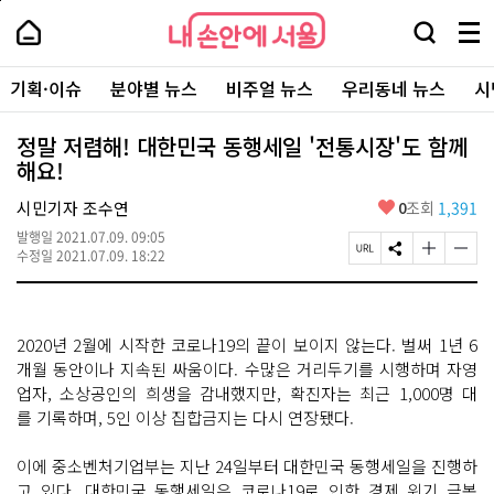
본
페
내
문
이
내
손
검
메
바
지
손
안
색
뉴
로
상
안
주
에
창
전
가
단
에
기획·이슈
분야별 뉴스
비주얼 뉴스
우리동네 뉴스
시
요
서
열
체
기
으
서
서
울
기
보
로
울
비
기
이
-
정말 저렴해! 대한민국 동행세일 '전통시장'도 함께
스
동
서
해요!
바
울
로
시
가
좋
시민기자 조수연
0
조회
1,391
대
기
아
표
발행일
2021.07.09. 09:05
요
소
페
S
글
글
수정일
2021.07.09. 18:22
통
이
N
자
자
포
지
S
크
크
털
U
공
기
기
R
유
크
작
2020년 2월에 시작한 코로나19의 끝이 보이지 않는다. 벌써 1년 6
L
하
게
게
복
기
변
변
개월 동안이나 지속된 싸움이다. 수많은 거리두기를 시행하며 자영
사
경
경
업자, 소상공인의 희생을 감내했지만, 확진자는 최근 1,000명 대
하
하
를 기록하며, 5인 이상 집합금지는 다시 연장됐다.
기
기
이에 중소벤처기업부는 지난 24일부터 대한민국 동행세일을 진행하
고 있다. 대한민국 동행세일은 코로나19로 인한 경제 위기 극복