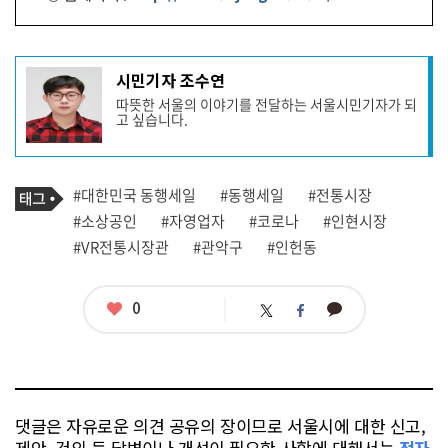
기
시민기자 조수연
사
따뜻한 서울의 이야기를 전달하는 서울시민기자가 되
작
고 싶습니다.
성
자
프
로
기
필
태
#대한민국 동행세일
#동행세일
#전통시장
사
그
관
#소상공인
#자영업자
#코로나
#인현시장
련
#VR전통시장관
#관악구
#인헌동
태
그
좋
0
카
트
페
아
카
위
이
요
오
터
스
톡
북
댓글은 자유로운 의견 공유의 장이므로 서울시에 대한 신고,
제안, 건의 등 답변이나 개선이 필요한 사항에 대해서는
전자