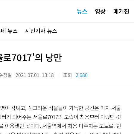
주
뉴스
영상
매거진
요
서
비
스
바
네 뉴스
시민기자 뉴스
로
가
기"
로7017'의 낭만
수정일
2021.07.01. 13:18
조회
2,680
조명이 감싸고, 싱그러운 식물들이 가득한 공간은 마치 서울
쉼터가 되어주는 서울로7017의 모습이 처음부터 이랬던 것
로 이용됐던 곳이다. 서울역에서 처음 마주치는 도로로, 랜