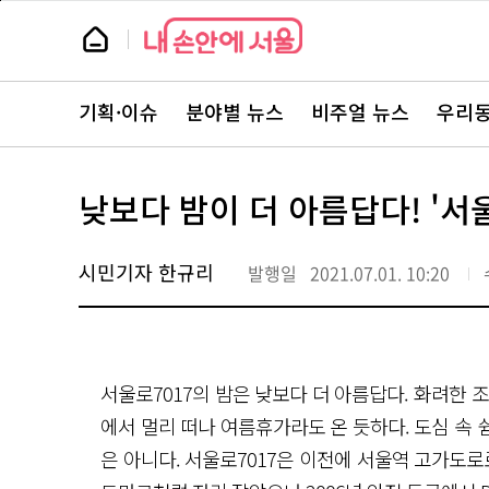
본
페
문
이
뉴
바
지
스
로
상
룸
가
단
뉴
기
으
스
로
기획·이슈
분야별 뉴스
비주얼 뉴스
우리동
주
이
요
동
서
비
스
낮보다 밤이 더 아름답다! '서울
바
로
가
기
시민기자 한규리
발행일
2021.07.01. 10:20
서울로7017의 밤은 낮보다 더 아름답다. 화려한 
에서 멀리 떠나 여름휴가라도 온 듯하다. 도심 속 
은 아니다. 서울로7017은 이전에 서울역 고가도로