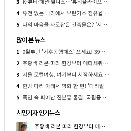
3
K-뷰티·패션·웰니스…'뷰티풀라이프인서울' 6일부터 사전 예약
4
유전 없는 나라에서 부탄가스 점유율 1위 가능? Yes, I 'CAN'
5
나의 마음을 사로잡은 건축물은? '서울시 건축상' 수상작 공개!
많이 본 뉴스
1
9월부턴 '기후동행패스' 쓰세요! 39세까지 청년 혜택
2
주황색 리본 따라 한강부터 메타세쿼이아 숲길까지…서울둘레길 15코스
3
서울 로컬여행, 여기부터 시작하세요 '서울에디션25'
4
한강 다리 아래서 영화 한 편! '다리밑 영화관' 무료 상영
5
폭염 속 피어난 진분홍 물결! 국립중앙박물관 배롱나무 명소
시민기자 인기뉴스
주황색 리본 따라 한강부터 메타세쿼이아 숲길까지…서울둘레길 15코스