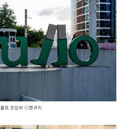
서울로 초입부 ⓒ한규리