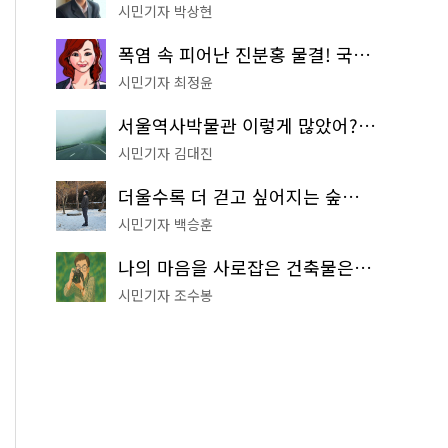
시민기자 박상현
폭염 속 피어난 진분홍 물결! 국립중앙박물관 배롱나무 명소
시민기자 최정윤
서울역사박물관 이렇게 많았어? 주말마다 한 곳씩 떠나는 역사 산책
시민기자 김대진
더울수록 더 걷고 싶어지는 숲길! 서울둘레길 '아차산 코스'
시민기자 백승훈
나의 마음을 사로잡은 건축물은? '서울시 건축상' 수상작 공개!
시민기자 조수봉