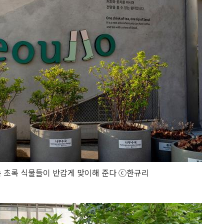
 속 초록 식물들이 반갑게 맞이해 준다 ⓒ한규리