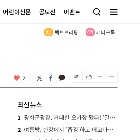
어린이신문
공모전
이벤트
검
메
색
뉴
창
전
열
체
팩트브리핑
레터구독
기
보
기
카
좋
트
페
2
페
인
글
글
카
위
이
아
이
쇄
자
자
오
터
스
요
지
하
크
크
톡
북
U
기
기
기
R
새
크
작
L
창
게
게
최신 뉴스
복
열
변
변
사
림
경
경
하
하
1
광화문광장, 거대한 요가장 됐다! '달빛요가'와 함께한 여름밤 힐링
기
기
2
여름밤, 한강에서 '줍깅'하고 에코마일리지도 줍줍!