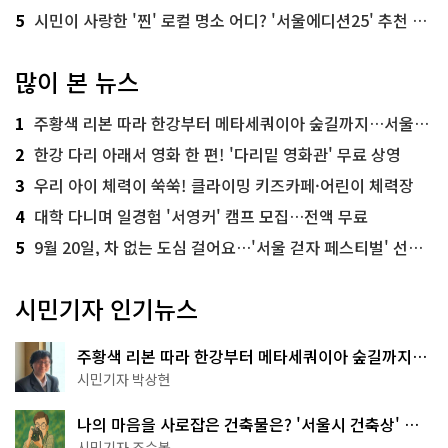
5
시민이 사랑한 '찐' 로컬 명소 어디? '서울에디션25' 추천 코스
많이 본 뉴스
1
주황색 리본 따라 한강부터 메타세쿼이아 숲길까지…서울둘레길 15코스
2
한강 다리 아래서 영화 한 편! '다리밑 영화관' 무료 상영
3
우리 아이 체력이 쑥쑥! 클라이밍 키즈카페·어린이 체력장
4
대학 다니며 일경험 '서영커' 캠프 모집…전액 무료
5
9월 20일, 차 없는 도심 걸어요…'서울 걷자 페스티벌' 선착순 5천명
시민기자 인기뉴스
주황색 리본 따라 한강부터 메타세쿼이아 숲길까지…
서울둘레길 15코스
시민기자 박상현
나의 마음을 사로잡은 건축물은? '서울시 건축상' 수
상작 공개!
시민기자 조수봉