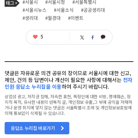
태
#서울시
#서울시청
#서울특별시
사
그
관
#서울시뉴스
#서울소식
#공공생리대
련
#생리대
#월경대
#이벤트
태
그
좋
5
카
트
페
아
카
위
이
요
오
터
스
톡
북
댓글은 자유로운 의견 공유의 장이므로 서울시에 대한 신고,
제안, 건의 등 답변이나 개선이 필요한 사항에 대해서는
전자
민원 응답소 누리집을 이용
하여 주시기 바랍니다.
상업성 광고, 저작권 침해, 저속한 표현, 특정인에 대한 비방, 명예훼손, 정
치적 목적, 유사한 내용의 반복적 글, 개인정보 유출,그 밖에 공익을 저해하
거나 운영 취지에 맞지 않는 댓글은 서울특별시 조례 및 개인정보보호법에
의해 통보없이 삭제될 수 있습니다.
응답소 누리집 바로가기