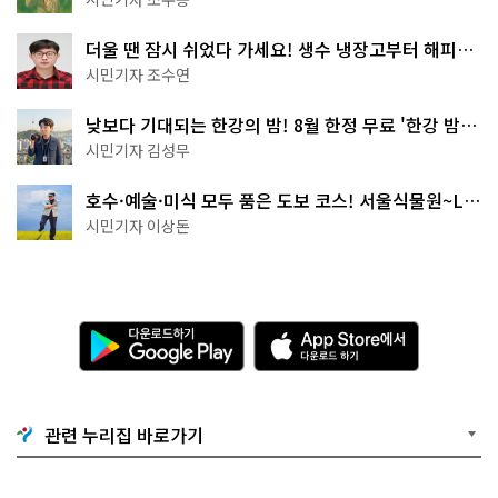
더울 땐 잠시 쉬었다 가세요! 생수 냉장고부터 해피소
·무더위쉼터까지
시민기자 조수연
낮보다 기대되는 한강의 밤! 8월 한정 무료 '한강 밤
핑' 예약은?
시민기자 김성무
호수·예술·미식 모두 품은 도보 코스! 서울식물원~LG
아트센터~마곡테라스거리
시민기자 이상돈
다
A
운
p
로
p
드
S
하
t
기
o
관련 누리집 바로가기
G
r
o
e
o
에