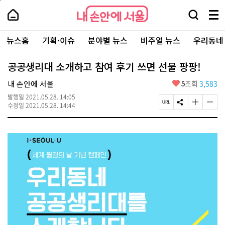
본
페
내
문
이
내
손
검
메
바
지
손
안
색
뉴
로
상
안
주
에
창
전
가
단
에
뉴스홈
기획·이슈
분야별 뉴스
비주얼 뉴스
우리동네
요
서
열
체
기
으
서
서
울
기
보
로
울
비
기
이
-
공공생리대 소개하고 참여 후기 쓰면 선물 팡팡!
스
동
서
바
울
좋
내 손안에 서울
5
조회
3,583
로
시
아
가
대
발행일
2021.05.28. 14:05
요
기
페
S
글
글
표
수정일
2021.05.28. 14:44
이
N
자
자
소
지
S
크
크
통
U
공
기
기
포
R
유
크
작
털
L
하
게
게
복
기
변
변
사
경
경
하
하
기
기