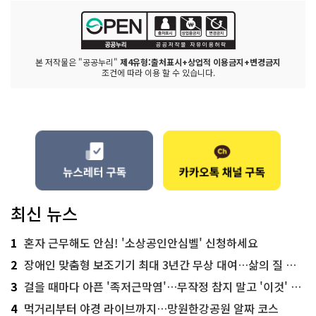
본 저작물은 "공공누리"
제4유형:출처표시+상업적 이용금지+변경금지
조건에 따라 이용 할 수 있습니다.
최신 뉴스
1
혼자 근무해도 안심! '소상공인안심벨' 신청하세요
2
장애인 맞춤형 보조기기 최대 3년간 무상 대여…삶의 질 높인다
3
걸을 때마다 아픈 '족저근막염'…무작정 참지 말고 '이것' 해보세요!
4
먹거리부터 야경 라이브까지…망원한강공원 알짜 코스