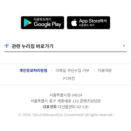
다
A
운
p
로
p
드
S
하
t
기
o
관련 누리집 바로가기
G
r
o
e
o
에
g
서
l
다
개인정보처리방침
이메일 무단수집 거부
이용약관
e
운
P
로
PC버전
l
드
a
하
y
기
서울특별시청 04524
서울특별시 중구 세종대로 110 콘텐츠담당관
대표전화
다산콜센터
02-120
ⓒ
2020. Seoul Metropolitan Government all rights reserved.