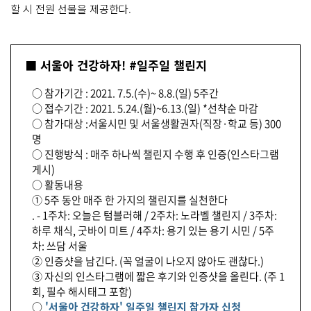
할 시 전원 선물을 제공한다.
■ 서울아 건강하자! #일주일 챌린지
○ 참가기간 : 2021. 7.5.(수)~ 8.8.(일) 5주간
○ 접수기간 : 2021. 5.24.(월)~6.13.(일) *선착순 마감
○ 참가대상 :서울시민 및 서울생활권자(직장·학교 등) 300
명
○ 진행방식 : 매주 하나씩 챌린지 수행 후 인증(인스타그램
게시)
○ 활동내용
① 5주 동안 매주 한 가지의 챌린지를 실천한다
. - 1주차: 오늘은 텀블러해 / 2주차: 노라벨 챌린지 / 3주차:
하루 채식, 굿바이 미트 / 4주차: 용기 있는 용기 시민 / 5주
차: 쓰담 서울
② 인증샷을 남긴다. (꼭 얼굴이 나오지 않아도 괜찮다.)
③ 자신의 인스타그램에 짧은 후기와 인증샷을 올린다. (주 1
회, 필수 해시태그 포함)
○
'서울아 건강하자' 일주일 챌린지 참가자 신청