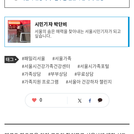
기
시민기자 박단비
사
서울의 숨은 매력을 찾아내는 서울시민기자가 되고
작
싶습니다.
성
자
프
로
기
필
태
#패밀리서울
#서울가족
사
그
관
#서울시건강가족건강센터
#서울시가족포털
련
#가족상담
#부부상담
#무료상담
태
그
#가족지원 프로그램
#서울아 건강하자 챌린지
좋
0
카
트
페
아
카
위
이
요
오
터
스
톡
북