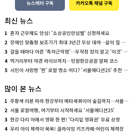
최신 뉴스
1
혼자 근무해도 안심! '소상공인안심벨' 신청하세요
2
장애인 맞춤형 보조기기 최대 3년간 무상 대여…삶의 질 높인다
3
걸을 때마다 아픈 '족저근막염'…무작정 참지 말고 '이것' 해보세요!
4
먹거리부터 야경 라이브까지…망원한강공원 알짜 코스
5
시민이 사랑한 '찐' 로컬 명소 어디? '서울에디션25' 추천 코스
많이 본 뉴스
1
주황색 리본 따라 한강부터 메타세쿼이아 숲길까지…서울둘레길 15코스
2
서울 로컬여행, 여기부터 시작하세요 '서울에디션25'
3
한강 다리 아래서 영화 한 편! '다리밑 영화관' 무료 상영
4
우리 아이 체력이 쑥쑥! 클라이밍 키즈카페·어린이 체력장