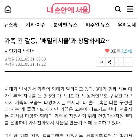
본
페
내
문
이
내
손
검
메
바
지
손
안
색
뉴
로
상
안
주
에
창
전
가
단
에
뉴스홈
기획·이슈
분야별 뉴스
비주얼 뉴스
우리동네
요
서
열
체
기
으
서
서
울
기
보
로
울
비
기
이
-
가족 간 갈등, '패밀리서울'과 상담하세요~
스
동
서
바
울
좋
시민기자 박단비
0
조회
2,549
로
시
아
가
대
발행일
2021.05.31. 09:50
요
기
페
S
글
글
표
수정일
2021.05.31. 17:22
이
N
자
자
소
지
S
크
크
통
U
공
기
기
포
R
유
크
작
털
시대가 변하면서 가족의 형태가 달라지고 있다. 3대가 함께 사는 대
L
하
게
게
복
기
변
변
가족부터 자녀를 둔 3~5인 가구, 1인가구, 동거인으로 구성된 가구
사
경
경
까지 가족의 모습도 다양해지는 추세다. 나 홀로 혹은 다른 구성원
하
하
과 사는 게 즐겁기도 하지만 가끔은 고충이 따르기도 한다. 서울시
기
기
는 이처럼 다양한 형태의 가족을 지원하기 위해 건강가족지원센터
를 운영하며 가족친화도시 서울을 만들기 위해 노력하고 있다.
다양한 가족 지원 프로그램을 지원하는 서울가족포털 ‘패밀리서