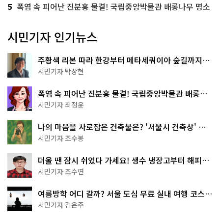
5
폭염 속 피어난 진분홍 물결! 국립중앙박물관 배롱나무 명소
시민기자 인기뉴스
주황색 리본 따라 한강부터 메타세쿼이아 숲길까지…
서울둘레길 15코스
시민기자 박상현
폭염 속 피어난 진분홍 물결! 국립중앙박물관 배롱나
무 명소
시민기자 최정윤
나의 마음을 사로잡은 건축물은? '서울시 건축상' 수
상작 공개!
시민기자 조수봉
더울 땐 잠시 쉬었다 가세요! 생수 냉장고부터 해피소
·무더위쉼터까지
시민기자 조수연
여름방학 어디 갈까? 서울 도심 무료 실내 여행 코스
추천
시민기자 김은주