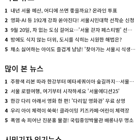
1
내년 서울 예산, 어디에 쓰면 좋을까요? 온라인 투표
2
영화·AI 등 192개 강좌 쏟아진다! 서울시민대학 선착순 신청
3
9월 20일, 차 없는 도심 걸어요…'서울 걷자 페스티벌' 선착순 5천명
4
밤에도 식지 않는 더위, 도시를 식히는 시원한 해법은?
5
채소 싫어하는 아이도 즐겁게 냠냠! '찾아가는 서울시 식생활 교육' 현장
많이 본 뉴스
1
주황색 리본 따라 한강부터 메타세쿼이아 숲길까지…서울둘레길 15코스
2
서울 로컬여행, 여기부터 시작하세요 '서울에디션25'
3
한강 다리 아래서 영화 한 편! '다리밑 영화관' 무료 상영
4
우리 아이 체력이 쑥쑥! 클라이밍 키즈카페·어린이 체력장
5
폭염 속 피어난 진분홍 물결! 국립중앙박물관 배롱나무 명소
시민기자 인기뉴스