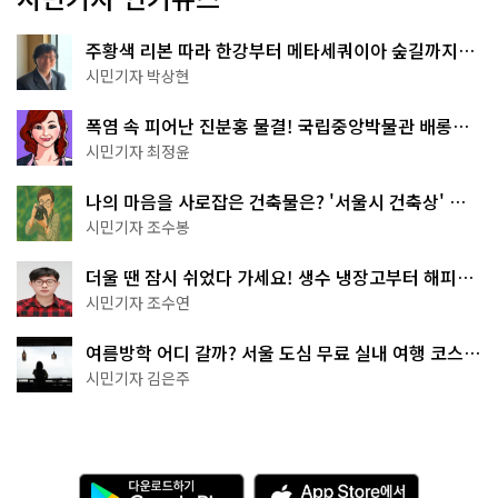
주황색 리본 따라 한강부터 메타세쿼이아 숲길까지…
서울둘레길 15코스
시민기자 박상현
폭염 속 피어난 진분홍 물결! 국립중앙박물관 배롱나
무 명소
시민기자 최정윤
나의 마음을 사로잡은 건축물은? '서울시 건축상' 수
상작 공개!
시민기자 조수봉
더울 땐 잠시 쉬었다 가세요! 생수 냉장고부터 해피소
·무더위쉼터까지
시민기자 조수연
여름방학 어디 갈까? 서울 도심 무료 실내 여행 코스
추천
시민기자 김은주
다
A