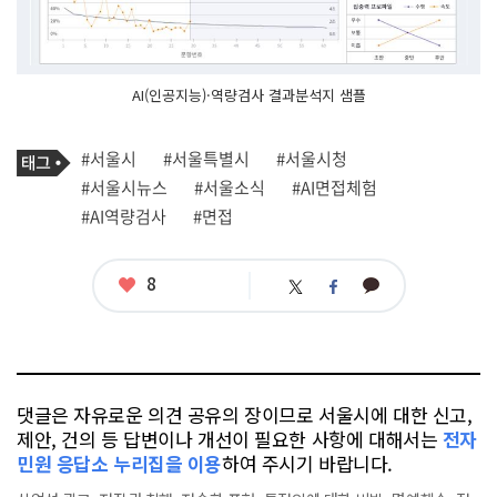
AI(인공지능)·역량검사 결과분석지 샘플
기
태
#서울시
#서울특별시
#서울시청
사
그
관
#서울시뉴스
#서울소식
#AI면접체험
련
#AI역량검사
#면접
태
그
좋
8
카
트
페
아
카
위
이
요
오
터
스
톡
북
댓글은 자유로운 의견 공유의 장이므로 서울시에 대한 신고,
제안, 건의 등 답변이나 개선이 필요한 사항에 대해서는
전자
민원 응답소 누리집을 이용
하여 주시기 바랍니다.