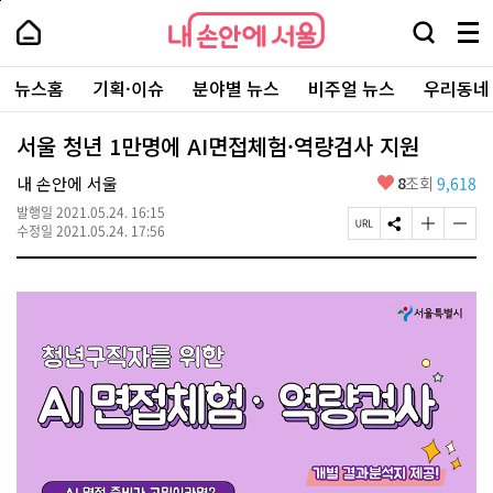
본
페
내
문
이
내
손
검
메
바
지
손
안
색
뉴
로
상
안
주
에
창
전
가
단
에
뉴스홈
기획·이슈
분야별 뉴스
비주얼 뉴스
우리동네
요
서
열
체
기
으
서
서
울
기
보
로
울
비
기
이
-
서울 청년 1만명에 AI면접체험·역량검사 지원
스
동
서
바
울
좋
내 손안에 서울
8
조회
9,618
로
시
아
가
대
발행일
2021.05.24. 16:15
요
기
페
S
글
글
표
수정일
2021.05.24. 17:56
이
N
자
자
소
지
S
크
크
통
U
공
기
기
포
R
유
크
작
털
L
하
게
게
복
기
변
변
사
경
경
하
하
기
기