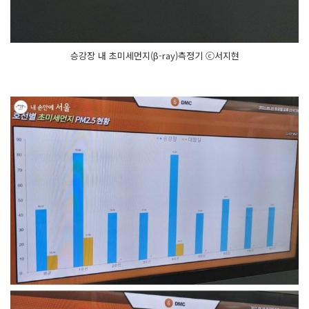
승강장 내 초미세먼지(β-ray)측정기 ⓒ서지현