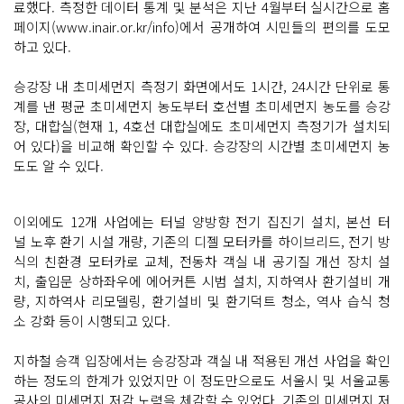
료했다. 측정한 데이터 통계 및 분석은 지난 4월부터 실시간으로 홈
페이지(www.inair.or.kr/info)에서 공개하여 시민들의 편의를 도모
하고 있다.
승강장 내 초미세먼지 측정기 화면에서도 1시간, 24시간 단위로 통
계를 낸 평균 초미세먼지 농도부터 호선별 초미세먼지 농도를 승강
장, 대합실(현재 1, 4호선 대합실에도 초미세먼지 측정기가 설치되
어 있다)을 비교해 확인할 수 있다. 승강장의 시간별 초미세먼지 농
도도 알 수 있다.
이외에도 12개 사업에는 터널 양방향 전기 집진기 설치, 본선 터
널 노후 환기 시설 개량, 기존의 디젤 모터카를 하이브리드, 전기 방
식의 친환경 모터카로 교체, 전동차 객실 내 공기질 개선 장치 설
치, 출입문 상하좌우에 에어커튼 시범 설치, 지하역사 환기설비 개
량, 지하역사 리모델링, 환기설비 및 환기덕트 청소, 역사 습식 청
소 강화 등이 시행되고 있다.
지하철 승객 입장에서는 승강장과 객실 내 적용된 개선 사업을 확인
하는 정도의 한계가 있었지만 이 정도만으로도 서울시 및 서울교통
공사의 미세먼지 저감 노력을 체감할 수 있었다. 기존의 미세먼지 저