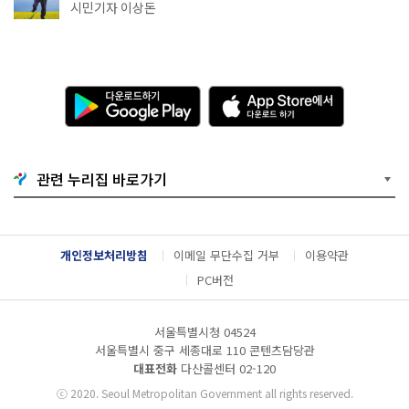
아트센터~마곡테라스거리
시민기자 이상돈
다
A
운
p
로
p
드
S
하
t
기
o
관련 누리집 바로가기
G
r
o
e
o
에
g
서
l
다
개인정보처리방침
이메일 무단수집 거부
이용약관
e
운
P
로
PC버전
l
드
a
하
y
기
서울특별시청 04524
서울특별시 중구 세종대로 110 콘텐츠담당관
대표전화
다산콜센터
02-120
ⓒ
2020. Seoul Metropolitan Government all rights reserved.