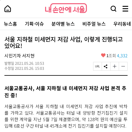
본
페
내
문
이
내
손
검
메
바
지
손
안
색
뉴
로
상
안
주
에
창
전
가
단
에
뉴스홈
기획·이슈
분야별 뉴스
비주얼 뉴스
우리동네
요
서
열
체
기
으
서
서
울
기
보
로
울
비
기
이
-
서울 지하철 미세먼지 저감 사업, 이렇게 진행되고
스
동
서
있어요!
바
울
로
시
가
좋
시민기자 서지현
1
조회
4,332
대
기
아
표
발행일
2021.05.26. 10:53
요
소
페
S
글
글
수정일
2021.05.26. 15:03
통
이
N
자
자
포
지
S
크
크
털
U
공
기
기
서울교통공사, 서울 지하철 내 미세먼지 저감 사업 본격 추
R
유
크
작
L
하
게
게
진 중!
복
기
변
변
사
경
경
서울교통공사가 서울 지하철 내 미세먼지 저감 사업 추진에 박차
하
하
를 가하고 있다. 서울교통공사는 터널 내 양방향 전기집진기 설치
기
기
를 위한 계약을 지난 5월 7일 체결했으며, 약 128억 원의 예산을 투
입해 6호선 구간 터널 내 45개소에 전기 집진기를 설치할 예정이다.