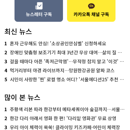
최신 뉴스
1
혼자 근무해도 안심! '소상공인안심벨' 신청하세요
2
장애인 맞춤형 보조기기 최대 3년간 무상 대여…삶의 질 높인다
3
걸을 때마다 아픈 '족저근막염'…무작정 참지 말고 '이것' 해보세요!
4
먹거리부터 야경 라이브까지…망원한강공원 알짜 코스
5
시민이 사랑한 '찐' 로컬 명소 어디? '서울에디션25' 추천 코스
많이 본 뉴스
1
주황색 리본 따라 한강부터 메타세쿼이아 숲길까지…서울둘레길 15코스
2
한강 다리 아래서 영화 한 편! '다리밑 영화관' 무료 상영
3
우리 아이 체력이 쑥쑥! 클라이밍 키즈카페·어린이 체력장