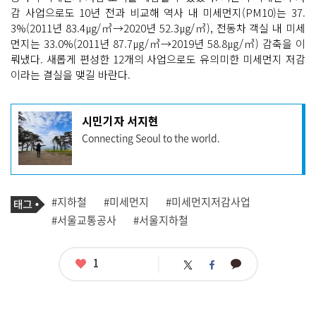
감 사업으로도 10년 전과 비교해 역사 내 미세먼지(PM10)는 37.
3%(2011년 83.4㎍/㎥→2020년 52.3㎍/㎥), 전동차 객실 내 미세
먼지는 33.0%(2011년 87.7㎍/㎥→2019년 58.8㎍/㎥) 감축을 이
뤄냈다. 새롭게 편성한 12개의 사업으로도 유의미한 미세먼지 저감
이라는 결실을 맺길 바란다.
기
시민기자 서지현
사
Connecting Seoul to the world.
작
성
자
프
로
기
필
태
#지하철
#미세먼지
#미세먼지저감사업
사
그
관
#서울교통공사
#서울지하철
련
태
그
좋
1
카
트
페
아
카
위
이
요
오
터
스
톡
북