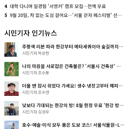
4
대학 다니며 일경험 '서영커' 캠프 모집…전액 무료
5
9월 20일, 차 없는 도심 걸어요…'서울 걷자 페스티벌' 선착순 5천명
시민기자 인기뉴스
주황색 리본 따라 한강부터 메타세쿼이아 숲길까지…
서울둘레길 15코스
시민기자 박상현
나의 마음을 사로잡은 건축물은? '서울시 건축상' 수
상작 공개!
시민기자 조수봉
더울 땐 잠시 쉬었다 가세요! 생수 냉장고부터 해피소
·무더위쉼터까지
시민기자 조수연
낮보다 기대되는 한강의 밤! 8월 한정 무료 '한강 밤
핑' 예약은?
시민기자 김성무
호수·예술·미식 모두 품은 도보 코스! 서울식물원~LG