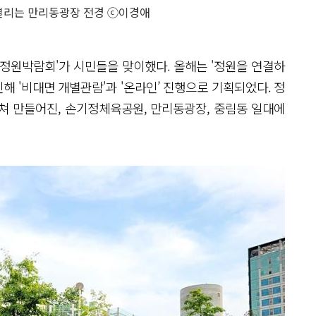
리는 만리동광장 전경 ⓒ이경애
국제정원박람회'가 시민들을 맞이했다. 올해는 '정원을 연결하
인해 '비대면 개별관람'과 '온라인’ 진행으로 기획되었다. 정
쳐 만들어진, 손기정체육공원, 만리동광장, 중림동 일대에