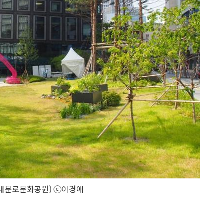
대문로문화공원) ⓒ이경애