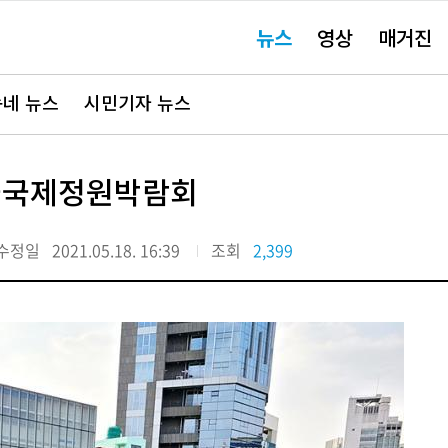
주
뉴스
영상
매거진
요
서
비
스
바
네 뉴스
시민기자 뉴스
로
가
기"
서울국제정원박람회
수정일
2021.05.18. 16:39
조회
2,399