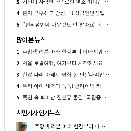
3
시민이 사랑한 '찐' 로컬 명소 어디? '서울에디션25' 추천 코스
4
혼자 근무해도 안심! '소상공인안심벨' 신청하세요
5
"편의점인데 아무것도 안 팔아요" 서울에서 가장 특별한 편의점의 정체
많이 본 뉴스
1
주황색 리본 따라 한강부터 메타세쿼이아 숲길까지…서울둘레길 15코스
2
서울 로컬여행, 여기부터 시작하세요 '서울에디션25'
3
한강 다리 아래서 영화 한 편! '다리밑 영화관' 무료 상영
4
우리 아이 체력이 쑥쑥! 클라이밍 키즈카페·어린이 체력장
5
폭염 속 피어난 진분홍 물결! 국립중앙박물관 배롱나무 명소
시민기자 인기뉴스
주황색 리본 따라 한강부터 메타세쿼이아 숲길까지…서울둘레길 15코스