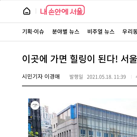
본
페
문
이
뉴
바
지
스
로
상
룸
가
단
뉴
기
으
스
로
기획·이슈
분야별 뉴스
비주얼 뉴스
우리동
주
이
요
동
서
비
스
이곳에 가면 힐링이 된다! 
바
로
가
기
시민기자 이경애
발행일
2021.05.18. 11:39