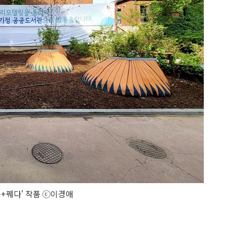
+꿰다' 작품 ⓒ이경애