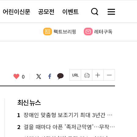
어린이신문
공모전
이벤트
검
메
색
뉴
창
전
열
체
팩트브리핑
레터구독
기
보
기
카
좋
트
페
0
페
인
글
글
카
위
이
아
이
쇄
자
자
오
터
스
요
지
하
크
크
톡
북
U
기
기
기
R
새
크
작
L
창
게
게
최신 뉴스
복
열
변
변
사
림
경
경
하
하
1
장애인 맞춤형 보조기기 최대 3년간 무상 대여…삶의 질 높인다
기
기
2
걸을 때마다 아픈 '족저근막염'…무작정 참지 말고 '이것' 해보세요!