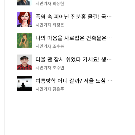
시민기자 박상현
폭염 속 피어난 진분홍 물결! 국립중앙박물관 배롱나무 명소
시민기자 최정윤
나의 마음을 사로잡은 건축물은? '서울시 건축상' 수상작 공개!
시민기자 조수봉
더울 땐 잠시 쉬었다 가세요! 생수 냉장고부터 해피소·무더위쉼터까지
시민기자 조수연
여름방학 어디 갈까? 서울 도심 무료 실내 여행 코스 추천
시민기자 김은주