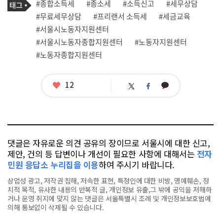
필
태
#종합소득세
#종소세
#소득신고
#세무상담
사
그
관
#무료세무상담
#프리랜서 소득세
#세금교육
련
#서울시노동자지원센터
태
그
#서울시노동자종합지원센터
#노동자지원센터
#노동자종합지원센터
좋
12
카
트
페
아
카
위
이
요
오
터
스
톡
북
댓글은 자유로운 의견 공유의 장이므로 서울시에 대한 신고,
제안, 건의 등 답변이나 개선이 필요한 사항에 대해서는
전자
민원 응답소 누리집을 이용
하여 주시기 바랍니다.
상업성 광고, 저작권 침해, 저속한 표현, 특정인에 대한 비방, 명예훼손, 정
치적 목적, 유사한 내용의 반복적 글, 개인정보 유출,그 밖에 공익을 저해하
거나 운영 취지에 맞지 않는 댓글은 서울특별시 조례 및 개인정보보호법에
의해 통보없이 삭제될 수 있습니다.