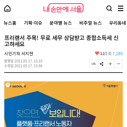
본
페
내
문
이
내
손
검
메
바
지
손
안
색
뉴
로
상
안
주
에
창
전
가
단
에
뉴스홈
기획·이슈
분야별 뉴스
비주얼 뉴스
우리동네
요
서
열
체
기
으
서
서
울
기
보
로
울
비
기
이
-
프리랜서 주목! 무료 세무 상담받고 종합소득세 신
스
동
서
고하세요
바
울
로
시
가
좋
시민기자 서지현
12
조회
7,289
대
기
아
표
발행일
2021.05.17. 15:10
요
소
페
S
글
글
수정일
2021.05.17. 15:56
통
이
N
자
자
포
지
S
크
크
털
U
공
기
기
R
유
크
작
L
하
게
게
복
기
변
변
사
경
경
하
하
기
기