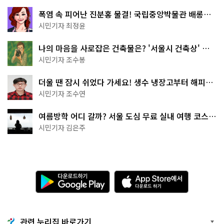
폭염 속 피어난 진분홍 물결! 국립중앙박물관 배롱나
무 명소
시민기자 최정윤
나의 마음을 사로잡은 건축물은? '서울시 건축상' 수
상작 공개!
시민기자 조수봉
더울 땐 잠시 쉬었다 가세요! 생수 냉장고부터 해피소
·무더위쉼터까지
시민기자 조수연
여름방학 어디 갈까? 서울 도심 무료 실내 여행 코스
추천
시민기자 김은주
다
A
운
p
로
p
드
S
하
t
기
o
관련 누리집 바로가기