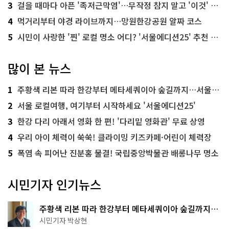
3
걸을 때마다 아픈 '족저근막염'…무작정 참지 말고 '이것' 해보세요!
4
먹거리부터 야경 라이브까지…망원한강공원 알짜 코스
5
시민이 사랑한 '찐' 로컬 명소 어디? '서울에디션25' 추천 코스
많이 본 뉴스
1
주황색 리본 따라 한강부터 메타세쿼이아 숲길까지…서울둘레길 15코스
2
서울 로컬여행, 여기부터 시작하세요 '서울에디션25'
3
한강 다리 아래서 영화 한 편! '다리밑 영화관' 무료 상영
4
우리 아이 체력이 쑥쑥! 클라이밍 키즈카페·어린이 체력장
5
폭염 속 피어난 진분홍 물결! 국립중앙박물관 배롱나무 명소
시민기자 인기뉴스
주황색 리본 따라 한강부터 메타세쿼이아 숲길까지…
서울둘레길 15코스
시민기자 박상현