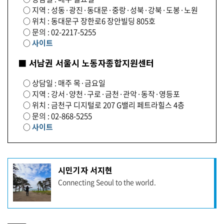
○ 지역 : 성동·광진·동대문·중랑·성북·강북·도봉·노원
○ 위치 : 동대문구 장한로6 장안빌딩 805호
○ 문의 : 02-2217-5255
○
사이트
■ 서남권 서울시 노동자종합지원센터
○ 상담일 : 매주 목·금요일
○ 지역 : 강서·양천·구로·금천·관악·동작·영등포
○ 위치 : 금천구 디지털로 207 G밸리 페트라힐스 4층
○ 문의 : 02-868-5255
○
사이트
기
시민기자 서지현
사
Connecting Seoul to the world.
작
성
자
프
로
기