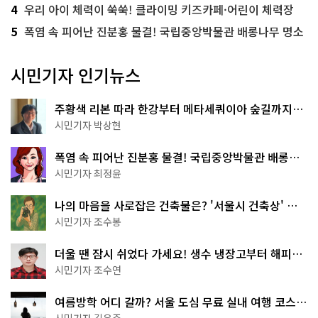
4
우리 아이 체력이 쑥쑥! 클라이밍 키즈카페·어린이 체력장
5
폭염 속 피어난 진분홍 물결! 국립중앙박물관 배롱나무 명소
시민기자 인기뉴스
주황색 리본 따라 한강부터 메타세쿼이아 숲길까지…
서울둘레길 15코스
시민기자 박상현
폭염 속 피어난 진분홍 물결! 국립중앙박물관 배롱나
무 명소
시민기자 최정윤
나의 마음을 사로잡은 건축물은? '서울시 건축상' 수
상작 공개!
시민기자 조수봉
더울 땐 잠시 쉬었다 가세요! 생수 냉장고부터 해피소
·무더위쉼터까지
시민기자 조수연
여름방학 어디 갈까? 서울 도심 무료 실내 여행 코스
추천
시민기자 김은주