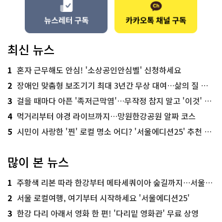
최신 뉴스
1
혼자 근무해도 안심! '소상공인안심벨' 신청하세요
2
장애인 맞춤형 보조기기 최대 3년간 무상 대여…삶의 질 높인다
3
걸을 때마다 아픈 '족저근막염'…무작정 참지 말고 '이것' 해보세요!
4
먹거리부터 야경 라이브까지…망원한강공원 알짜 코스
5
시민이 사랑한 '찐' 로컬 명소 어디? '서울에디션25' 추천 코스
많이 본 뉴스
1
주황색 리본 따라 한강부터 메타세쿼이아 숲길까지…서울둘레길 15코스
2
서울 로컬여행, 여기부터 시작하세요 '서울에디션25'
3
한강 다리 아래서 영화 한 편! '다리밑 영화관' 무료 상영