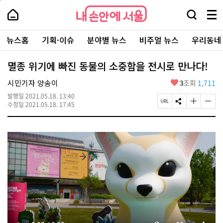
본
페
내
문
이
내
손
검
메
바
지
손
안
색
뉴
로
상
안
주
에
창
전
가
단
에
뉴스홈
기획·이슈
분야별 뉴스
비주얼 뉴스
우리동네
요
서
열
체
기
으
서
서
울
기
보
로
울
비
기
이
-
멸종 위기에 빠진 동물의 소중함을 전시로 만나다!
스
동
서
바
울
좋
시민기자 양송이
3
조회
1,711
로
시
아
가
대
발행일
2021.05.18. 13:40
요
기
페
S
글
글
표
수정일
2021.05.18. 17:45
이
N
자
자
소
지
S
크
크
통
U
공
기
기
포
R
유
크
작
털
L
하
게
게
복
기
변
변
사
경
경
하
하
기
기