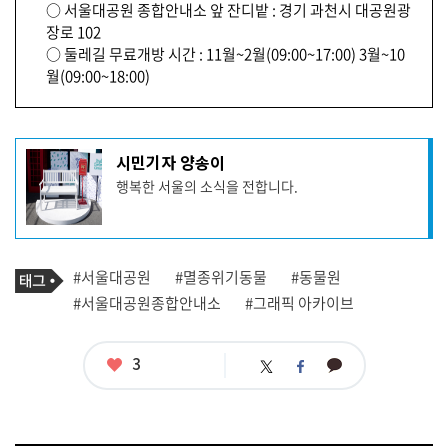
○ 서울대공원 종합안내소 앞 잔디밭 : 경기 과천시 대공원광
장로 102
○ 둘레길 무료개방 시간 : 11월~2월(09:00~17:00) 3월~10
월(09:00~18:00)
기
시민기자 양송이
사
행복한 서울의 소식을 전합니다.
작
성
자
프
로
기
필
태
#서울대공원
#멸종위기동물
#동물원
사
그
관
#서울대공원종합안내소
#그래픽 아카이브
련
태
그
좋
3
카
트
페
아
카
위
이
요
오
터
스
톡
북