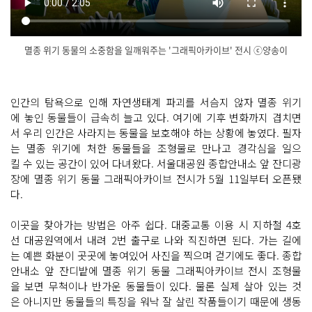
멸종 위기 동물의 소중함을 일깨워주는 '그래픽아카이브' 전시 ⓒ양송이
닫
기
인간의 탐욕으로 인해 자연생태계 파괴를 서슴지 않자 멸종 위기
에 놓인 동물들이 급속히 늘고 있다. 여기에 기후 변화까지 겹치면
서 우리 인간은 사라지는 동물을 보호해야 하는 상황에 놓였다. 필자
는 멸종 위기에 처한 동물들을 조형물로 만나고 경각심을 일으
킬 수 있는 공간이 있어 다녀왔다. 서울대공원 종합안내소 앞 잔디광
장에 멸종 위기 동물 그래픽아카이브 전시가 5월 11일부터 오픈됐
다.
이곳을 찾아가는 방법은 아주 쉽다. 대중교통 이용 시 지하철 4호
선 대공원역에서 내려 2번 출구로 나와 직진하면 된다. 가는 길에
는 예쁜 화분이 곳곳에 놓여있어 사진을 찍으며 걷기에도 좋다. 종합
안내소 앞 잔디밭에 멸종 위기 동물 그래픽아카이브 전시 조형물
을 보면 무척이나 반가운 동물들이 있다. 물론 실제 살아 있는 것
은 아니지만 동물들의 특징을 워낙 잘 살린 작품들이기 때문에 생동