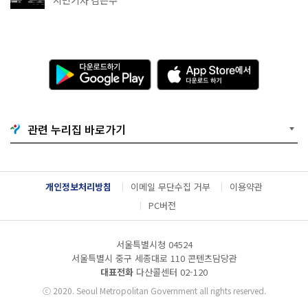
다
A
운
p
로
p
드
S
하
t
기
o
관련 누리집 바로가기
G
r
o
e
o
에
g
서
l
다
개인정보처리방침
이메일 무단수집 거부
이용약관
e
운
P
로
PC버전
l
드
a
하
y
기
서울특별시청 04524
서울특별시 중구 세종대로 110 콘텐츠담당관
대표전화
다산콜센터
02-120
ⓒ
2020. Seoul Metropolitan Government all rights reserved.