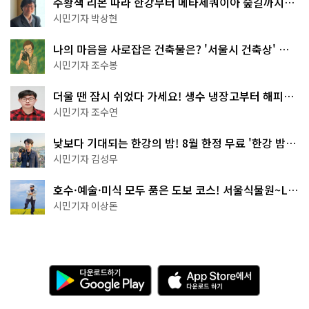
주황색 리본 따라 한강부터 메타세쿼이아 숲길까지…
서울둘레길 15코스
시민기자 박상현
나의 마음을 사로잡은 건축물은? '서울시 건축상' 수
상작 공개!
시민기자 조수봉
더울 땐 잠시 쉬었다 가세요! 생수 냉장고부터 해피소
·무더위쉼터까지
시민기자 조수연
낮보다 기대되는 한강의 밤! 8월 한정 무료 '한강 밤
핑' 예약은?
시민기자 김성무
호수·예술·미식 모두 품은 도보 코스! 서울식물원~LG
아트센터~마곡테라스거리
시민기자 이상돈
다
A
운
p
로
p
드
S