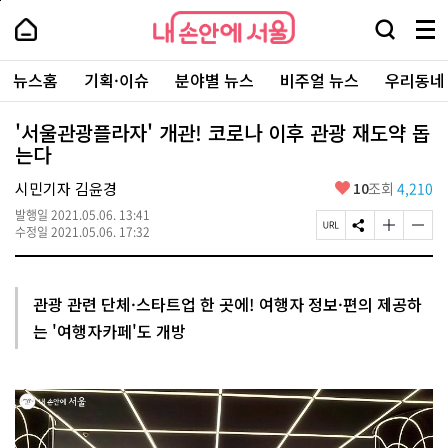
본
페
내
문
이
내
손
검
메
바
지
손
안
색
뉴
로
상
안
주
에
창
전
가
단
에
뉴스홈
기획·이슈
분야별 뉴스
비주얼 뉴스
우리동네
요
서
열
체
기
으
서
서
울
기
보
로
울
비
기
이
-
'서울관광플라자' 개관! 코로나 이후 관광 재도약 돕
스
동
서
는다
바
울
로
시
가
좋
시민기자 김윤경
10
조회
4,210
대
기
아
표
발행일
2021.05.06. 13:41
요
소
페
S
글
글
수정일
2021.05.06. 17:32
통
이
N
자
자
포
지
S
크
크
털
U
공
기
기
R
유
크
작
관광 관련 단체·스타트업 한 곳에! 여행자 정보·편의 제공하
L
하
게
게
는 '여행자카페'도 개방
복
기
변
변
사
경
경
하
하
기
기