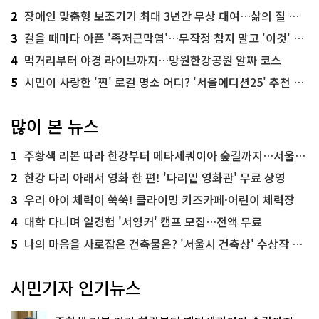
2
장애인 맞춤형 보조기기 최대 3년간 무상 대여…삶의 질 높인다
3
걸을 때마다 아픈 '족저근막염'…무작정 참지 말고 '이것' 해보세요!
4
먹거리부터 야경 라이브까지…망원한강공원 알짜 코스
5
시민이 사랑한 '찐' 로컬 명소 어디? '서울에디션25' 추천 코스
많이 본 뉴스
1
주황색 리본 따라 한강부터 메타세쿼이아 숲길까지…서울둘레길 15코스
2
한강 다리 아래서 영화 한 편! '다리밑 영화관' 무료 상영
3
우리 아이 체력이 쑥쑥! 클라이밍 키즈카페·어린이 체력장
4
대학 다니며 일경험 '서영커' 캠프 모집…전액 무료
5
나의 마음을 사로잡은 건축물은? '서울시 건축상' 수상작 공개!
시민기자 인기뉴스