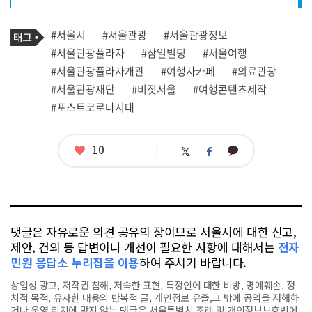
프
로
기
필
태
#서울시
#서울관광
#서울관광정보
사
그
관
#서울관광플라자
#삼일빌딩
#서울여행
련
#서울관광플라자개관
#여행자카페
#의료관광
태
그
#서울관광재단
#비짓서울
#여행콘텐츠제작
#포스트코로나시대
좋
10
카
트
페
아
카
위
이
요
오
터
스
톡
북
댓글은 자유로운 의견 공유의 장이므로 서울시에 대한 신고,
제안, 건의 등 답변이나 개선이 필요한 사항에 대해서는
전자
민원 응답소 누리집을 이용
하여 주시기 바랍니다.
상업성 광고, 저작권 침해, 저속한 표현, 특정인에 대한 비방, 명예훼손, 정
치적 목적, 유사한 내용의 반복적 글, 개인정보 유출,그 밖에 공익을 저해하
거나 운영 취지에 맞지 않는 댓글은 서울특별시 조례 및 개인정보보호법에