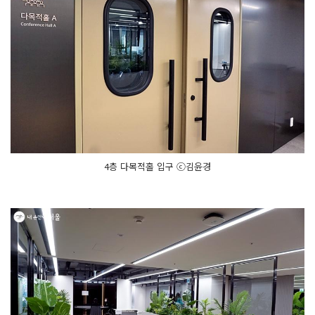
4층 다목적홀 입구 ⓒ김윤경