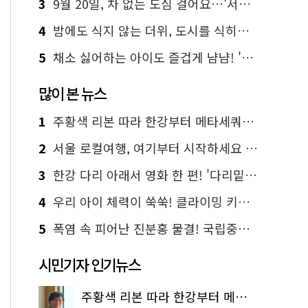
3
9월 20일, 차 없는 도심 걸어요…'서울 걷자 페스티벌' 선착순 5천명
4
밤에도 식지 않는 더위, 도시를 식히는 시원한 해법은?
5
채소 싫어하는 아이도 즐겁게 냠냠! '찾아가는 서울시 식생활 교육' 현장
많이 본 뉴스
1
주황색 리본 따라 한강부터 메타세쿼이아 숲길까지…서울둘레길 15코스
2
서울 로컬여행, 여기부터 시작하세요 '서울에디션25'
3
한강 다리 아래서 영화 한 편! '다리밑 영화관' 무료 상영
4
우리 아이 체력이 쑥쑥! 클라이밍 키즈카페·어린이 체력장
5
폭염 속 피어난 진분홍 물결! 국립중앙박물관 배롱나무 명소
시민기자 인기뉴스
주황색 리본 따라 한강부터 메타세쿼이아 숲길까지…서울둘레길 15코스