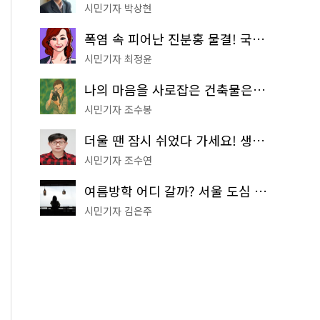
시민기자 박상현
폭염 속 피어난 진분홍 물결! 국립중앙박물관 배롱나무 명소
시민기자 최정윤
나의 마음을 사로잡은 건축물은? '서울시 건축상' 수상작 공개!
시민기자 조수봉
더울 땐 잠시 쉬었다 가세요! 생수 냉장고부터 해피소·무더위쉼터까지
시민기자 조수연
여름방학 어디 갈까? 서울 도심 무료 실내 여행 코스 추천
시민기자 김은주