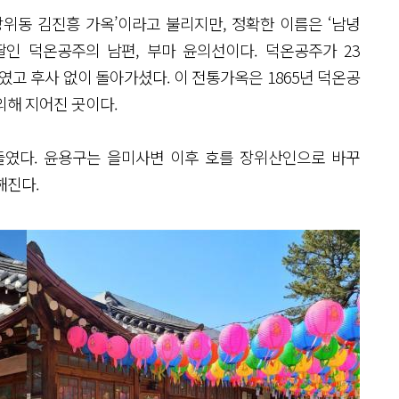
위동 김진흥 가옥’이라고 불리지만, 정확한 이름은 ‘남녕
딸인 덕온공주의 남편, 부마 윤의선이다. 덕온공주가 23
였고 후사 없이 돌아가셨다. 이 전통가옥은 1865년 덕온공
의해 지어진 곳이다.
들였다. 윤용구는 을미사변 이후 호를 장위산인으로 바꾸
해진다.