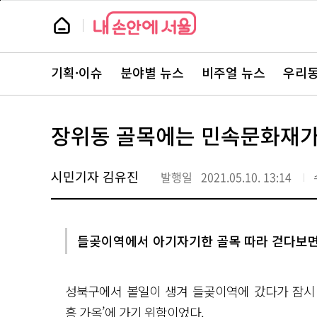
본
페
문
이
뉴
바
지
스
로
상
룸
가
단
뉴
기
으
스
로
기획·이슈
분야별 뉴스
비주얼 뉴스
우리동
주
이
요
동
서
비
스
장위동 골목에는 민속문화재가 
바
로
가
기
시민기자 김유진
발행일
2021.05.10. 13:14
들곶이역에서 아기자기한 골목 따라 걷다보면 
성북구에서 볼일이 생겨 들곶이역에 갔다가 잠시 
흥 가옥’에 가기 위함이었다.