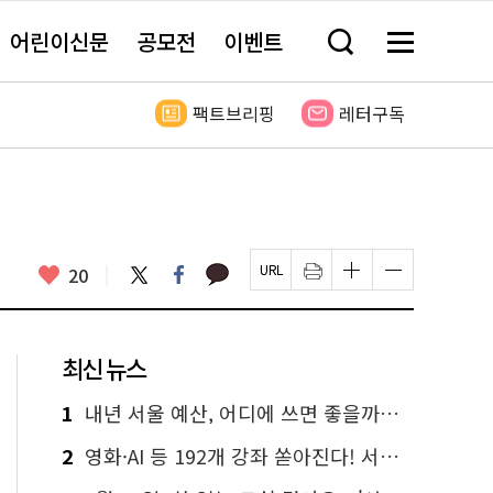
어린이신문
공모전
이벤트
검
메
색
뉴
창
전
열
체
팩트브리핑
레터구독
기
보
기
카
좋
트
페
20
페
인
글
글
카
위
이
아
이
쇄
자
자
오
터
스
요
지
하
크
크
톡
북
U
기
기
기
R
새
크
작
L
창
게
게
최신 뉴스
복
열
변
변
사
림
경
경
하
하
1
내년 서울 예산, 어디에 쓰면 좋을까요? 온라인 투표
기
기
2
영화·AI 등 192개 강좌 쏟아진다! 서울시민대학 선착순 신청