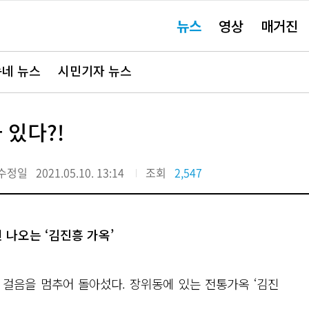
주
뉴스
영상
매거진
요
서
비
스
바
네 뉴스
시민기자 뉴스
로
가
기"
있다?!
수정일
2021.05.10. 13:14
조회
2,547
나오는 ‘김진흥 가옥’
걸음을 멈추어 돌아섰다. 장위동에 있는 전통가옥 ‘김진