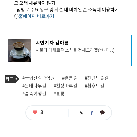
고 오래 체류하지 않기
- 탐방로 주요 입구 및 시설 내 비치된 손 소독제 이용하기
○
홈페이지 바로가기
기
시민기자 김아름
사
서울의 다채로운 소식을 전해드리겠습니다. :)
작
성
자
프
로
기
필
태
#국립산림과학원
#홍릉숲
#천년의숲길
사
그
관
#문배나무길
#천장마루길
#황후의길
련
#숲속여행길
#홍릉
태
그
좋
3
카
트
페
아
카
위
이
요
오
터
스
톡
북