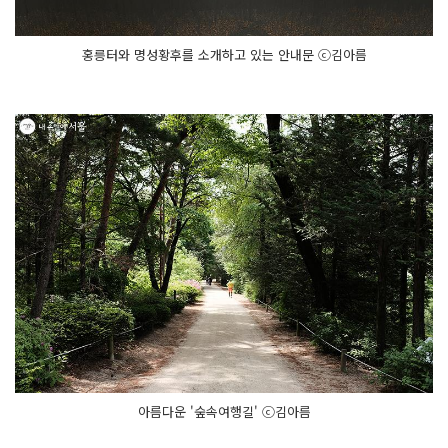
홍릉터와 명성황후를 소개하고 있는 안내문 ⓒ김아름
아름다운 '숲속여행길' ⓒ김아름