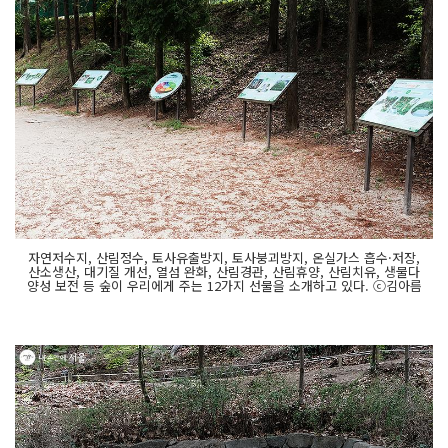
자연저수지, 산림정수, 토사유출방지, 토사붕괴방지, 온실가스 흡수·저장,
산소생산, 대기질 개선, 열섬 완화, 산림경관, 산림휴양, 산림치유, 생물다
양성 보전 등 숲이 우리에게 주는 12가지 선물을 소개하고 있다. ⓒ김아름