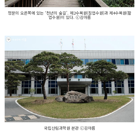
정문의 오른쪽에 있는 ‘천년의 숲길’. 제2수목원(침엽수원)과 제4수목원(활
엽수원)이 있다. ⓒ김아름
국립산림과학원 본관 ⓒ김아름