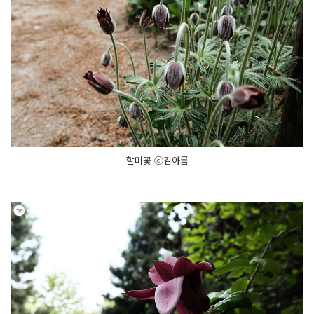
할미꽃 ⓒ김아름