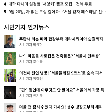
4
대학 다니며 일경험 '서영커' 캠프 모집…전액 무료
5
9월 20일, 차 없는 도심 걸어요…'서울 걷자 페스티벌' 선착순 5천명
시민기자 인기뉴스
주황색 리본 따라 한강부터 메타세쿼이아 숲길까지…
서울둘레길 15코스
시민기자 박상현
나의 마음을 사로잡은 건축물은? '서울시 건축상' 수
상작 공개!
시민기자 조수봉
이것이 천연 냉방! '서울둘레길 9코스'로 숲속 피서 떠
나볼까
시민기자 정향선
"편의점인데 아무것도 안 팔아요" 서울에서 가장 특별
한 편의점의 정체
시민기자 권기윤
더울 땐 잠시 쉬었다 가세요! 생수 냉장고부터 해피소
·무더위쉼터까지