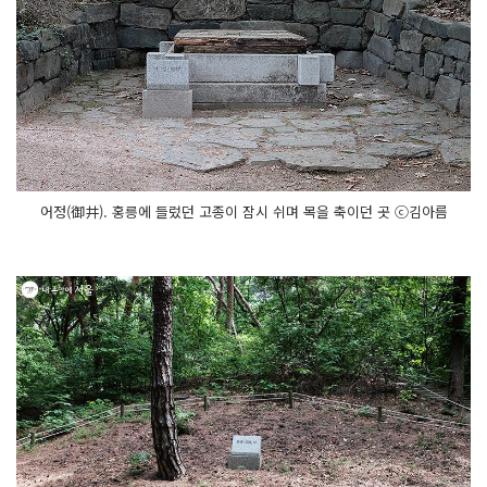
어정(御井). 홍릉에 들렀던 고종이 잠시 쉬며 목을 축이던 곳 ⓒ김아름