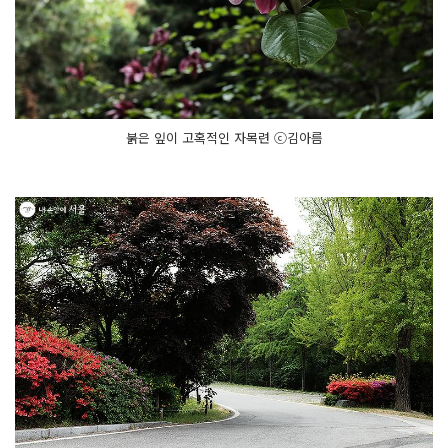
붉은 잎이 고혹적인 자목련 ⓒ김아름