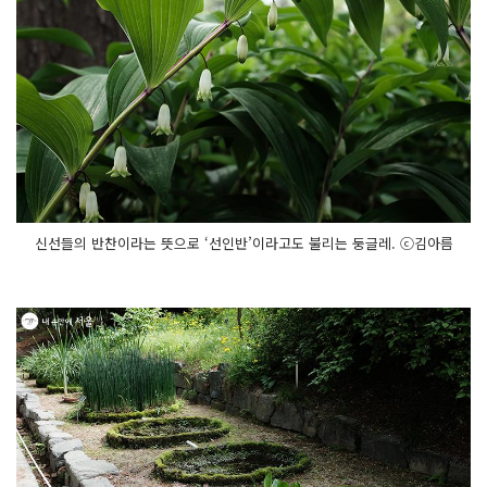
신선들의 반찬이라는 뜻으로 ‘선인반’이라고도 불리는 둥글레. ⓒ김아름