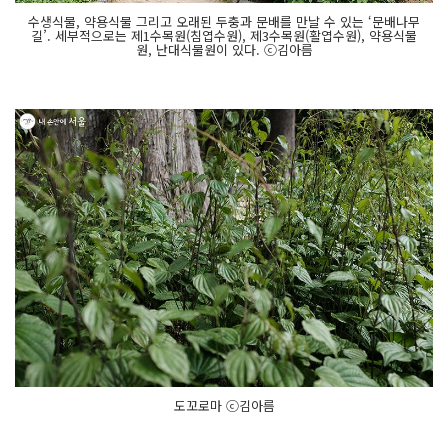
수생식물, 약용식물 그리고 오래된 두충과 문배를 만날 수 있는 ‘문배나무
길’. 세부적으로는 제1수목원(침엽수원), 제3수목원(활엽수원), 약용식물
원, 난대식물원이 있다. ⓒ김아름
도꼬로마 ⓒ김아름