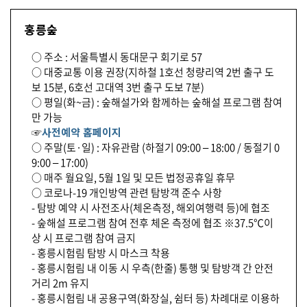
홍릉숲
○ 주소 : 서울특별시 동대문구 회기로 57
○ 대중교통 이용 권장(지하철 1호선 청량리역 2번 출구 도
보 15분, 6호선 고대역 3번 출구 도보 7분)
○ 평일(화~금) : 숲해설가와 함께하는 숲해설 프로그램 참여
만 가능
☞
사전예약 홈페이지
○ 주말(토·일) : 자유관람 (하절기 09:00 – 18:00 / 동절기 0
9:00 – 17:00)
○ 매주 월요일, 5월 1일 및 모든 법정공휴일 휴무
○ 코로나-19 개인방역 관련 탐방객 준수 사항
- 탐방 예약 시 사전조사(체온측정, 해외여행력 등)에 협조
- 숲해설 프로그램 참여 전후 체온 측정에 협조 ※37.5℃이
상 시 프로그램 참여 금지
- 홍릉시험림 탐방 시 마스크 착용
- 홍릉시험림 내 이동 시 우측(한줄) 통행 및 탐방객 간 안전
거리 2m 유지
- 홍릉시험림 내 공용구역(화장실, 쉼터 등) 차례대로 이용하