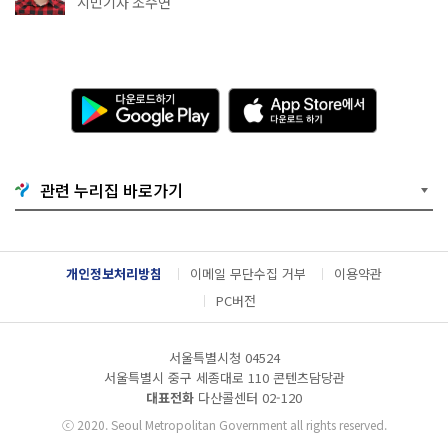
시민기자 조수연
다
A
운
p
로
p
드
S
하
t
기
o
관련 누리집 바로가기
G
r
o
e
o
에
g
서
l
다
개인정보처리방침
이메일 무단수집 거부
이용약관
e
운
P
로
PC버전
l
드
a
하
y
기
서울특별시청 04524
서울특별시 중구 세종대로 110 콘텐츠담당관
대표전화
다산콜센터
02-120
ⓒ
2020. Seoul Metropolitan Government all rights reserved.