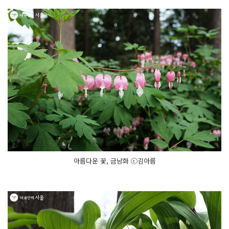
아름다운 꽃, 금낭화 ⓒ김아름