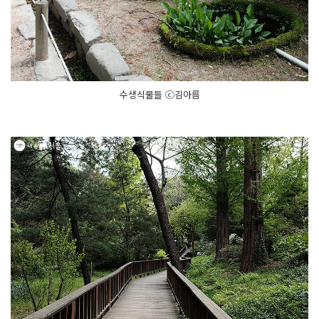
수생식물들 ⓒ김아름