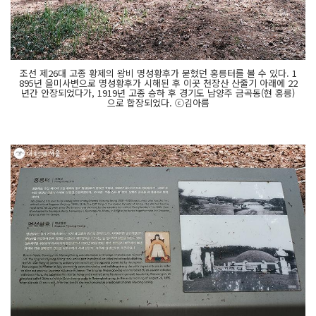
조선 제26대 고종 황제의 왕비 명성황후가 묻혔던 홍릉터를 볼 수 있다. 1
895년 을미사변으로 명성황후가 시해된 후 이곳 천장산 산줄기 아래에 22
년간 안장되었다가, 1919년 고종 승하 후 경기도 남양주 금곡동(현 홍릉)
으로 합장되었다. ⓒ김아름