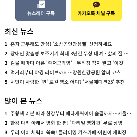
최신 뉴스
1
혼자 근무해도 안심! '소상공인안심벨' 신청하세요
2
장애인 맞춤형 보조기기 최대 3년간 무상 대여…삶의 질 높인다
3
걸을 때마다 아픈 '족저근막염'…무작정 참지 말고 '이것' 해보세요!
4
먹거리부터 야경 라이브까지…망원한강공원 알짜 코스
5
시민이 사랑한 '찐' 로컬 명소 어디? '서울에디션25' 추천 코스
많이 본 뉴스
1
주황색 리본 따라 한강부터 메타세쿼이아 숲길까지…서울둘레길 15코스
2
한강 다리 아래서 영화 한 편! '다리밑 영화관' 무료 상영
3
우리 아이 체력이 쑥쑥! 클라이밍 키즈카페·어린이 체력장