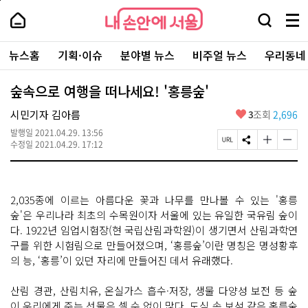
본
페
내
문
이
내
손
검
메
바
지
손
안
색
뉴
로
상
안
주
에
창
전
가
단
에
뉴스홈
기획·이슈
분야별 뉴스
비주얼 뉴스
우리동네
요
서
열
체
기
으
서
서
울
기
보
로
울
비
기
이
-
숲속으로 여행을 떠나세요! '홍릉숲'
스
동
서
바
울
좋
시민기자 김아름
3
조회
2,696
로
시
아
가
대
발행일
2021.04.29. 13:56
요
기
페
S
글
글
표
수정일
2021.04.29. 17:12
이
N
자
자
소
지
S
크
크
통
U
공
기
기
포
R
유
크
작
털
2,035종에 이르는 아름다운 꽃과 나무를 만나볼 수 있는 '홍릉
L
하
게
게
복
기
변
변
숲'은 우리나라 최초의 수목원이자 서울에 있는 유일한 국유림 숲이
사
경
경
다. 1922년 임업시험장(현 국립산림과학원)이 생기면서 산림과학연
하
하
구를 위한 시험림으로 만들어졌으며, ‘홍릉숲’이란 명칭은 명성황후
기
기
의 능, ‘홍릉’이 있던 자리에 만들어진 데서 유래했다.
산림 경관, 산림치유, 온실가스 흡수·저장, 생물 다양성 보전 등 숲
이 우리에게 주는 선물은 셀 수 없이 많다. 도심 속 보석 같은 홍릉숲