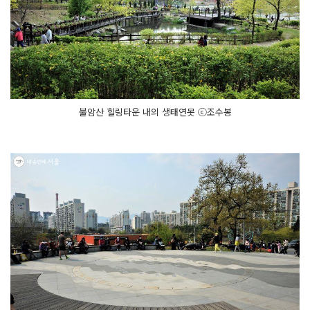
불암산 힐링타운 내의 생태연못 ⓒ조수봉