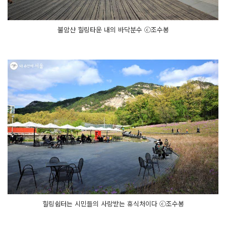
불암산 힐링타운 내의 바닥분수 ⓒ조수봉
힐링쉼터는 시민들의 사랑받는 휴식처이다 ⓒ조수봉