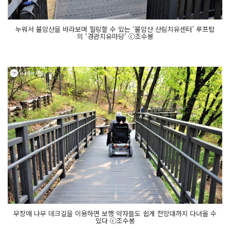
누워서 불암산을 바라보며 힐링할 수 있는 ‘불암산 산림치유센터’ 루프탑
의 ‘경관치유마당’ ⓒ조수봉
무장애 나무 데크길을 이용하면 보행 약자들도 쉽게 전망대까지 다녀올 수
있다 ⓒ조수봉