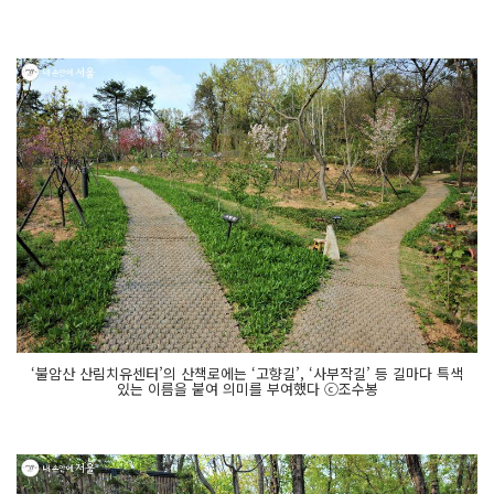
‘불암산 산림치유센터’의 산책로에는 ‘고향길’, ‘사부작길’ 등 길마다 특색
있는 이름을 붙여 의미를 부여했다 ⓒ조수봉