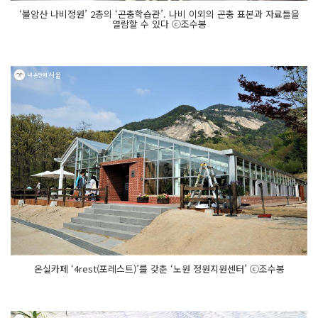
‘불암산 나비정원’ 2층의 ‘곤충학습관’. 나비 이외의 곤충 표본과 자료들을
열람할 수 있다 ⓒ조수봉
온실카페 ‘4rest(포레스트)’를 갖춘 ‘노원 정원지원센터’ ⓒ조수봉