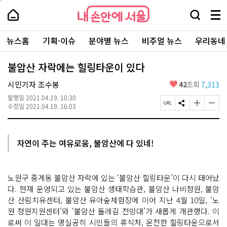
본
페
내
문
이
내
손
검
메
바
지
손
안
색
뉴
로
상
안
주
에
창
전
가
단
에
뉴스홈
기획·이슈
분야별 뉴스
비주얼 뉴스
우리동네
요
서
열
체
기
으
서
서
울
기
보
로
울
비
기
이
-
불암산 자락에는 힐링타운이 있다
스
동
서
바
울
좋
시민기자 조수봉
42
조회
7,313
로
시
아
가
대
발행일
2021.04.19. 10:30
요
기
페
S
글
글
표
수정일
2021.04.19. 16:03
이
N
자
자
소
지
S
크
크
통
U
공
기
기
포
R
유
크
작
털
자연이 주는 여유로움, 불암산에 다 있네!
L
하
게
게
복
기
변
변
사
경
경
하
하
노원구 중계동 불암산 자락에 있는 ‘불암산 힐링타운’이 다시 태어났
기
기
다. 현재 운영되고 있는 불암산 생태학습관, 불암산 나비정원, 불암
산 산림치유센터, 불암산 유아숲체험장에 이어 지난 4월 10일, ‘노
원 정원지원센터’와 ‘불암산 둘레길 전망대’가 새롭게 개관했다. 이
로써 이 일대는 명실공히 시민들의 휴식처, 온전한 힐링타운으로서