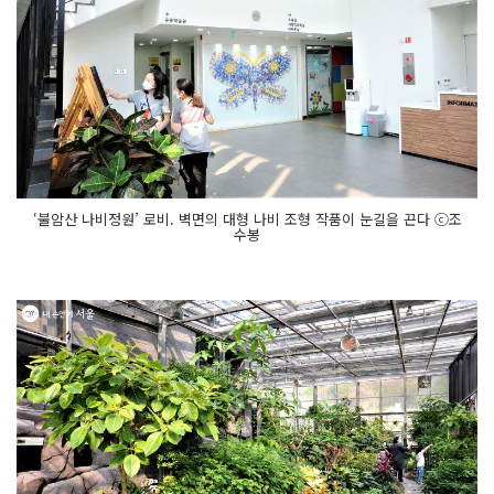
‘불암산 나비정원’ 로비. 벽면의 대형 나비 조형 작품이 눈길을 끈다 ⓒ조
수봉