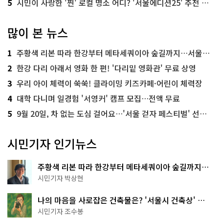
5
시민이 사랑한 '찐' 로컬 명소 어디? '서울에디션25' 추천 코스
많이 본 뉴스
1
주황색 리본 따라 한강부터 메타세쿼이아 숲길까지…서울둘레길 15코스
2
한강 다리 아래서 영화 한 편! '다리밑 영화관' 무료 상영
3
우리 아이 체력이 쑥쑥! 클라이밍 키즈카페·어린이 체력장
4
대학 다니며 일경험 '서영커' 캠프 모집…전액 무료
5
9월 20일, 차 없는 도심 걸어요…'서울 걷자 페스티벌' 선착순 5천명
시민기자 인기뉴스
주황색 리본 따라 한강부터 메타세쿼이아 숲길까지…
서울둘레길 15코스
시민기자 박상현
나의 마음을 사로잡은 건축물은? '서울시 건축상' 수
상작 공개!
시민기자 조수봉