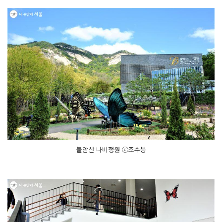
불암산 나비정원 ⓒ조수봉