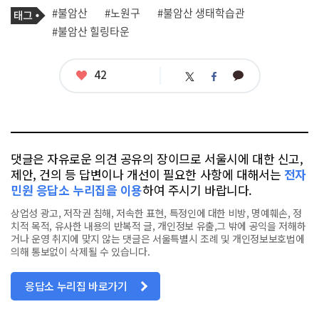
기
필
태
#불암산
#노원구
#불암산 생태학습관
사
그
관
#불암산 힐링타운
련
태
그
좋
42
카
트
페
아
카
위
이
요
오
터
스
톡
북
댓글은 자유로운 의견 공유의 장이므로 서울시에 대한 신고,
제안, 건의 등 답변이나 개선이 필요한 사항에 대해서는
전자
민원 응답소 누리집을 이용
하여 주시기 바랍니다.
상업성 광고, 저작권 침해, 저속한 표현, 특정인에 대한 비방, 명예훼손, 정
치적 목적, 유사한 내용의 반복적 글, 개인정보 유출,그 밖에 공익을 저해하
거나 운영 취지에 맞지 않는 댓글은 서울특별시 조례 및 개인정보보호법에
의해 통보없이 삭제될 수 있습니다.
응답소 누리집 바로가기