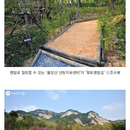
맨발로 힐링할 수 있는 ‘불암산 산림치유센터’의 ‘황토맨발길’ ⓒ조수봉