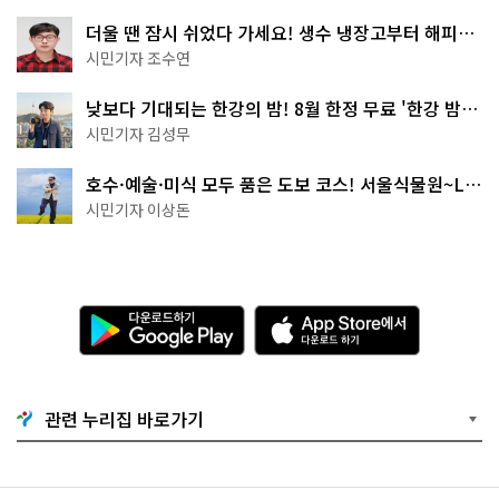
더울 땐 잠시 쉬었다 가세요! 생수 냉장고부터 해피소
·무더위쉼터까지
시민기자 조수연
낮보다 기대되는 한강의 밤! 8월 한정 무료 '한강 밤
핑' 예약은?
시민기자 김성무
호수·예술·미식 모두 품은 도보 코스! 서울식물원~LG
아트센터~마곡테라스거리
시민기자 이상돈
다
A
운
p
로
p
드
S
하
t
기
o
관련 누리집 바로가기
G
r
o
e
o
에
g
서