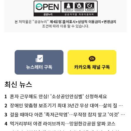
본 저작물은 "공공누리"
제4유형:출처표시+상업적 이용금지+변경금지
조건에 따라 이용 할 수 있습니다.
최신 뉴스
1
혼자 근무해도 안심! '소상공인안심벨' 신청하세요
2
장애인 맞춤형 보조기기 최대 3년간 무상 대여…삶의 질 높인다
3
걸을 때마다 아픈 '족저근막염'…무작정 참지 말고 '이것' 해보세요!
4
먹거리부터 야경 라이브까지…망원한강공원 알짜 코스