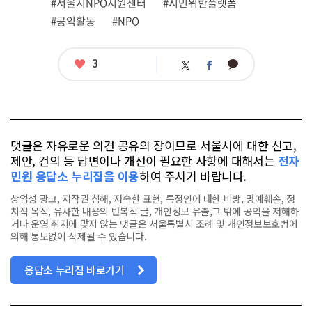
관
#서울시NPO지원센터
#시민위한플랫폼
련
#공익활동
#NPO
태
그
좋
3
카
트
페
아
카
위
이
요
오
터
스
톡
북
댓글은 자유로운 의견 공유의 장이므로 서울시에 대한 신고,
제안, 건의 등 답변이나 개선이 필요한 사항에 대해서는
전자
민원 응답소 누리집을 이용
하여 주시기 바랍니다.
상업성 광고, 저작권 침해, 저속한 표현, 특정인에 대한 비방, 명예훼손, 정
치적 목적, 유사한 내용의 반복적 글, 개인정보 유출,그 밖에 공익을 저해하
거나 운영 취지에 맞지 않는 댓글은 서울특별시 조례 및 개인정보보호법에
의해 통보없이 삭제될 수 있습니다.
응답소 누리집 바로가기