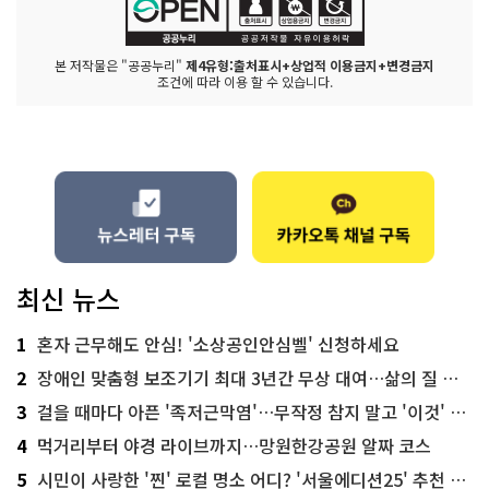
본 저작물은 "공공누리"
제4유형:출처표시+상업적 이용금지+변경금지
조건에 따라 이용 할 수 있습니다.
최신 뉴스
1
혼자 근무해도 안심! '소상공인안심벨' 신청하세요
2
장애인 맞춤형 보조기기 최대 3년간 무상 대여…삶의 질 높인다
3
걸을 때마다 아픈 '족저근막염'…무작정 참지 말고 '이것' 해보세요!
4
먹거리부터 야경 라이브까지…망원한강공원 알짜 코스
5
시민이 사랑한 '찐' 로컬 명소 어디? '서울에디션25' 추천 코스