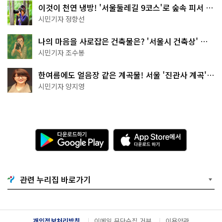
이것이 천연 냉방! '서울둘레길 9코스'로 숲속 피서 떠
나볼까
시민기자 정향선
나의 마음을 사로잡은 건축물은? '서울시 건축상' 수
상작 공개!
시민기자 조수봉
한여름에도 얼음장 같은 계곡물! 서울 '진관사 계곡'이
천국이네~
시민기자 양지영
다
A
운
p
로
p
드
S
하
t
기
o
관련 누리집 바로가기
G
r
o
e
o
에
g
서
l
다
개인정보처리방침
이메일 무단수집 거부
이용약관