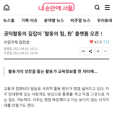
본
페
내
문
이
내
손
검
메
바
지
손
안
색
뉴
로
상
안
주
에
창
전
가
단
에
뉴스홈
기획·이슈
분야별 뉴스
비주얼 뉴스
우리동네
요
서
열
체
기
으
서
서
울
기
보
로
울
비
기
이
-
공익활동의 길잡이 '활동의 힘, 판' 플랫폼 오픈 !
스
동
서
바
울
좋
시민기자 김민선
3
조회
773
로
시
아
가
대
발행일
2021.04.05. 10:12
요
기
페
S
글
글
표
수정일
2021.04.05. 16:04
이
N
자
자
소
지
S
크
크
통
U
공
기
기
포
R
유
크
작
털
활동가의 성장을 돕는 활동가 교육정보를 한 자리에...
L
하
게
게
복
기
변
변
사
경
경
하
하
교통과 컴퓨터의 발달로 사회적 활동 범위가 점점 넓어지고 있다. 지
기
기
구 반대편에 있는 사람과도 영상으로 통화를 하고 직접 그곳으로 가
는 일도 가능하다. 사회는 점점 복잡해지고 이는 보이지 않는 사각지
대를 만들기도 한다.