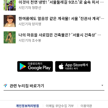
이것이 천연 냉방! '서울둘레길 9코스'로 숲속 피서 떠
나볼까
시민기자 정향선
한여름에도 얼음장 같은 계곡물! 서울 '진관사 계곡'이
천국이네~
시민기자 양지영
나의 마음을 사로잡은 건축물은? '서울시 건축상' 수
상작 공개!
시민기자 조수봉
다
A
운
p
로
p
드
S
하
t
기
o
관련 누리집 바로가기
G
r
o
e
o
에
g
서
l
다
개인정보처리방침
이메일 무단수집 거부
이용약관
e
운