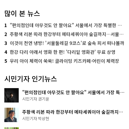
많이 본 뉴스
1
"편의점인데 아무것도 안 팔아요" 서울에서 가장 특별한 편의점의 정체
2
주황색 리본 따라 한강부터 메타세쿼이아 숲길까지…서울둘레길 15코스
3
이것이 천연 냉방! '서울둘레길 9코스'로 숲속 피서 떠나볼까
4
한강 다리 아래서 영화 한 편! '다리밑 영화관' 무료 상영
5
우리 아이 체력이 쑥쑥! 클라이밍 키즈카페·어린이 체력장
시민기자 인기뉴스
"편의점인데 아무것도 안 팔아요" 서울에서 가장 특별
한 편의점의 정체
시민기자 권기윤
주황색 리본 따라 한강부터 메타세쿼이아 숲길까지…
서울둘레길 15코스
시민기자 박상현