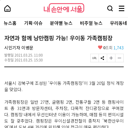
본
페
내
문
이
내
손
검
메
바
지
손
안
색
뉴
로
상
안
주
에
창
전
가
단
에
뉴스홈
기획·이슈
분야별 뉴스
비주얼 뉴스
우리동네
요
서
열
체
기
으
서
서
울
기
보
로
울
비
기
이
-
자연과 함께 낭만캠핑 가능! 우이동 가족캠핑장
스
동
서
바
울
좋
시민기자 이병문
0
조회
1,743
로
시
아
가
대
발행일
2021.03.25. 11:00
요
기
페
S
글
글
표
수정일
2021.03.25. 15:30
이
N
자
자
소
지
S
크
크
통
U
공
기
기
포
R
유
크
작
털
서울시 강북구에 조성된 '우이동 가족캠핑장'이 3월 20일 정식 개장
L
하
게
게
복
기
변
변
을 맞았다.
사
경
경
하
하
가족캠핑장은 일반 27면, 글램핑 2면, 전통구들 2면 등 캠핑사이
기
기
트 총 31면과 방문자센터, 주차장, 다목적 잔디광장으로 꾸며졌
다. 캠핑장 내에서 무선인터넷 이용이 가능하며, 매점 등의 편의시설
도 잘 갖추었다. 캠핑장은 우이신설경전철의 종착지 '북한산우이
역'에서 도보 4분 거리에 위치해 있어 접근이 매우 편리하다.