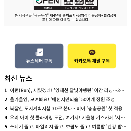
본 저작물은 "공공누리"
제4유형:출처표시+상업적 이용금지+변경금지
조건에 따라 이용 할 수 있습니다.
최신 뉴스
1
이런(Run), 재밌겠네! '양재천 달빛야행런' 야간 러닝…300명 모집
2
올가을엔, 모여봐요! '매헌시민의숲' 50여개 정원 조성
3
복잡한 도시계획시설 3D로 본다…미아 '층층공원' 첫 적용
4
우리 아이 첫 클라이밍 도전, 여기서! 서울형 키즈카페 '서울가족플라자점'
5
쓰레기 줍고, 마일리지 줍고, 보람도 줍고! 여름밤 '한강 밤마실 줍깅'