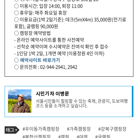
○ 이용시간: 입장 14:00, 퇴장 11:00
○ 휴무일: 매주 화요일 휴장
○ 이용요금(1박 2일기준): 데크(5mX4m) 35,000원(전기료
포함), 글램핑 90,000원
○ 캠핑장 예약방법
- 온라인 예약사이트를 통한 사전예약
- 선착순 예약이며 수시예약은 잔여석 확인 후 접수
- 1인당 1박 2일, 1개면 예약 (이용정원 4인 이하)
○
예약사이트 바로가기
○ 문의전화 : 02-944-2941, 2942
기
시민기자 이병문
사
서울시민들이 힐링할 수 있는 축제, 관광지, 도보여행
작
코스 등을 소개하고 싶습니다.
성
자
프
로
기
필
태
#우이동가족캠핑장
#가족캠핑장
#강북구캠핑장
사
그
관
#북한산캠핑장
#캠핑
#야영
#글램핑