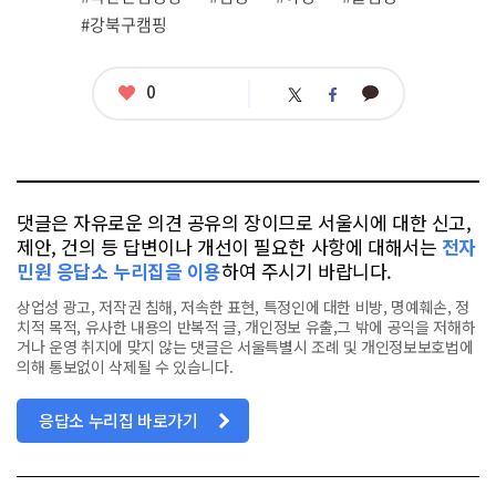
련
#강북구캠핑
태
그
좋
0
카
트
페
아
카
위
이
요
오
터
스
톡
북
댓글은 자유로운 의견 공유의 장이므로 서울시에 대한 신고,
제안, 건의 등 답변이나 개선이 필요한 사항에 대해서는
전자
민원 응답소 누리집을 이용
하여 주시기 바랍니다.
상업성 광고, 저작권 침해, 저속한 표현, 특정인에 대한 비방, 명예훼손, 정
치적 목적, 유사한 내용의 반복적 글, 개인정보 유출,그 밖에 공익을 저해하
거나 운영 취지에 맞지 않는 댓글은 서울특별시 조례 및 개인정보보호법에
의해 통보없이 삭제될 수 있습니다.
응답소 누리집 바로가기