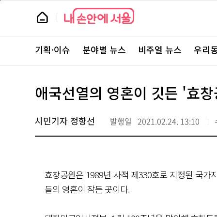
본
페
문
이
뉴
바
지
스
로
상
룸
가
단
뉴
기
으
스
로
기획·이슈
분야별 뉴스
비주얼 뉴스
우리동
주
이
요
동
서
비
스
애국선열의 영혼이 깃든 '효창
바
로
가
기
시민기자 정향선
발행일
2021.02.24. 13:10
효창공원은 1989년 사적 제330호로 지정된 국
들의 영혼이 잠든 곳이다.