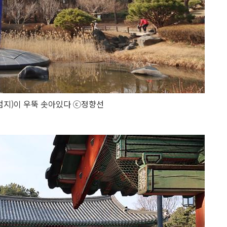
점지)이 우뚝 솟아있다 ⓒ정향선