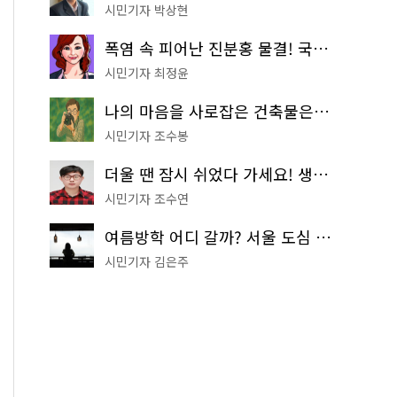
시민기자 박상현
폭염 속 피어난 진분홍 물결! 국립중앙박물관 배롱나무 명소
시민기자 최정윤
나의 마음을 사로잡은 건축물은? '서울시 건축상' 수상작 공개!
시민기자 조수봉
더울 땐 잠시 쉬었다 가세요! 생수 냉장고부터 해피소·무더위쉼터까지
시민기자 조수연
여름방학 어디 갈까? 서울 도심 무료 실내 여행 코스 추천
시민기자 김은주