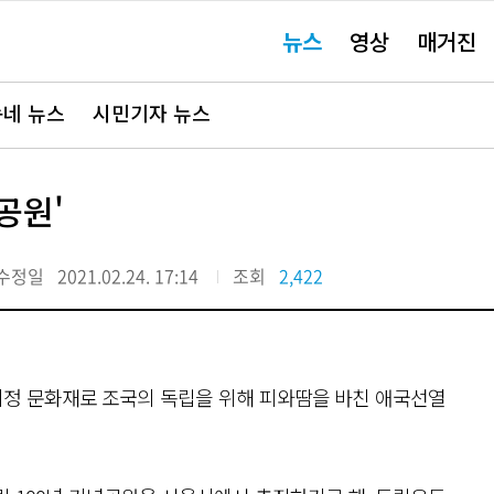
주
뉴스
영상
매거진
요
서
비
스
바
네 뉴스
시민기자 뉴스
로
가
기"
공원'
수정일
2021.02.24. 17:14
조회
2,422
가지정 문화재로 조국의 독립을 위해 피와땀을 바친 애국선열