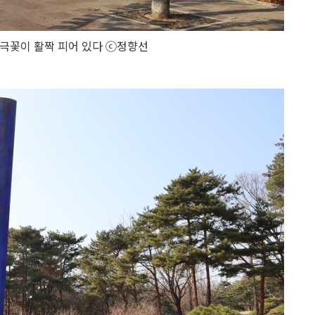
극꽃이 활짝 피어 있다 ⓒ정향선