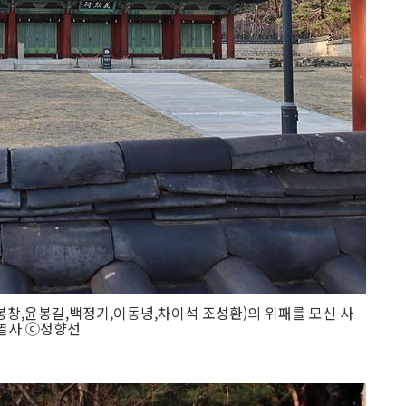
창,윤봉길,백정기,이동녕,차이석 조성환)의 위패를 모신 사
열사 ⓒ정향선