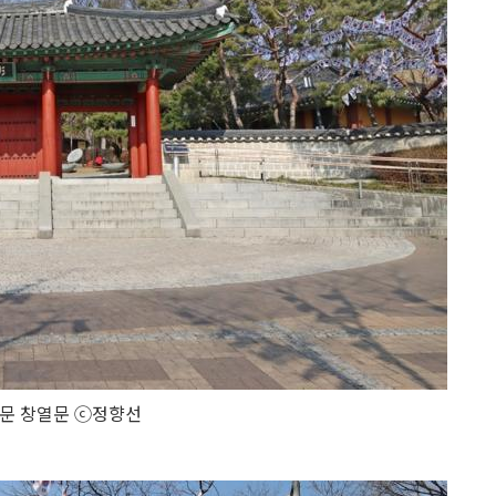
문 창열문 ⓒ정향선