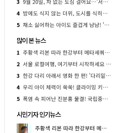
3
9월 20일, 차 없는 도심 걸어요…'서울 걷자 페스티벌' 선착순 5천명
4
밤에도 식지 않는 더위, 도시를 식히는 시원한 해법은?
5
채소 싫어하는 아이도 즐겁게 냠냠! '찾아가는 서울시 식생활 교육' 현장
많이 본 뉴스
1
주황색 리본 따라 한강부터 메타세쿼이아 숲길까지…서울둘레길 15코스
2
서울 로컬여행, 여기부터 시작하세요 '서울에디션25'
3
한강 다리 아래서 영화 한 편! '다리밑 영화관' 무료 상영
4
우리 아이 체력이 쑥쑥! 클라이밍 키즈카페·어린이 체력장
5
폭염 속 피어난 진분홍 물결! 국립중앙박물관 배롱나무 명소
시민기자 인기뉴스
주황색 리본 따라 한강부터 메타세쿼이아 숲길까지…서울둘레길 15코스