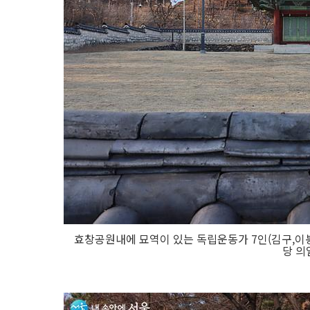
효창공원내에 묘역이 있는 독립운동가 7인(김구,이봉
당 의