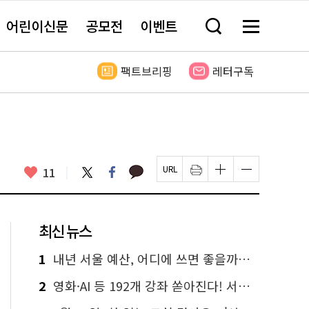
어린이신문
공모전
이벤트
검
메
색
뉴
창
전
열
체
팩트브리핑
레터구독
기
보
기
카
좋
트
페
11
페
인
글
글
카
위
이
아
이
쇄
자
자
오
터
스
요
지
하
크
크
톡
북
U
기
기
기
R
새
크
작
L
창
게
게
최신 뉴스
복
열
변
변
사
림
경
경
하
하
1
내년 서울 예산, 어디에 쓰면 좋을까요? 온라인 투표
기
기
2
영화·AI 등 192개 강좌 쏟아진다! 서울시민대학 선착순 신청