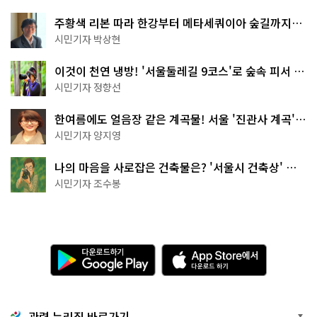
주황색 리본 따라 한강부터 메타세쿼이아 숲길까지…
서울둘레길 15코스
시민기자 박상현
이것이 천연 냉방! '서울둘레길 9코스'로 숲속 피서 떠
나볼까
시민기자 정향선
한여름에도 얼음장 같은 계곡물! 서울 '진관사 계곡'이
천국이네~
시민기자 양지영
나의 마음을 사로잡은 건축물은? '서울시 건축상' 수
상작 공개!
시민기자 조수봉
다
A
운
p
로
p
드
S
하
t
기
o
관련 누리집 바로가기