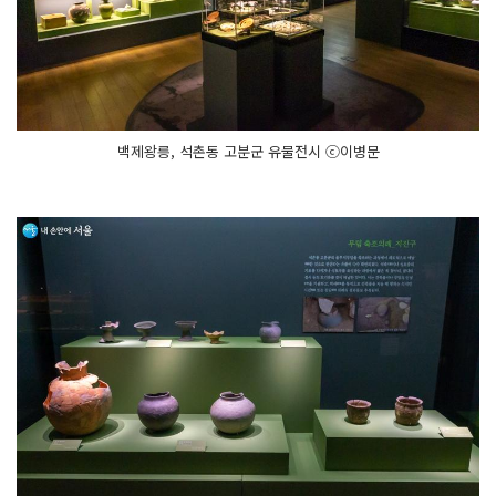
백제왕릉, 석촌동 고분군 유물전시 ⓒ이병문