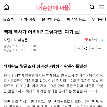
본
페
내
문
이
내
손
검
메
바
지
손
안
색
뉴
로
상
안
주
에
창
전
가
단
에
뉴스홈
기획·이슈
분야별 뉴스
비주얼 뉴스
우리동네
요
서
열
체
기
으
서
서
울
기
보
로
울
비
기
이
-
백제 역사가 어려워? 그렇다면 '여기'로!
스
동
서
바
울
좋
시민기자 이병문
0
조회
604
로
시
아
가
대
발행일
2021.02.01. 17:30
요
기
페
S
글
글
표
수정일
2021.02.01. 17:30
이
N
자
자
소
지
S
크
크
통
U
공
기
기
포
백제왕도 발굴조사 성과전 <왕성과 왕릉> 특별전
R
유
크
작
털
L
하
게
게
복
기
변
변
현재 한성백제박물관에서는 백제왕도 발굴조사 성과전 <왕성과 왕
사
경
경
릉> 특별전이 개최되고 있다. 이번 전시회는 2월 21일까지 열릴 예
하
하
정으로 1980년대 이후 거의 30년 만에 몽촌토성과 석촌동 고분
기
기
군 발굴조사가 재개하여 거둔 성과를 공개하는 뜻깊은 자리이다.
이번 특별 전시는 총 4부로, 1부 '백제왕도로의 초대', 2부 '백제 왕
성, 몽촌토성', 3부 '백제 왕릉, 석촌동 고분군', 4부 '과거에서 미래