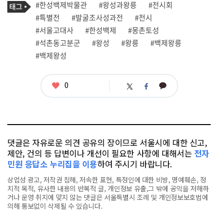
필
태
#한성백제박물관
#왕성과왕릉
#전시회
사
그
관
#특별전
#발굴조사성과전
#전시
련
#서울고대사
#한성백제
#몽촌토성
태
그
#석촌동고분군
#왕성
#왕릉
#백제왕릉
#백제왕성
좋
0
카
트
페
아
카
위
이
요
오
터
스
톡
북
댓글은 자유로운 의견 공유의 장이므로 서울시에 대한 신고,
제안, 건의 등 답변이나 개선이 필요한 사항에 대해서는
전자
민원 응답소 누리집을 이용
하여 주시기 바랍니다.
상업성 광고, 저작권 침해, 저속한 표현, 특정인에 대한 비방, 명예훼손, 정
치적 목적, 유사한 내용의 반복적 글, 개인정보 유출,그 밖에 공익을 저해하
거나 운영 취지에 맞지 않는 댓글은 서울특별시 조례 및 개인정보보호법에
의해 통보없이 삭제될 수 있습니다.