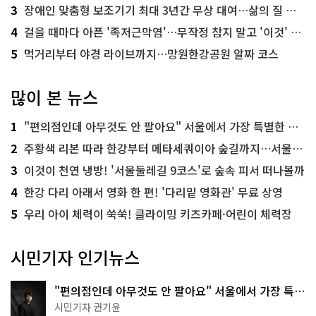
3
장애인 맞춤형 보조기기 최대 3년간 무상 대여…삶의 질 높인다
4
걸을 때마다 아픈 '족저근막염'…무작정 참지 말고 '이것' 해보세요!
5
먹거리부터 야경 라이브까지…망원한강공원 알짜 코스
많이 본 뉴스
1
"편의점인데 아무것도 안 팔아요" 서울에서 가장 특별한 편의점의 정체
2
주황색 리본 따라 한강부터 메타세쿼이아 숲길까지…서울둘레길 15코스
3
이것이 천연 냉방! '서울둘레길 9코스'로 숲속 피서 떠나볼까
4
한강 다리 아래서 영화 한 편! '다리밑 영화관' 무료 상영
5
우리 아이 체력이 쑥쑥! 클라이밍 키즈카페·어린이 체력장
시민기자 인기뉴스
"편의점인데 아무것도 안 팔아요" 서울에서 가장 특별
한 편의점의 정체
시민기자 권기윤