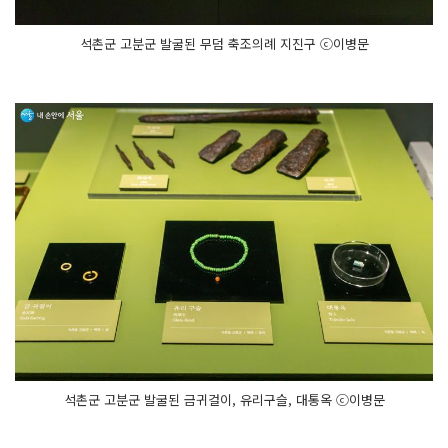
석촌군 고분군 발굴된 무덤 축조의례 지진구 ⓒ이병문
석촌군 고분군 발굴된 금귀걸이, 유리구슬, 대통옥 ⓒ이병문