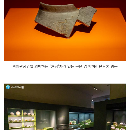
백제왕궁임일 의미하는 '宮궁'자가 있는 곧은 입 항아리편 ⓒ이병문