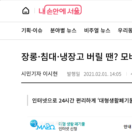
본
페
문
이
뉴
바
지
스
로
상
룸
가
단
뉴
기
으
스
로
기획·이슈
분야별 뉴스
비주얼 뉴스
우리동
주
이
요
동
서
비
스
장롱·침대·냉장고 버릴 땐? 
바
로
가
기
시민기자 이시현
발행일
2021.02.01. 14:05
인터넷으로 24시간 편리하게 ‘대형생활폐기물