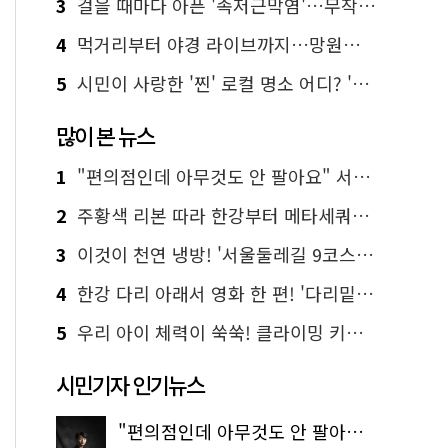
3
걸을 때마다 아픈 '족저근막염'…무작정 참지 말고 '이것' 해보세요!
4
먹거리부터 야경 라이브까지…망원한강공원 알짜 코스
5
시민이 사랑한 '찐' 로컬 명소 어디? '서울에디션25' 추천 코스
많이 본 뉴스
1
"편의점인데 아무것도 안 팔아요" 서울에서 가장 특별한 편의점의 정체
2
주황색 리본 따라 한강부터 메타세쿼이아 숲길까지…서울둘레길 15코스
3
이것이 천연 냉방! '서울둘레길 9코스'로 숲속 피서 떠나볼까
4
한강 다리 아래서 영화 한 편! '다리밑 영화관' 무료 상영
5
우리 아이 체력이 쑥쑥! 클라이밍 키즈카페·어린이 체력장
시민기자 인기뉴스
"편의점인데 아무것도 안 팔아요" 서울에서 가장 특별한 편의점의 정체