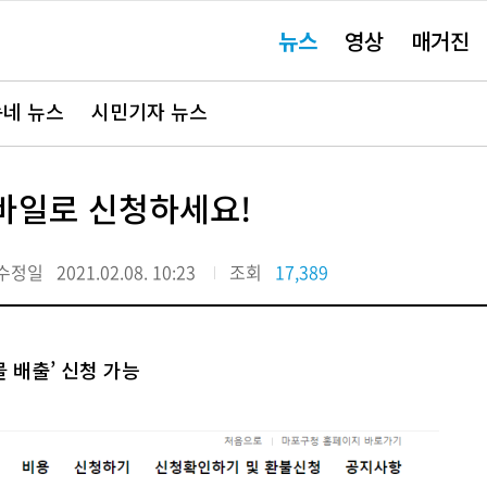
주
뉴스
영상
매거진
요
서
비
스
바
네 뉴스
시민기자 뉴스
로
가
기"
모바일로 신청하세요!
수정일
2021.02.08. 10:23
조회
17,389
 배출’ 신청 가능