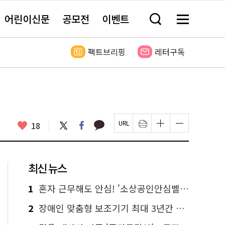
어린이신문
공모전
이벤트
검
메
색
뉴
창
전
열
체
팩트브리핑
레터구독
기
보
기
카
좋
트
페
18
페
인
글
글
카
위
이
아
이
쇄
자
자
오
터
스
요
지
하
크
크
톡
북
U
기
기
기
R
새
크
작
L
창
게
게
최신 뉴스
복
열
변
변
사
림
경
경
하
하
1
혼자 근무해도 안심! '소상공인안심벨' 신청하세요
기
기
2
장애인 맞춤형 보조기기 최대 3년간 무상 대여…삶의 질 높인다