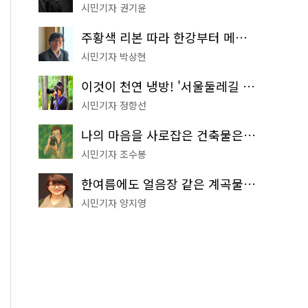
시민기자 권기윤
주황색 리본 따라 한강부터 메타세쿼이아 숲길까지…서울둘레길 15코스
시민기자 박상현
이것이 천연 냉방! '서울둘레길 9코스'로 숲속 피서 떠나볼까
시민기자 정향선
나의 마음을 사로잡은 건축물은? '서울시 건축상' 수상작 공개!
시민기자 조수봉
한여름에도 얼음장 같은 계곡물! 서울 '진관사 계곡'이 천국이네~
시민기자 양지영