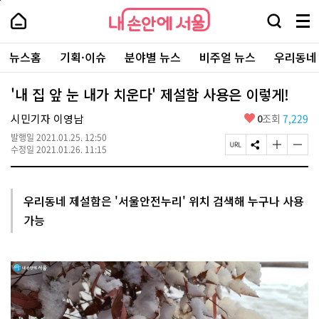
본
페
내
문
이
내
손
검
메
바
지
손
안
색
뉴
로
상
안
주
에
창
전
가
단
에
뉴스홈
기획·이슈
분야별 뉴스
비주얼 뉴스
우리동네
요
서
열
체
기
으
서
서
울
기
보
로
울
비
기
이
-
'내 집 앞 눈 내가 치운다' 제설함 사용은 이렇게!
스
동
서
바
울
좋
시민기자 이영남
0
조회
7,229
로
시
아
가
대
발행일
2021.01.25. 12:50
요
기
페
S
글
글
표
수정일
2021.01.26. 11:15
이
N
자
자
소
지
S
크
크
통
U
공
기
기
포
R
유
크
작
털
우리동네 제설함은 '서울안전누리' 위치 검색해 누구나 사용
L
하
게
게
가능
복
기
변
변
사
경
경
하
하
기
기