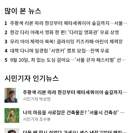
많이 본 뉴스
1
주황색 리본 따라 한강부터 메타세쿼이아 숲길까지…서울둘레길 15코스
2
한강 다리 아래서 영화 한 편! '다리밑 영화관' 무료 상영
3
우리 아이 체력이 쑥쑥! 클라이밍 키즈카페·어린이 체력장
4
대학 다니며 일경험 '서영커' 캠프 모집…전액 무료
5
9월 20일, 차 없는 도심 걸어요…'서울 걷자 페스티벌' 선착순 5천명
시민기자 인기뉴스
주황색 리본 따라 한강부터 메타세쿼이아 숲길까지…
서울둘레길 15코스
시민기자 박상현
나의 마음을 사로잡은 건축물은? '서울시 건축상' 수
상작 공개!
시민기자 조수봉
더울 땐 잠시 쉬었다 가세요! 생수 냉장고부터 해피소