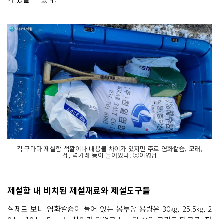
각 구마다 제설함 색깔이나 내용물 차이가 있지만 주로 염화칼슘, 모래,
삽, 넉가래 등이 들어있다. ⓒ이영남
제설함 내 비치된 제설재료와 제설도구들
실제로 보니 염화칼슘이 들어 있는 봉투당 용량은 30kg, 25.5kg, 2