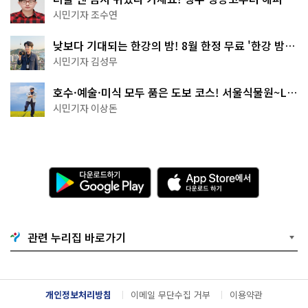
·무더위쉼터까지
시민기자 조수연
낮보다 기대되는 한강의 밤! 8월 한정 무료 '한강 밤
핑' 예약은?
시민기자 김성무
호수·예술·미식 모두 품은 도보 코스! 서울식물원~LG
아트센터~마곡테라스거리
시민기자 이상돈
다
A
운
p
로
p
드
S
하
t
기
o
관련 누리집 바로가기
G
r
o
e
o
에
g
서
l
다
개인정보처리방침
이메일 무단수집 거부
이용약관
e
운