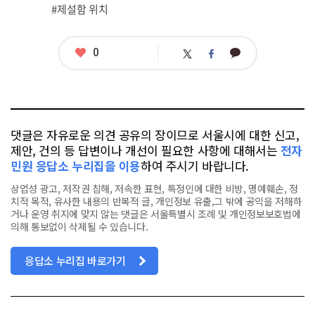
#제설함 위치
좋
0
카
트
페
아
카
위
이
요
오
터
스
톡
북
댓글은 자유로운 의견 공유의 장이므로 서울시에 대한 신고,
제안, 건의 등 답변이나 개선이 필요한 사항에 대해서는
전자
민원 응답소 누리집을 이용
하여 주시기 바랍니다.
상업성 광고, 저작권 침해, 저속한 표현, 특정인에 대한 비방, 명예훼손, 정
치적 목적, 유사한 내용의 반복적 글, 개인정보 유출,그 밖에 공익을 저해하
거나 운영 취지에 맞지 않는 댓글은 서울특별시 조례 및 개인정보보호법에
의해 통보없이 삭제될 수 있습니다.
응답소 누리집 바로가기