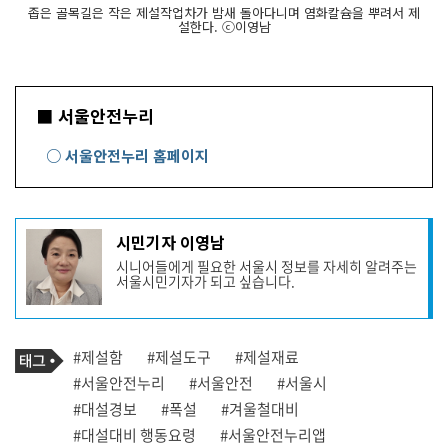
좁은 골목길은 작은 제설작업차가 밤새 돌아다니며 염화칼슘을 뿌려서 제
설한다. ⓒ이영남
■ 서울안전누리
○ 서울안전누리 홈페이지
기
시민기자 이영남
사
시니어들에게 필요한 서울시 정보를 자세히 알려주는
작
서울시민기자가 되고 싶습니다.
성
자
프
로
기
필
태
#제설함
#제설도구
#제설재료
사
그
관
#서울안전누리
#서울안전
#서울시
련
#대설경보
#폭설
#겨울철대비
태
그
#대설대비 행동요령
#서울안전누리앱