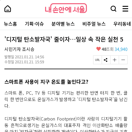
본
페
내
문
이
내
손
검
메
바
지
손
안
색
뉴
로
상
안
주
에
창
전
가
단
에
뉴스홈
기획·이슈
분야별 뉴스
비주얼 뉴스
우리동네
요
서
열
체
기
으
서
서
울
기
보
로
울
비
기
이
-
'디지털 탄소발자국' 줄이자…일상 속 작은 실천 5
스
동
서
바
울
좋
시민기자 조시승
48
조회
34,940
로
시
아
가
대
발행일
2021.01.21. 14:56
요
기
페
S
글
글
표
수정일
2021.01.21. 15:59
이
N
자
자
소
지
S
크
크
통
U
공
기
기
포
스마트폰 사용이 지구 온도를 높인다고?
R
유
크
작
털
L
하
게
게
복
기
변
변
스마트 폰, PC, TV 등 디지털 기기는 편리한 반면 터치 한 번, 클
사
경
경
릭 한 번만으로도 온실가스가 발생하고 ‘디지털 탄소발자국’을 남긴
하
하
다.
기
기
디지털 탄소발자국(Carbon Footprint)이란 사람의 디지털기기 활
동 흔적으로생기는 온실가스의 대표주자 격인 이산화탄소 배출량
을 마치 '발자국'처럼 상징화한 개념이다. 이산화탄소가 지구의 기후