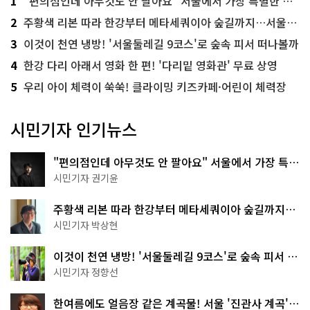
1
"편의점인데 아무것도 안 팔아요" 서울에서 가장 특별한 편의점의 정체
2
주황색 리본 따라 한강부터 메타세쿼이아 숲길까지…서울둘레길 15코스
3
이것이 천연 냉방! '서울둘레길 9코스'로 숲속 피서 떠나볼까
4
한강 다리 아래서 영화 한 편! '다리밑 영화관' 무료 상영
5
우리 아이 체력이 쑥쑥! 클라이밍 키즈카페·어린이 체력장
시민기자 인기뉴스
"편의점인데 아무것도 안 팔아요" 서울에서 가장 특별
한 편의점의 정체
시민기자 권기윤
주황색 리본 따라 한강부터 메타세쿼이아 숲길까지…
서울둘레길 15코스
시민기자 박상현
이것이 천연 냉방! '서울둘레길 9코스'로 숲속 피서 떠
나볼까
시민기자 정향선
한여름에도 얼음장 같은 계곡물! 서울 '진관사 계곡'이