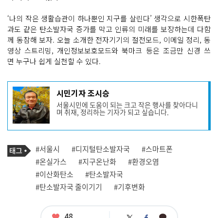
‘나의 작은 생활습관이 하나뿐인 지구를 살린다’ 생각으로 시한폭탄
과도 같은 탄소발자국 증가를 막고 인류의 미래를 보장하는데 다함
께 동참해 보자. 오늘 소개한 전자기기의 절전모드, 이메일 정리, 동
영상 스트리밍, 개인정보보호모드와 북마크 등은 조금만 신경 쓰
면 누구나 쉽게 실천할 수 있다.
기
시민기자 조시승
사
서울시민에 도움이 되는 크고 작은 행사를 찾아다니
작
며 취재, 정리하는 기자가 되고 싶습니다.
성
자
프
로
기
필
태
#서울시
#디지털탄소발자국
#스마트폰
사
그
관
#온실가스
#지구온난화
#환경오염
련
#이산화탄소
#탄소발자국
태
그
#탄소발자국 줄이기기
#기후변화
좋
48
카