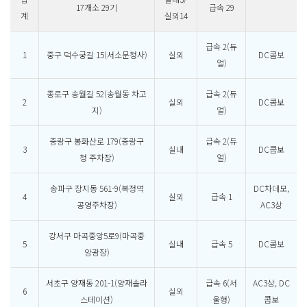
17개소 29기
급속 29
계
실외14
급속 2(듀
1
중구 덕수궁길 15(서소문청사)
실외
DC콤보
얼)
종로구 송월길 52(송월동 차고
급속 2(듀
2
실외
DC콤보
지)
얼)
중랑구 봉화산로 179(중랑구
급속 2(듀
3
실내
DC콤보
청 주차장)
얼)
송파구 장지동 561-9(복정역
DC차데모,
4
실외
급속 1
공영주차장)
AC3상
강서구 마곡중앙5로9(마곡중
5
실내
급속 5
DC콤보
앙광장)
서초구 양재동 201-1(양재솔라
급속 6(서
AC3상, DC
6
실외
스테이션)
울형)
콤보