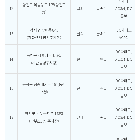
DC차데모
양천구 목동동로 105(양천구
12
실외
급속 1
AC3상, DC
청)
콤보
강서구 방화동 845
DC차데모
13
실외
급속 1
(개화산역 공영주차장)
AC3상
DC차데모,
금천구 시흥대로 153길
14
실외
급속 1
AC3상, DC
(가산공영주차장)
콤보
DC차데모,
동작구 장승배기로 161(동작
15
실외
급속 1
AC3상, DC
구청)
콤보
DC차데모,
관악구 남부순환로 163길
16
실내
급속 1
AC3상, DC
(남부초공영주차장)
콤보
DC차데모,