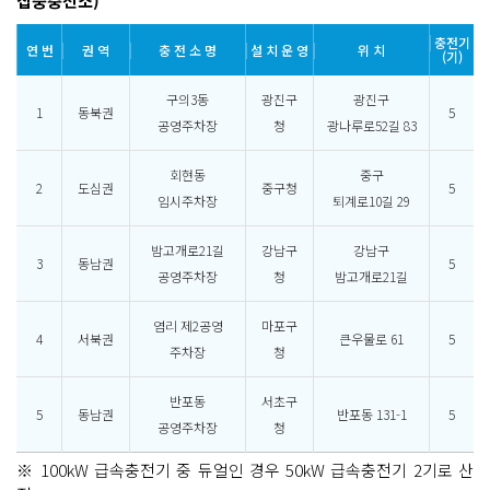
집중충전소)
충전기
연 번
권 역
충 전 소 명
설 치 운 영
위 치
(기)
구의3동
광진구
광진구
1
동북권
5
공영주차장
청
광나루로52길 83
회현동
중구
2
도심권
중구청
5
임시주차장
퇴계로10길 29
밤고개로21길
강남구
강남구
3
동남권
5
공영주차장
청
밤고개로21길
염리 제2공영
마포구
4
서북권
큰우물로 61
5
주차장
청
반포동
서초구
5
동남권
반포동 131-1
5
공영주차장
청
※ 100kW 급속충전기 중 듀얼인 경우 50kW 급속충전기 2기로 산