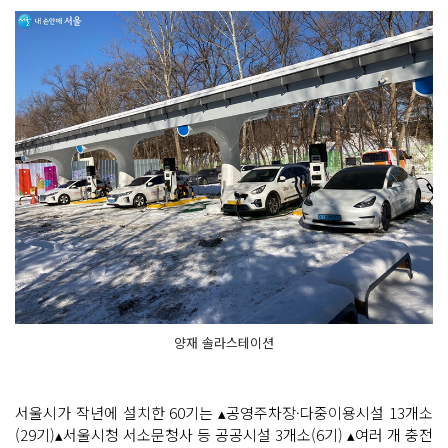
양재 솔라스테이션
서울시가 작년에 설치한 60기는 ▴공영주차장·다중이용시설 13개소
(29기)▴서울시청 서소문청사 등 공공시설 3개소(6기) ▴여러 개 충전