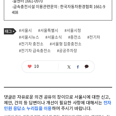
-콜센터 1661-0970
-급속충전시설 이용관련문의 : 한국자동차환경협회 1661-9
408
기
태
#서울시
#서울특별시
#서울시청
사
그
관
#서울시뉴스
#서울소식
#충전소
#전기차
련
#전기차 충전소
#서울형 집중충전소
태
그
#전기차 급속충전소
#공공주차장
좋
10
카
트
페
아
카
위
이
요
오
터
스
톡
북
댓글은 자유로운 의견 공유의 장이므로 서울시에 대한 신고,
제안, 건의 등 답변이나 개선이 필요한 사항에 대해서는
전자
민원 응답소 누리집을 이용
하여 주시기 바랍니다.