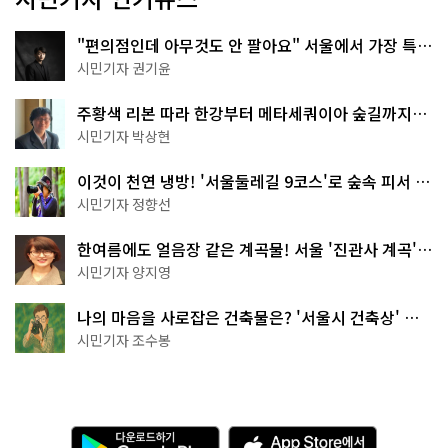
"편의점인데 아무것도 안 팔아요" 서울에서 가장 특별
한 편의점의 정체
시민기자 권기윤
주황색 리본 따라 한강부터 메타세쿼이아 숲길까지…
서울둘레길 15코스
시민기자 박상현
이것이 천연 냉방! '서울둘레길 9코스'로 숲속 피서 떠
나볼까
시민기자 정향선
한여름에도 얼음장 같은 계곡물! 서울 '진관사 계곡'이
천국이네~
시민기자 양지영
나의 마음을 사로잡은 건축물은? '서울시 건축상' 수
상작 공개!
시민기자 조수봉
다
A