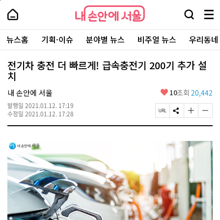
본
페
내
문
이
내
손
검
메
바
지
손
안
색
뉴
로
상
안
주
에
창
전
가
단
에
뉴스홈
기획·이슈
분야별 뉴스
비주얼 뉴스
우리동네
요
서
열
체
기
으
서
서
울
기
보
로
울
비
기
이
-
전기차 충전 더 빠르게! 급속충전기 200기 추가 설
스
동
서
치
바
울
로
시
가
좋
내 손안에 서울
10
조회
20,442
대
기
아
표
발행일
2021.01.12. 17:19
요
소
페
S
글
글
수정일
2021.01.12. 17:28
통
이
N
자
자
포
지
S
크
크
털
U
공
기
기
R
유
크
작
L
하
게
게
복
기
변
변
사
경
경
하
하
기
기