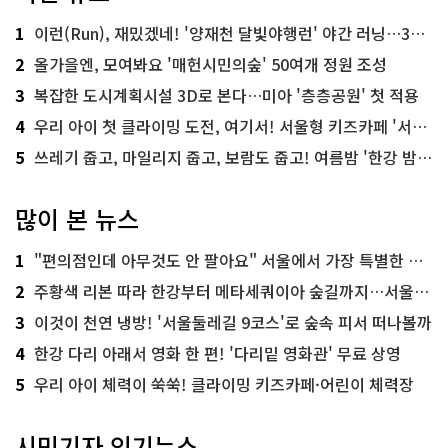
1
이런(Run), 재밌겠네! '양재천 달빛야행런' 야간 러닝…300명 모집
2
올가을엔, 모여봐요 '매헌시민의숲' 50여개 정원 조성
3
복잡한 도시계획시설 3D로 본다…미아 '층층공원' 첫 적용
4
우리 아이 첫 클라이밍 도전, 여기서! 서울형 키즈카페 '서울가족플라자점'
5
쓰레기 줍고, 마일리지 줍고, 보람도 줍고! 여름밤 '한강 밤마실 줍깅'
많이 본 뉴스
1
"편의점인데 아무것도 안 팔아요" 서울에서 가장 특별한 편의점의 정체
2
주황색 리본 따라 한강부터 메타세쿼이아 숲길까지…서울둘레길 15코스
3
이것이 천연 냉방! '서울둘레길 9코스'로 숲속 피서 떠나볼까
4
한강 다리 아래서 영화 한 편! '다리밑 영화관' 무료 상영
5
우리 아이 체력이 쑥쑥! 클라이밍 키즈카페·어린이 체력장
시민기자 인기뉴스