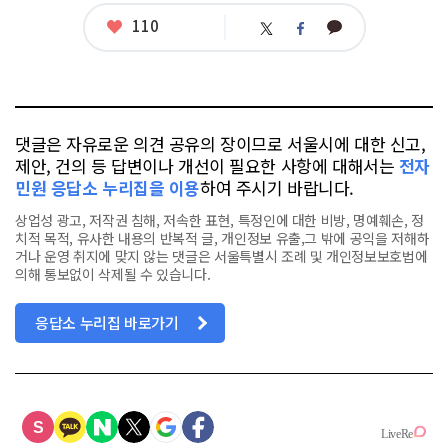
련
태
좋
110
카
트
페
그
아
카
위
이
요
오
터
스
톡
북
댓글은 자유로운 의견 공유의 장이므로 서울시에 대한 신고,
제안, 건의 등 답변이나 개선이 필요한 사항에 대해서는
전자
민원 응답소 누리집을 이용
하여 주시기 바랍니다.
상업성 광고, 저작권 침해, 저속한 표현, 특정인에 대한 비방, 명예훼손, 정
치적 목적, 유사한 내용의 반복적 글, 개인정보 유출,그 밖에 공익을 저해하
거나 운영 취지에 맞지 않는 댓글은 서울특별시 조례 및 개인정보보호법에
의해 통보없이 삭제될 수 있습니다.
응답소 누리집 바로가기