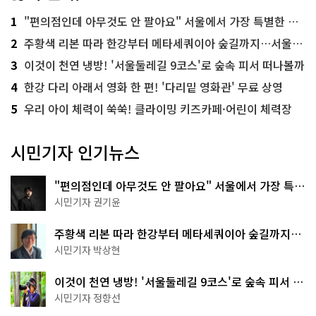
1
"편의점인데 아무것도 안 팔아요" 서울에서 가장 특별한 편의점의 정체
2
주황색 리본 따라 한강부터 메타세쿼이아 숲길까지…서울둘레길 15코스
3
이것이 천연 냉방! '서울둘레길 9코스'로 숲속 피서 떠나볼까
4
한강 다리 아래서 영화 한 편! '다리밑 영화관' 무료 상영
5
우리 아이 체력이 쑥쑥! 클라이밍 키즈카페·어린이 체력장
시민기자 인기뉴스
"편의점인데 아무것도 안 팔아요" 서울에서 가장 특별
한 편의점의 정체
시민기자 권기윤
주황색 리본 따라 한강부터 메타세쿼이아 숲길까지…
서울둘레길 15코스
시민기자 박상현
이것이 천연 냉방! '서울둘레길 9코스'로 숲속 피서 떠
나볼까
시민기자 정향선