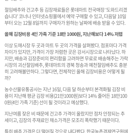
절임배추와 건고추 등 김장재료들은 롯데마트 전국매장 ‘도와드리겠
습니다’ 코너나 인터넷쇼핑몰에서 예약 구매할 수 있고, 다음달 10일
부터 오는 12월 8일까지 구매자가 원하는 날짜에 배송 받을 수 있다.
올해 김장비용 4인 가족 기준 18만 1000원, 지난해보다 14% 저렴
이상 도매시장 두 곳과 마트 두 곳의 가격을 살펴봤다. 점포마다 가격
차이가 있지만, 가격이 가장 저렴한 곳은 강서시장으로 나타났다. 하
지만, 배송과 김장준비의 편리함을 고려하면 무료로 배송해주는 가락
시장의 괴산절임배추, 롯데마트의 경북 청송과 예천절임배추도 충분
히 고려해볼만하다. 그렇다면, 전체적인 올해 김장비용은 어떻게 될
까?
농수산물유통공사는 지난 16일, 다음 달 하순부터 본격화될 김장 비
용이 지난해 평균 김장 비용(21만1000원)보다 14% 줄어든 18만100
0원(4인 가족 기준) 선이 될 것이라고 예상했다.
지난여름 잦은 비 때문에 건고추 가격이 올랐지만 점차 안정되는 추
세이고, 김장의 주재료인 채소가격은 모조리 폭락했기 때문이다.
특히 배추 가격은 더 떨어질 것으로 내다봤다. 한국농촌경제연구원에