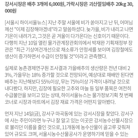
강서시장은 배추 3개에 6,000원, 가락시장은 괴산절임배추 20kg 30,
000원
[서울시 하이서울뉴스] 지난 주말 서울에 비가 쏟아지고 난 뒤, 어머님
께선 "이제 김장해야겠네"라고 말씀하셨다. 늦가을, 비가 내리고 나면
기온이 내려가고, 그것은 곧 겨울이 다가온다는 신호이기 때문이다.
다행히 지난 10일 열린 물가관계장관회의에서 박재완 기획재정부 장
관은 "최근 기상여건개선으로 채소류가 안정세를 보이며 김장철에도
생산이 증가하면서 수급이 안정될 것"이라고 관측했다.
실제로 농촌경제연구원 조사결과 가을배추의 생산량은 전년 대비 2
3%, 가을무는 18% 증가할 것으로 전망되어, 예상대로 재배만 된다면
배추는 지난해보다 55%이상, 무는 75%이상 가격이 내려날 것으로
내다봤다. 하지만, 김장에 필요한 고추와 마늘 등 일부 품목은 여전히
수급불안을 보이고 있는 상태, 하이서울뉴스는 물가정보기획 첫 번째
코너로 시장과 마트에서 김장 재료 가격은 어떤지 알아봤다.
먼저 지난 14일(금), 강서구 마곡동에 있는 강서시장을 찾았다. 강서구
에 사는 주민이라면 누구나 잘 알고 있는 이곳은 강서농수산물시장으
로 불리던 이름을 줄인 것으로, 11개동에 농수산물이 골고루 갖춰져
있어 규모도 크며, 서울시농수산물공사가 운영하기에 믿을 수 있는