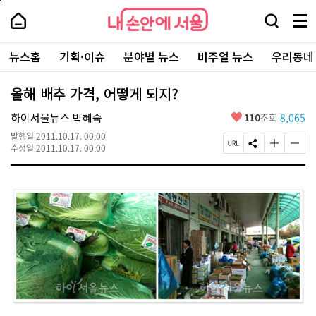
본
페
내
문
이
내
손
검
메
바
지
손
안
색
뉴
로
상
안
주
에
창
전
가
단
에
뉴스홈
기획·이슈
분야별 뉴스
비주얼 뉴스
우리동네
요
서
열
체
기
으
서
서
울
기
보
로
울
비
기
이
-
올해 배추 가격, 어떻게 되지?
스
동
서
바
울
좋
하이서울뉴스 박혜숙
110
조회
8,065
로
시
아
가
대
발행일
2011.10.17. 00:00
요
기
페
S
글
글
표
수정일
2011.10.17. 00:00
이
N
자
자
소
지
S
크
크
통
U
공
기
기
포
R
유
크
작
털
L
하
게
게
복
기
변
변
사
경
경
하
하
기
기