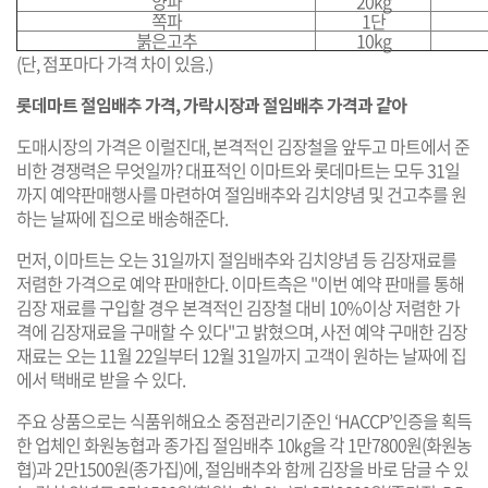
양파
20kg
쪽파
1단
붉은고추
10kg
(단, 점포마다 가격 차이 있음.)
롯데마트 절임배추 가격, 가락시장과 절임배추 가격과 같아
도매시장의 가격은 이럴진대, 본격적인 김장철을 앞두고 마트에서 준
비한 경쟁력은 무엇일까? 대표적인 이마트와 롯데마트는 모두 31일
까지 예약판매행사를 마련하여 절임배추와 김치양념 및 건고추를 원
하는 날짜에 집으로 배송해준다.
먼저, 이마트는 오는 31일까지 절임배추와 김치양념 등 김장재료를
저렴한 가격으로 예약 판매한다. 이마트측은 "이번 예약 판매를 통해
김장 재료를 구입할 경우 본격적인 김장철 대비 10%이상 저렴한 가
격에 김장재료을 구매할 수 있다"고 밝혔으며, 사전 예약 구매한 김장
재료는 오는 11월 22일부터 12월 31일까지 고객이 원하는 날짜에 집
에서 택배로 받을 수 있다.
주요 상품으로는 식품위해요소 중점관리기준인 ‘HACCP’인증을 획득
한 업체인 화원농협과 종가집 절임배추 10㎏을 각 1만7800원(화원농
협)과 2만1500원(종가집)에, 절임배추와 함께 김장을 바로 담글 수 있