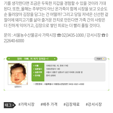
기를 생각한다면 조금은 두둑한 지갑을 경험할 수 있을 것이라 기대
된다. 또한, 올해는 주부만이 아닌 온가족이 함께 시장을 보고 오순도
순 둘러앉아 김장을 담그는 건 어떨까? 그리고 당일 저녁은 신선한 겉
절이에 돼지고기를 삶아 즐거운 잔치로 만든다면 가족 간의 사랑은
더 진하게 익어가고, 김장으로 쌓인 피로는 더 빨리 풀릴 것이다.
문의 : 서울농수산물공사 가락시장 ☎ 02)3435-1000 / 강서시장 ☎ 0
2)2640-6000
기
태
#가락시장
#배추 가격
#김장재료
#강서시장
사
그
관