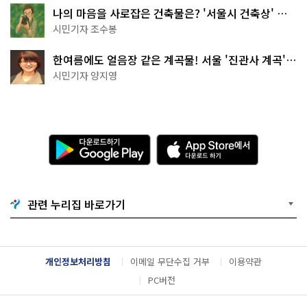
나의 마음을 사로잡은 건축물은? '서울시 건축상' 수
상작 공개!
시민기자 조수봉
한여름에도 얼음장 같은 계곡물! 서울 '진관사 계곡'이
천국이네~
시민기자 양지영
다
A
운
p
로
p
드
S
하
t
기
o
관련 누리집 바로가기
G
r
o
e
o
에
g
서
l
다
개인정보처리방침
이메일 무단수집 거부
이용약관
e
운
P
로
PC버전
l
드
a
하