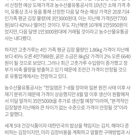
서 산정한 예상 도매가격과 농수산물유통공사의 10년간 소매 가격 추
이, 유통상 조사 등을 통해 산정한 다음 달 하순 예상 가격은 20포기(4
인가족 평균 김장 물량)에 3만3000원대. 이는 지난해 가격(5만7700
원)보다 42%나 떨어진 것이다. 무도 지난해엔 10개에 1만5950원이
었지만, 다음 달엔 1만3000원대에 거래될 것이라고 농수산물유통공
사는 내다봤다.
하지만 고춧가루는 4인 가족 평균 김장 물량인 1.86㎏ 가격이 지난해
보다 45% 오른 4만7988원, 굵은 소금은 8㎏당 가격이 2% 오른 6640
원이 될 것으로 보았다. 그러나 최근 고춧가루 수입량이 증가했고 정
부가 비축 물량을 방출하고 있기 때문에 조만간 가격이 안정될 것으
로 유통업계에서는 전망하고 있다.
농수산물유통공사는 "천일염은 7~8월 장마와 일본 원전 사태 이후 사
재기 분위기 때문에 가격이 상승했지만 8월 말 이후 생산이 원활해져
서 이달 말까지 35만5000t을 추가로 생산할 예정"이라며, "본격적인
김장철엔 지난해와 큰 차이가 없는 수준으로 가격이 안정될 것"이라
고 말했다.
세계 5대 건강식품이자 대한민국의 밥상을 책임지는 김치. 해마다 준
비하는 김장이지만, 미리 김장비용을 계획하고 알뜰한 구매방법과 시