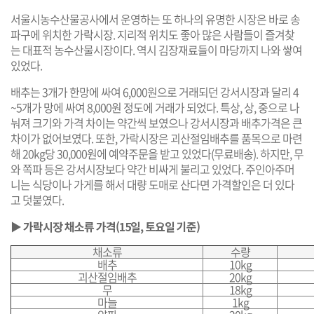
서울시농수산물공사에서 운영하는 또 하나의 유명한 시장은 바로 송
파구에 위치한 가락시장. 지리적 위치도 좋아 많은 사람들이 즐겨찾
는 대표적 농수산물시장이다. 역시 김장재료들이 마당까지 나와 쌓여
있었다.
배추는 3개가 한망에 싸여 6,000원으로 거래되던 강서시장과 달리 4
~5개가 망에 싸여 8,000원 정도에 거래가 되었다. 특상, 상, 중으로 나
눠져 크기와 가격 차이는 약간씩 보였으나 강서시장과 배추가격은 큰
차이가 없어보였다. 또한, 가락시장은 괴산절임배추를 품목으로 마련
해 20kg당 30,000원에 예약주문을 받고 있었다(무료배송). 하지만, 무
와 쪽파 등은 강서시장보다 약간 비싸게 불리고 있었다. 주인아주머
니는 식당이나 가게를 해서 대량 도매로 산다면 가격할인은 더 있다
고 덧붙였다.
▶ 가락시장 채소류 가격(15일, 토요일 기준)
채소류
수량
배추
10kg
괴산절임배추
20kg
무
18kg
마늘
1kg