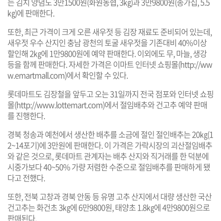
는 김치 양념도 3만1500원(화원농협, 3㎏)과 3만9800원(종가집, 5.5
㎏)에 판매한다.
또한, 최근 가격이 크게 오른 새우젓 등 김장 재료도 준비되어 있는데,
새우젓 우수 산지인 충남 광천의 토굴 새우젓을 기존대비 40%이상
할인해 2㎏에 1만9800원에 예약 판매한다. 이외에도 무, 마늘, 생강
등을 함께 판매한다. 자세한 가격은 이마트 인터넷 쇼핑몰(
http://ww
w.emartmall.com
)에서 확인할 수 있다.
롯데마트도 김장철을 앞두고 오는 31일까지 전국 점포와 인터넷 쇼핑
몰(
http://www.lottemart.com
)에서 절임배추와 건고추 예약 판매
를 진행한다.
경북 청송과 예천에서 생산한 배추를 소금에 절인 절인배추는 20㎏(1
2~14포기)에 3만원에 판매한다. 이 가격은 가락시장의 괴산절임배추
와 같은 것으로, 롯데마트 관계자는 배추 산지와 직거래를 한 덕분에
시중가보다 40~50% 가량 저렴한 수준으로 절임배추를 판매하게 됐
다고 전했다.
또한, 전북 고창과 경북 안동 등 유명 고추 산지에서 대량 생산한 국산
건고추는 화건초 3㎏에 6만9800원, 태양초 1.8㎏에 4만9800원으로
판매된다.