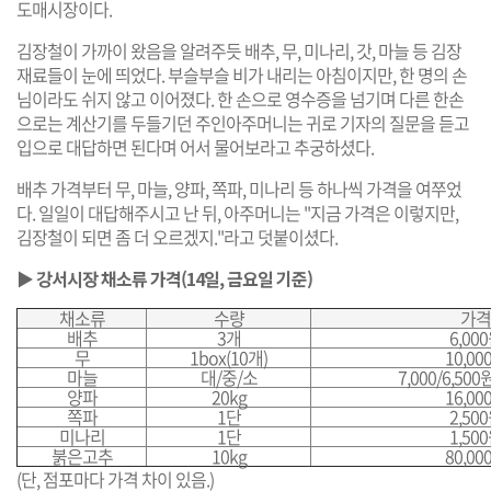
도매시장이다.
김장철이 가까이 왔음을 알려주듯 배추, 무, 미나리, 갓, 마늘 등 김장
재료들이 눈에 띄었다. 부슬부슬 비가 내리는 아침이지만, 한 명의 손
님이라도 쉬지 않고 이어졌다. 한 손으로 영수증을 넘기며 다른 한손
으로는 계산기를 두들기던 주인아주머니는 귀로 기자의 질문을 듣고
입으로 대답하면 된다며 어서 물어보라고 추궁하셨다.
배추 가격부터 무, 마늘, 양파, 쪽파, 미나리 등 하나씩 가격을 여쭈었
다. 일일이 대답해주시고 난 뒤, 아주머니는 "지금 가격은 이렇지만,
김장철이 되면 좀 더 오르겠지."라고 덧붙이셨다.
▶ 강서시장 채소류 가격(14일, 금요일 기준)
채소류
수량
가격
배추
3개
6,00
무
1box(10개)
10,00
마늘
대/중/소
7,000/6,500
양파
20kg
16,00
쪽파
1단
2,50
미나리
1단
1,50
붉은고추
10kg
80,00
(단, 점포마다 가격 차이 있음.)