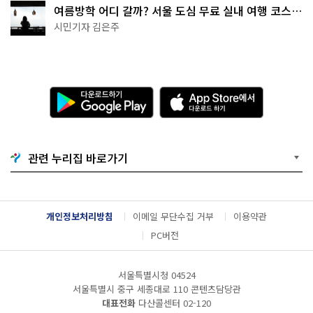
여름방학 어디 갈까? 서울 도심 무료 실내 여행 코스
추천
시민기자 김은주
다
A
운
p
로
p
드
S
하
t
기
o
관련 누리집 바로가기
G
r
o
e
o
에
g
서
l
다
개인정보처리방침
이메일 무단수집 거부
이용약관
e
운
P
로
PC버전
l
드
a
하
y
기
서울특별시청 04524
서울특별시 중구 세종대로 110 콘텐츠담당관
대표전화
다산콜센터
02-120