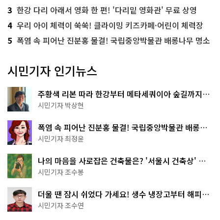
3
한강 다리 아래서 영화 한 편! '다리밑 영화관' 무료 상영
4
우리 아이 체력이 쑥쑥! 클라이밍 키즈카페·어린이 체력장
5
폭염 속 피어난 진분홍 물결! 국립중앙박물관 배롱나무 명소
시민기자 인기뉴스
주황색 리본 따라 한강부터 메타세쿼이아 숲길까지…
서울둘레길 15코스
시민기자 박상현
폭염 속 피어난 진분홍 물결! 국립중앙박물관 배롱나
무 명소
시민기자 최정윤
나의 마음을 사로잡은 건축물은? '서울시 건축상' 수
상작 공개!
시민기자 조수봉
더울 땐 잠시 쉬었다 가세요! 생수 냉장고부터 해피소
·무더위쉼터까지
시민기자 조수연