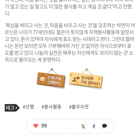
가 알고 있는 일 말고도 더 많은 봉사를 하고 계실 것 같다"라고 전했
다.
'욕심을 버리고 사는 것, 마음을 비우고 사는 것'을 강조하는 박연이 어
르신은 나이가 77세인데도 젊은이 못지않게 지역봉사활동에 앞장서
고 있다. 돈이 있어야 자식에게 효도 받는 시대라고 한다. 그런데 할머
니는 돈만 모이면 모두 기부해버려 가진 것 없지만 자식으로부터 효
도를 받고 있다. 나눔의 실천은 베푸는 자신에게도 보이지 않는 큰 소
득으로 돌아오는 게 분명하다.
기
태
#선행
#봉사활동
#불우이웃
사
그
관
련
태
좋
99
카
트
페
그
아
카
위
이
요
오
터
스