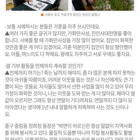
- 보통 서예하시는 분들은 가훈을 자주 쓰시던데요.
▲여러 가지 좋은 글귀가 많지만, 가화만사성, 진인사대천명을 좋아
합니다. 서예를 할 때 가화만사성을 가장 많이 썼어요. 집안이 화목한
것만큼 좋은 게 어디 있겠어요. 가훈 덕분인지 집안이 항상 평안했어
요. 아들, 며느리도 다 착해요. 왕래도 자주하고 서로 우애도 좋지요.
-쌀 기부 활동을 언제까지 계속할 것인가?
▲언제까지 하기는? 죽는 날까지 해야지. 좀 더 많은 분께 하지 못하는
것이 아쉬울 따름이죠. 어려운 이웃을 돕는 것은 나 자신에게도 큰 기
쁨이 되는 것을요. 자식들도 알아서 선한 사업을 많이 하고 있어 우리
가정이 화목한 것이니, 나는 이웃을 도와 얻는 게 더 많아요. 해마다 쌀
값이 오르지만 그래도 항상 연말이 기다려져요. 연말까지 더 많이 모
아야겠다는 생각에 1년 내내 알뜰하게 저축하며 사는 것도 신이나
요.
중구 중림동 정희창 동장은 "박연이 어르신은 항상 말없이 지역사회
를 위해 봉사하고 있다. 물질적 도움뿐 아니라 직접 봉사활동도 활발
히 하신다. 이름 밝히는 것을 싫어하시는 숨은 봉사자시다. 아마 우리