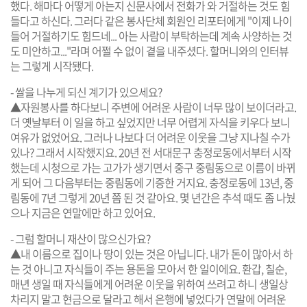
했다. 해마다 어떻게 아는지 신문사에서 전화가 와 거절하는 것도 힘
들다고 하신다. 그러다 같은 봉사단체 회원인 리포터에게 "이제 나이
들어 거절하기도 힘드네... 아는 사람이 부탁하는데 계속 사양하는 것
도 미안하고..."라며 어쩔 수 없이 곁을 내주셨다. 할머니와의 인터뷰
는 그렇게 시작됐다.
- 쌀을 나누게 되신 계기가 있으세요?
▲자원봉사를 하다보니 주변에 어려운 사람이 너무 많이 보이더라고.
더 옛날부터 이 일을 하고 싶었지만 너무 어렵게 자식을 키우다 보니
여유가 없었어요. 그러나 나보다 더 어려운 이웃을 그냥 지나칠 수가
있나? 그래서 시작했지요. 20년 전 서대문구 충정로동에서부터 시작
했는데 시청으로 가는 고가가 생기면서 중구 중림동으로 이름이 바뀌
게 되어 그 다음부터는 중림동에 기증한 거지요. 충정로동에 13년, 중
림동에 7년 그렇게 20년 쯤 된 것 같아요. 몇 년간은 추석 때도 좀 나눴
으나 지금은 연말에만 하고 있어요.
- 그럼 할머니 재산이 많으신가요?
▲내 이름으로 집이나 땅이 있는 것은 아닙니다. 내가 돈이 많아서 하
는 것 아니고 자식들이 주는 용돈을 모아서 한 일이에요. 환갑, 칠순,
매년 생일 때 자식들에게 어려운 이웃을 위하여 쓰려고 하니 생일상
차리지 말고 현금으로 달라고 해서 은행에 넣었다가 연말에 어려운