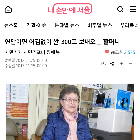
본
페
내
문
이
내
손
검
메
바
지
손
안
색
뉴
로
상
안
주
에
창
전
가
단
에
뉴스홈
기획·이슈
분야별 뉴스
비주얼 뉴스
우리동네
요
서
열
체
기
으
서
서
울
기
보
로
울
비
기
이
-
연말이면 어김없이 쌀 300포 보내오는 할머니
스
동
서
바
울
좋
시민기자 시민리포터 황에녹
99
조회
2,585
로
시
아
가
대
발행일
2013.01.25. 00:00
요
기
페
S
글
글
표
수정일
2013.01.25. 00:00
이
N
자
자
소
지
S
크
크
통
U
공
기
기
포
R
유
크
작
털
L
하
게
게
복
기
변
변
사
경
경
하
하
기
기