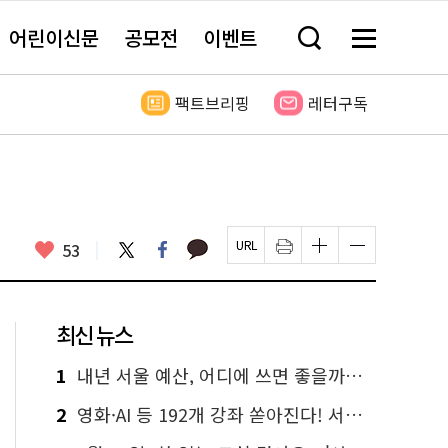
어린이신문
공모전
이벤트
검
메
색
뉴
창
전
열
체
팩트브리핑
레터구독
기
보
기
카
좋
트
페
53
페
인
글
글
카
위
이
아
이
쇄
자
자
오
터
스
요
지
하
크
크
톡
북
U
기
기
기
R
새
크
작
L
창
게
게
최신 뉴스
복
열
변
변
사
림
경
경
하
하
1
내년 서울 예산, 어디에 쓰면 좋을까요? 온라인 투표
기
기
2
영화·AI 등 192개 강좌 쏟아진다! 서울시민대학 선착순 신청