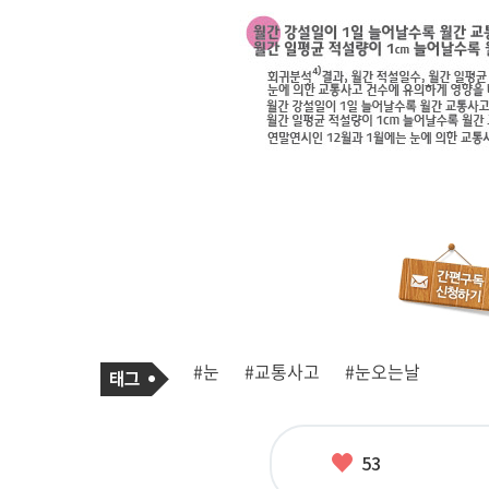
기
태
#눈
#교통사고
#눈오는날
사
그
관
련
태
그
좋
53
아