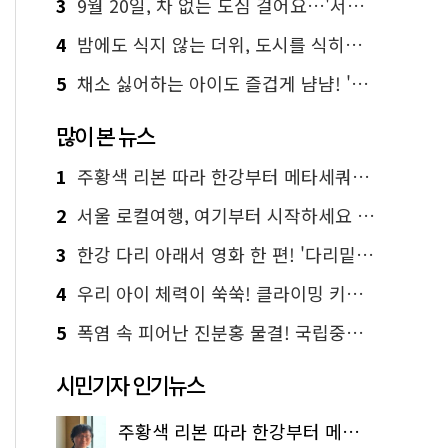
3
9월 20일, 차 없는 도심 걸어요…'서울 걷자 페스티벌' 선착순 5천명
4
밤에도 식지 않는 더위, 도시를 식히는 시원한 해법은?
5
채소 싫어하는 아이도 즐겁게 냠냠! '찾아가는 서울시 식생활 교육' 현장
많이 본 뉴스
1
주황색 리본 따라 한강부터 메타세쿼이아 숲길까지…서울둘레길 15코스
2
서울 로컬여행, 여기부터 시작하세요 '서울에디션25'
3
한강 다리 아래서 영화 한 편! '다리밑 영화관' 무료 상영
4
우리 아이 체력이 쑥쑥! 클라이밍 키즈카페·어린이 체력장
5
폭염 속 피어난 진분홍 물결! 국립중앙박물관 배롱나무 명소
시민기자 인기뉴스
주황색 리본 따라 한강부터 메타세쿼이아 숲길까지…서울둘레길 15코스