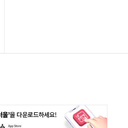
평생학습포털
청년포털
대기환경정보
에코마일리지
A