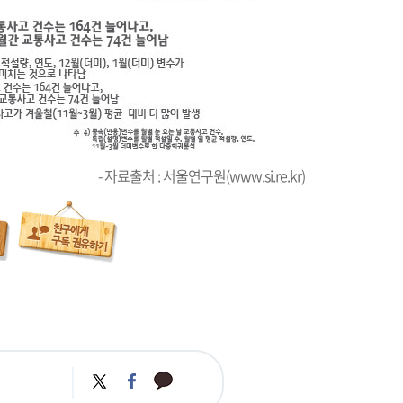
- 자료출처 : 서울연구원(
www.si.re.kr
)
카
트
페
카
위
이