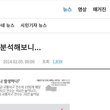
주
뉴스
영상
매거진
요
서
비
스
바
네 뉴스
시민기자 뉴스
로
가
기"
분석해보니...
일
2014.02.05. 00:00
조회
1,839