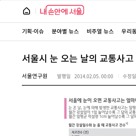
본
페
문
이
뉴
바
지
스
로
상
룸
가
단
뉴
기
으
스
로
기획·이슈
분야별 뉴스
비주얼 뉴스
우리동
주
이
요
동
서
비
스
서울시 눈 오는 날의 교통사고 
바
로
가
기
서울연구원
발행일
2014.02.05. 00:00
수정