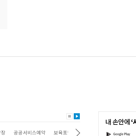
내
손
안
에
'서
광장
공공서비스예약
보육포털
일자리포털
문화포털
G