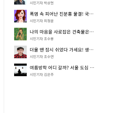
시민기자 박상현
폭염 속 피어난 진분홍 물결! 국립중앙박물관 배롱나무 명소
시민기자 최정윤
나의 마음을 사로잡은 건축물은? '서울시 건축상' 수상작 공개!
시민기자 조수봉
더울 땐 잠시 쉬었다 가세요! 생수 냉장고부터 해피소·무더위쉼터까지
시민기자 조수연
여름방학 어디 갈까? 서울 도심 무료 실내 여행 코스 추천
시민기자 김은주