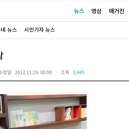
주
뉴스
영상
매거진
요
서
비
스
바
네 뉴스
시민기자 뉴스
로
가
기"
람
수정일
2012.11.19. 00:00
조회
3,445