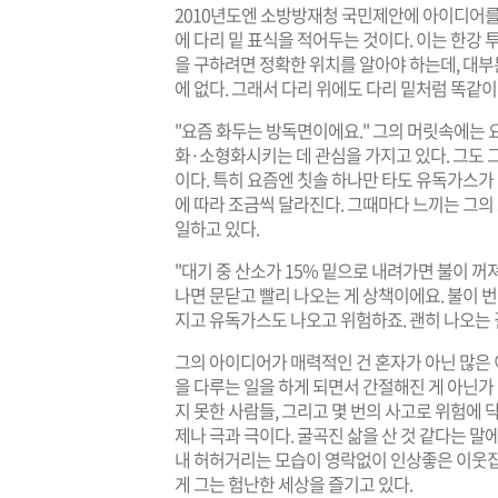
2010년도엔 소방방재청 국민제안에 아이디어를
에 다리 밑 표식을 적어두는 것이다. 이는 한강 
을 구하려면 정확한 위치를 알아야 하는데, 대
에 없다. 그래서 다리 위에도 다리 밑처럼 똑같이
"요즘 화두는 방독면이에요." 그의 머릿속에는 
화·소형화시키는 데 관심을 가지고 있다. 그도 
이다. 특히 요즘엔 칫솔 하나만 타도 유독가스가
에 따라 조금씩 달라진다. 그때마다 느끼는 그
일하고 있다.
"대기 중 산소가 15% 밑으로 내려가면 불이 꺼
나면 문닫고 빨리 나오는 게 상책이에요. 불이 번
지고 유독가스도 나오고 위험하죠. 괜히 나오는 길
그의 아이디어가 매력적인 건 혼자가 아닌 많은 
을 다루는 일을 하게 되면서 간절해진 게 아닌가 
지 못한 사람들, 그리고 몇 번의 사고로 위험에 
제나 극과 극이다. 굴곡진 삶을 산 것 같다는 말에
내 허허거리는 모습이 영락없이 인상좋은 이웃집
게 그는 험난한 세상을 즐기고 있다.