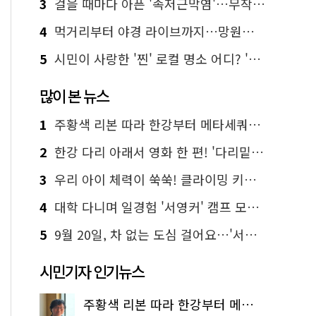
3
걸을 때마다 아픈 '족저근막염'…무작정 참지 말고 '이것' 해보세요!
4
먹거리부터 야경 라이브까지…망원한강공원 알짜 코스
5
시민이 사랑한 '찐' 로컬 명소 어디? '서울에디션25' 추천 코스
많이 본 뉴스
1
주황색 리본 따라 한강부터 메타세쿼이아 숲길까지…서울둘레길 15코스
2
한강 다리 아래서 영화 한 편! '다리밑 영화관' 무료 상영
3
우리 아이 체력이 쑥쑥! 클라이밍 키즈카페·어린이 체력장
4
대학 다니며 일경험 '서영커' 캠프 모집…전액 무료
5
9월 20일, 차 없는 도심 걸어요…'서울 걷자 페스티벌' 선착순 5천명
시민기자 인기뉴스
주황색 리본 따라 한강부터 메타세쿼이아 숲길까지…서울둘레길 15코스