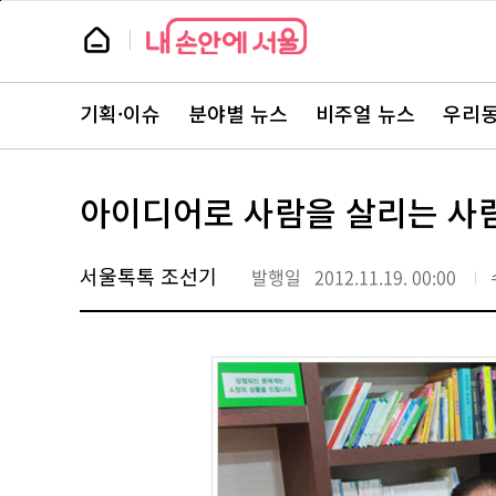
본
페
문
이
뉴
바
지
스
로
상
룸
가
단
뉴
기
으
스
로
기획·이슈
분야별 뉴스
비주얼 뉴스
우리동
주
이
요
동
서
비
스
아이디어로 사람을 살리는 사
바
로
가
기
서울톡톡 조선기
발행일
2012.11.19. 00:00