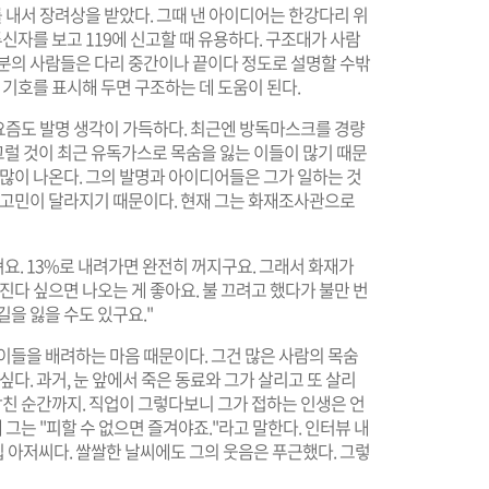
 내서 장려상을 받았다. 그때 낸 아이디어는 한강다리 위
투신자를 보고 119에 신고할 때 유용하다. 구조대가 사람
부분의 사람들은 다리 중간이나 끝이다 정도로 설명할 수밖
 기호를 표시해 두면 구조하는 데 도움이 된다.
요즘도 발명 생각이 가득하다. 최근엔 방독마스크를 경량
그럴 것이 최근 유독가스로 목숨을 잃는 이들이 많기 때문
 많이 나온다. 그의 발명과 아이디어들은 그가 일하는 것
의 고민이 달라지기 때문이다. 현재 그는 화재조사관으로
져요. 13%로 내려가면 완전히 꺼지구요. 그래서 화재가
진다 싶으면 나오는 게 좋아요. 불 끄려고 했다가 불만 번
을 잃을 수도 있구요."
이들을 배려하는 마음 때문이다. 그건 많은 사람의 목숨
싶다. 과거, 눈 앞에서 죽은 동료와 그가 살리고 또 살리
닥친 순간까지. 직업이 그렇다보니 그가 접하는 인생은 언
 그는 "피할 수 없으면 즐겨야죠."라고 말한다. 인터뷰 내
 아저씨다. 쌀쌀한 날씨에도 그의 웃음은 푸근했다. 그렇