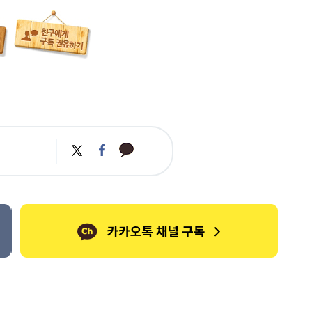
카
트
페
카
위
이
오
터
스
톡
북