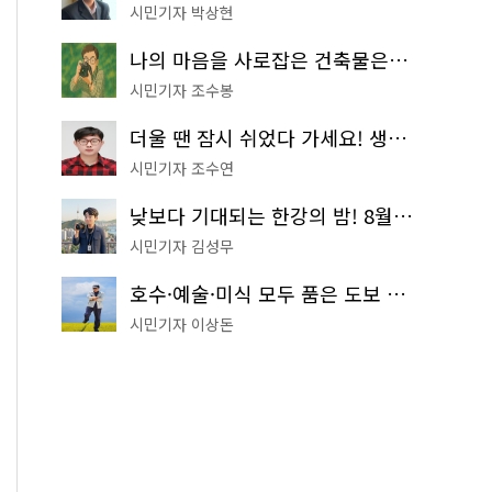
시민기자 박상현
나의 마음을 사로잡은 건축물은? '서울시 건축상' 수상작 공개!
시민기자 조수봉
더울 땐 잠시 쉬었다 가세요! 생수 냉장고부터 해피소·무더위쉼터까지
시민기자 조수연
낮보다 기대되는 한강의 밤! 8월 한정 무료 '한강 밤핑' 예약은?
시민기자 김성무
호수·예술·미식 모두 품은 도보 코스! 서울식물원~LG아트센터~마곡테라스거리
시민기자 이상돈