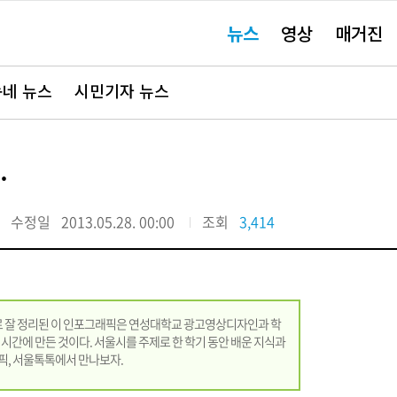
주
뉴스
영상
매거진
요
서
비
스
바
네 뉴스
시민기자 뉴스
로
가
기"
.
수정일
2013.05.28. 00:00
조회
3,414
로 잘 정리된 이 인포그래픽은 연성대학교 광고영상디자인과 학
 시간에 만든 것이다. 서울시를 주제로 한 학기 동안 배운 지식과
픽, 서울톡톡에서 만나보자.