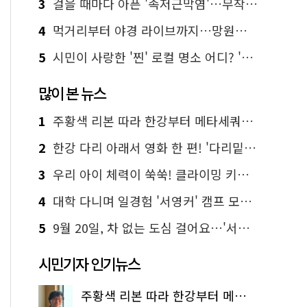
3
걸을 때마다 아픈 '족저근막염'…무작정 참지 말고 '이것' 해보세요!
4
먹거리부터 야경 라이브까지…망원한강공원 알짜 코스
5
시민이 사랑한 '찐' 로컬 명소 어디? '서울에디션25' 추천 코스
많이 본 뉴스
1
주황색 리본 따라 한강부터 메타세쿼이아 숲길까지…서울둘레길 15코스
2
한강 다리 아래서 영화 한 편! '다리밑 영화관' 무료 상영
3
우리 아이 체력이 쑥쑥! 클라이밍 키즈카페·어린이 체력장
4
대학 다니며 일경험 '서영커' 캠프 모집…전액 무료
5
9월 20일, 차 없는 도심 걸어요…'서울 걷자 페스티벌' 선착순 5천명
시민기자 인기뉴스
주황색 리본 따라 한강부터 메타세쿼이아 숲길까지…서울둘레길 15코스