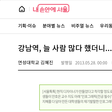
본
페
문
이
뉴
바
지
스
로
상
룸
가
단
뉴
기
으
스
로
기획·이슈
분야별 뉴스
비주얼 뉴스
우리동
주
이
요
동
서
비
스
강남역, 늘 사람 많다 했더니...
바
로
가
기
연성대학교 김혜진
발행일
2013.05.28. 00:00
[서울톡톡] 현직 디자이너가 만들었다고 착각할 정도
생들이 안호은 교수 지도 아래 '인포그래픽(전공 필수)'
지혜를 다 담아 만든 대학생들의 재기발랄한 인포그래