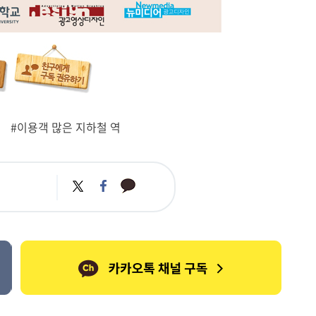
#이용객 많은 지하철 역
카
트
페
카
위
이
오
터
스
톡
북