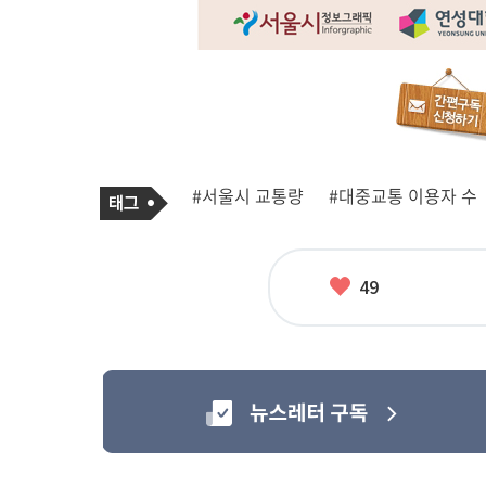
기
태
#서울시 교통량
#대중교통 이용자 수
사
그
관
련
태
그
좋
49
아
요