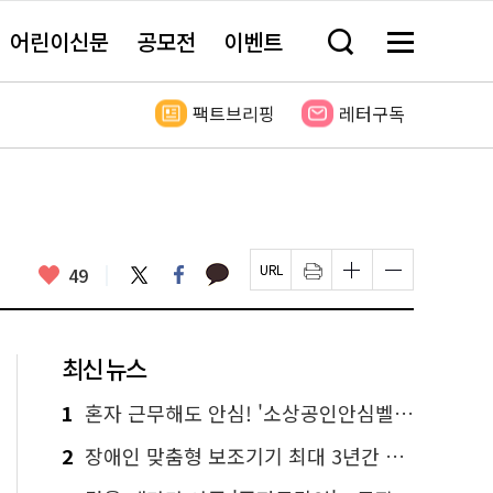
어린이신문
공모전
이벤트
검
메
색
뉴
창
전
열
체
팩트브리핑
레터구독
기
보
기
카
좋
트
페
49
페
인
글
글
카
위
이
아
이
쇄
자
자
오
터
스
요
지
하
크
크
톡
북
U
기
기
기
R
새
크
작
L
창
게
게
최신 뉴스
복
열
변
변
사
림
경
경
하
하
1
혼자 근무해도 안심! '소상공인안심벨' 신청하세요
기
기
2
장애인 맞춤형 보조기기 최대 3년간 무상 대여…삶의 질 높인다