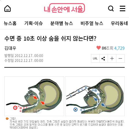
본
페
내
문
이
내
손
검
메
바
지
손
안
색
뉴
로
상
안
주
에
창
전
가
단
에
뉴스홈
기획·이슈
분야별 뉴스
비주얼 뉴스
우리동네
요
서
열
체
기
으
서
서
울
기
보
로
울
비
기
이
-
수면 중 10초 이상 숨을 쉬지 않는다면?
스
동
서
바
울
좋
김대우
86
조회
4,729
로
시
아
가
대
발행일
2012.12.17. 00:00
요
기
페
S
글
글
표
수정일
2012.12.17. 00:00
이
N
자
자
소
지
S
크
크
통
U
공
기
기
포
R
유
크
작
털
L
하
게
게
복
기
변
변
사
경
경
하
하
기
기