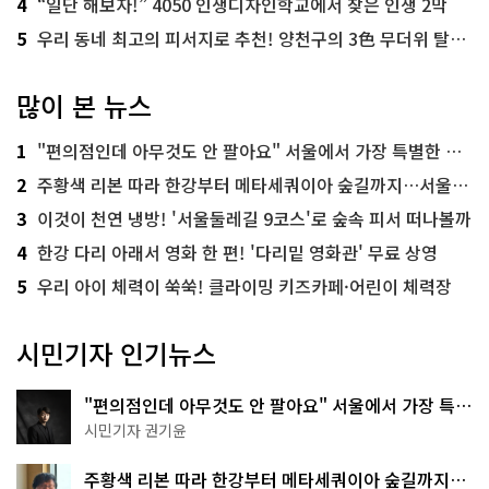
4
“일단 해보자!” 4050 인생디자인학교에서 찾은 인생 2막
5
우리 동네 최고의 피서지로 추천! 양천구의 3色 무더위 탈출 명소
많이 본 뉴스
1
"편의점인데 아무것도 안 팔아요" 서울에서 가장 특별한 편의점의 정체
2
주황색 리본 따라 한강부터 메타세쿼이아 숲길까지…서울둘레길 15코스
3
이것이 천연 냉방! '서울둘레길 9코스'로 숲속 피서 떠나볼까
4
한강 다리 아래서 영화 한 편! '다리밑 영화관' 무료 상영
5
우리 아이 체력이 쑥쑥! 클라이밍 키즈카페·어린이 체력장
시민기자 인기뉴스
"편의점인데 아무것도 안 팔아요" 서울에서 가장 특별
한 편의점의 정체
시민기자 권기윤
주황색 리본 따라 한강부터 메타세쿼이아 숲길까지…