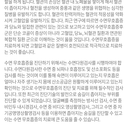
할을 하게 됩니다. 혈관의 손상은 혈관 내 노폐물을 쌓이게 해서 혈관
이 좁아지거나 혈전을 생성하여 중풍과 같은 생명을 위협하는 심각한
질병을 유발하기도 합니다. 혈관의 탄력저하는 혈관의 적응성을 약화
시켜 고혈압을 유발하기도 합니다. 최근 연구에 따르면 수면무호흡증
과 당뇨와 밀접한 관련이 있는 것으로 보고하고 있어 수면무호흡증후
군은 단순 코골이 증상이 아니라 고혈압, 당뇨, 뇌혈관 질환과 연관된
복합적 질환 군으로 이해하는 것이 옳을 것입니다. 수면무호흡증을
치료하게 되면 고혈압과 같은 질병이 호전되므로 적극적으로 치료하
는 것이 좋습니다.
수면 무호흡증을 진단하기 위해서는 수면다원검사를 시행하여야 합
니다. 수면다원검사란 수면 중 뇌파나 호흡정도 및 산소포화도 등을
검사를 하는 것이며 이를 통해 숙면이 이루어지고 있는지 무호흡은
얼마나 자주 생기는지 몸에 산소공급은 원활하게 이루어지고 있는지
확인하는 것으로 수면무호흡증의 진단 및 치료를 위해 필수적인 검사
입니다. 또한 최근의 진단기술의 발전으로 숨길이 좁아지는 부위를
진단할 수 있게 되었습니다. 얼굴뼈를 측정하는 방사선 검사, 수면 중
비인두 내시경검사, 수면 중 비디오 영상촬영검사, 그리고 수면 중 자
기공명영상촬영검사 등을 이용하면 좁아지는 숨길을 진단할 수 있고
이는 수면 무호흡증의 치료에 큰 도움을 줄 수 있습니다.