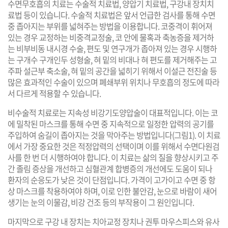
수면무호흡의 치료는 수술적 치료법, 양압기 치료법, 구강내 장치치
료법 등이 있습니다. 수술적 치료법은 앞서 언급한 검사를 통해 수면
중 좁아지는 부위를 넓혀주는 방법을 이용합니다. 코중격이 휘어져
있는 경우 교정하는 비중격교정술, 코 안에 물혹과 축농증을 제거하
는 비부비동 내시경 수술, 편도 및 연구개가 좁아져 있는 경우 시행하
는 구개수 구개인두 성형술, 혀 밑의 비대나 혀 편도를 제거해주는 고
주파 설근부 축소술, 혀 밑의 공간을 넓히기 위해서 이설근 전진술 등
많은 효과적인 수술이 있으며 폐쇄부위 위치나 무호흡의 정도에 따라
서 다르게 적용할 수 있습니다.
비수술적 치료로는 지속성 비강기도양압술이 대표적입니다. 이는 코
에 밀착된 마스크를 통해 수면 중 지속적으로 일정한 압력의 공기를
주입하여 숨길이 좁아지는 것을 막아주는 방법입니다(그림1). 이 치료
에서 가장 중요한 것은 적정압력의 선택이며 이를 위해서 수면다원검
사를 한 번 더 시행하여야 합니다. 이 치료는 삶의 질을 향상시키고 주
간 졸림 증상을 개선하고 심혈관계 합병증의 개선에도 도움이 되나
환자의 순응도가 낮은 것이 단점입니다. 가격이 고가이고 수면 중 항
상 마스크를 착용하여야 하며, 이로 인한 불안감, 눈으로 바람이 새어
생기는 눈의 이물감, 비강 건조 등의 부작용이 그 원인입니다.
마지막으로 구강 내 장치는 치아교정 장치나 권투 마우스피스와 유사