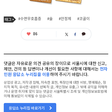
기
태
#수면무호흡증
#술
#안정제
#코골이
사
그
관
련
태
좋
86
카
트
페
그
아
카
위
이
요
오
터
스
톡
북
댓글은 자유로운 의견 공유의 장이므로 서울시에 대한 신고,
제안, 건의 등 답변이나 개선이 필요한 사항에 대해서는
전자
민원 응답소 누리집을 이용
하여 주시기 바랍니다.
상업성 광고, 저작권 침해, 저속한 표현, 특정인에 대한 비방, 명예훼손, 정
치적 목적, 유사한 내용의 반복적 글, 개인정보 유출,그 밖에 공익을 저해하
거나 운영 취지에 맞지 않는 댓글은 서울특별시 조례 및 개인정보보호법에
의해 통보없이 삭제될 수 있습니다.
응답소 누리집 바로가기