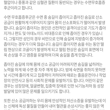
혈압이나 중풍과 같은 심혈관 질환이 동반되는 경우는 수면무호흡증
후군이라고 합니다.
수면 무호흡증후군은 수면 중 숨길이 좁아지고 좁아진 숨길로 산소
공급이 원활하게 이루어지지 않아 몸의 산소포화도가 떨어져서 발생
합니다. 숨길이 좁아지는 원인은 선천적인 골격이상으로 기도가 좁아
지거나 편도 및 아데노이드 비대증으로 인해 좁아진 경우가 있습니
다. 그렇지만 성인의 경우 비만으로 인해 숨길에 지방층이 증가하여
좁아지는 경우가 더욱 많습니다. 숨길이 좁아지면 숨을 쉬는 동안 떨
림 현상으로 코골이가 발생하게 되고 떨림 현상은 숨길의 표면에 더
욱 손상을 주고 염증을 유발하여 더욱 숨길을 좁게 만듭니다.
좁아진 숨길에 의해 몸에 산소 공급이 어려워지면 숨길을 넓히려는
노력을 하게 돼 수면 중 자주 깨게 됩니다. 밤에 숙면을 취하지 못하면
낮 시간에 졸리게 되고 집중력이 저하되며 때로는 졸음운전이나 작업
장의 안전사고 등의 사회적 문제를 유발하기도 합니다. 어린이 같은
경우는 성장장애, 얼굴변형, 집중력 장애로 인한 뇌기능저하 등 성장
발달에 있어 많은 문제를 일으키기도 합니다.
또한 산소 공급저하는 우리 몸에 만성적인 저산소증을 유발하는데 이
는 신체에 독성 물질을 만들어 내어 혈관을 손상시키는 좋지 않은 역