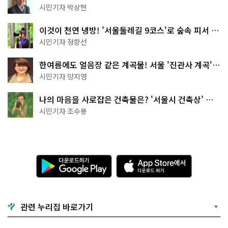
서울둘레길 15코스
시민기자 박상현
이것이 천연 냉방! '서울둘레길 9코스'로 숲속 피서 떠
나볼까
시민기자 정향선
한여름에도 얼음장 같은 계곡물! 서울 '진관사 계곡'이
천국이네~
시민기자 양지영
나의 마음을 사로잡은 건축물은? '서울시 건축상' 수
상작 공개!
시민기자 조수봉
다
A
운
p
로
p
드
S
하
t
기
o
관련 누리집 바로가기
G
r
o
e
o
에