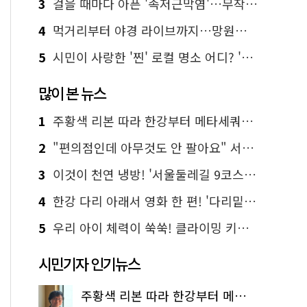
3
걸을 때마다 아픈 '족저근막염'…무작정 참지 말고 '이것' 해보세요!
4
먹거리부터 야경 라이브까지…망원한강공원 알짜 코스
5
시민이 사랑한 '찐' 로컬 명소 어디? '서울에디션25' 추천 코스
많이 본 뉴스
1
주황색 리본 따라 한강부터 메타세쿼이아 숲길까지…서울둘레길 15코스
2
"편의점인데 아무것도 안 팔아요" 서울에서 가장 특별한 편의점의 정체
3
이것이 천연 냉방! '서울둘레길 9코스'로 숲속 피서 떠나볼까
4
한강 다리 아래서 영화 한 편! '다리밑 영화관' 무료 상영
5
우리 아이 체력이 쑥쑥! 클라이밍 키즈카페·어린이 체력장
시민기자 인기뉴스
주황색 리본 따라 한강부터 메타세쿼이아 숲길까지…서울둘레길 15코스