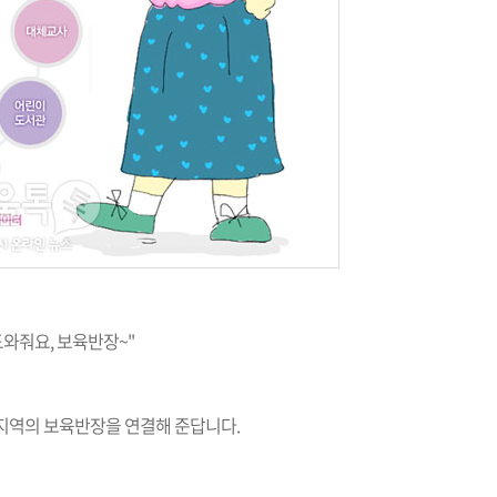
도와줘요, 보육반장~"
리 지역의 보육반장을 연결해 준답니다.