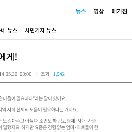
주
뉴스
영상
매거진
요
서
비
스
바
네 뉴스
시민기자 뉴스
로
가
기"
에게!
14.05.30. 00:00
조회
1,942
온 마을이 필요하다"라는 말이 있어요.
지역 사회 전체의 도움이 필요하다는 거지요.
도 갈아주고 아플 때 조언도 하구요, 형제·자매·사촌
 덜했지요. 하지만 요즘은 경험 없는 엄마·아빠들이 한