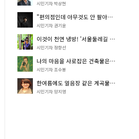
시민기자 박상현
"편의점인데 아무것도 안 팔아요" 서울에서 가장 특별한 편의점의 정체
시민기자 권기윤
이것이 천연 냉방! '서울둘레길 9코스'로 숲속 피서 떠나볼까
시민기자 정향선
나의 마음을 사로잡은 건축물은? '서울시 건축상' 수상작 공개!
시민기자 조수봉
한여름에도 얼음장 같은 계곡물! 서울 '진관사 계곡'이 천국이네~
시민기자 양지영