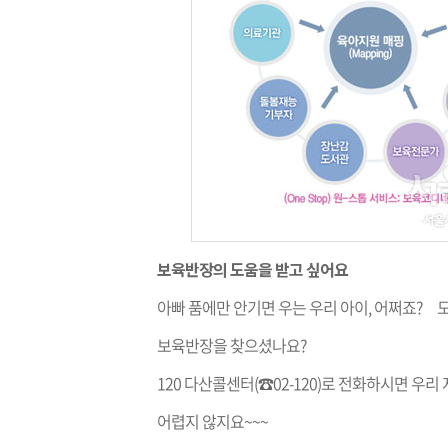
보육반장의 도움을 받고 싶어요
아빠 품에만 안기면 우는 우리 아이, 어쩌죠? 
보육반장을 찾으셨나요?
120 다산콜센터(☎02-120)로 전화하시면 우
어렵지 않지요~~~