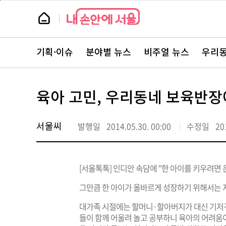
본
페
문
이
뉴
바
지
스
로
상
룸
가
단
뉴
기
으
스
로
기획·이슈
분야별 뉴스
비주얼 뉴스
우리동
주
이
요
동
서
비
스
육아 고민, 우리동네 보육반장
바
로
가
기
서울씨
발행일
2014.05.30. 00:00
수정일
20
[서울톡톡] 인디안 속담에 "한 아이를 키우려면 
그만큼 한 아이가 올바르게 성장하기 위해서는 
대가족 시절에는 할머니·할아버지가 대신 기저귀
들이 함께 어울려 놀고 공부하니 육아의 어려움이