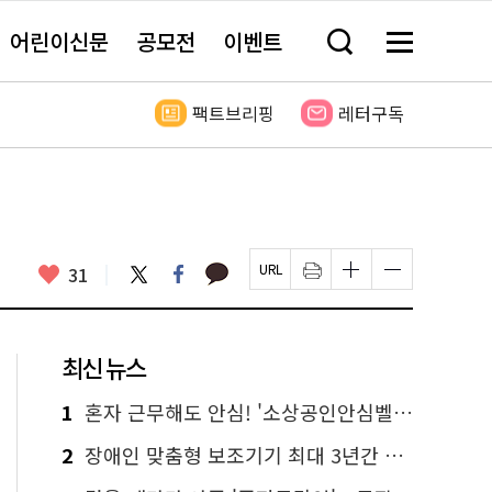
어린이신문
공모전
이벤트
검
메
색
뉴
창
전
열
체
팩트브리핑
레터구독
기
보
기
카
좋
트
페
31
페
인
글
글
카
위
이
아
이
쇄
자
자
오
터
스
요
지
하
크
크
톡
북
U
기
기
기
R
새
크
작
L
창
게
게
최신 뉴스
복
열
변
변
사
림
경
경
하
하
1
혼자 근무해도 안심! '소상공인안심벨' 신청하세요
기
기
2
장애인 맞춤형 보조기기 최대 3년간 무상 대여…삶의 질 높인다