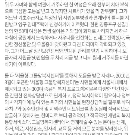
뒤 두 자녀와 함께 여관에 거주하던 한 여성은 오래 전부터 치아 부식
으로 극심한 고통을 받고 있었지만 치료비가 있을 리 만무했다. 그가
어느날 기초수급자로 책정된 뒤 시립동부병원과 연계되어 틀니를 지
원받고 영구 임대주택에 신청하기에 이르렀다. 한편 영등포구 신길1
동의 한 50대 여성은 평생 살아온 기와집이 화재로 사라지면서 하루
아침에 공원에서 노숙하거나 사우나를 전전하는 신세로 전락했다. 극
심한 정신불안 및 우울증이 찾아왔고 다친 다리마저 악화되고 있었
다. 그가 어느날 정신보건센터와 연계된 관리를 받기 시작하더니 보
금자리 지원금 50만원을 두 차례 지급 받고 나서 월세 거주지를 마련
하기에 이르렀다.
둘 다 '서울형 그물망복지센터'를 통해서 도움을 받은 사례다. 2010년
3월에 오픈한 '서울형 그물망복지센터'는 시민들에게 서울시내에서
제공되고 있는 300여 종류의 복지 프로그램은 물론 다양한 민간자원
을 간편한 전화상담만으로 연계하고, 정작 복지혜택이 필요하나 정보
의 사각지대에 놓여 있는 위기의 시민들을 현장상담가를 필두로 하여
자치구와 동주민센터 및 지역주민 네트워크를 총 동원해 적극적으로
발굴하고 찾아가는, 한마디로 보다 공격적이고 적극적인 개념의 복지
통합서비스다. 그물망복지센터에서 연계해줄 수 있는 분야는 생계,
주거, 의료, 시설입소, 일자리, 교육 등 거의 모든 분야를 망라한다. 위