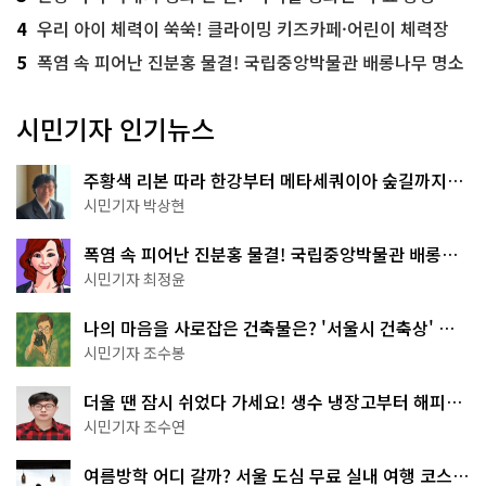
4
우리 아이 체력이 쑥쑥! 클라이밍 키즈카페·어린이 체력장
5
폭염 속 피어난 진분홍 물결! 국립중앙박물관 배롱나무 명소
시민기자 인기뉴스
주황색 리본 따라 한강부터 메타세쿼이아 숲길까지…
서울둘레길 15코스
시민기자 박상현
폭염 속 피어난 진분홍 물결! 국립중앙박물관 배롱나
무 명소
시민기자 최정윤
나의 마음을 사로잡은 건축물은? '서울시 건축상' 수
상작 공개!
시민기자 조수봉
더울 땐 잠시 쉬었다 가세요! 생수 냉장고부터 해피소
·무더위쉼터까지
시민기자 조수연
여름방학 어디 갈까? 서울 도심 무료 실내 여행 코스