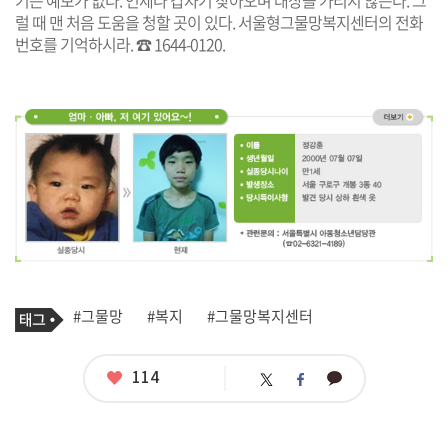
기는 예보가 없다. 언제나 갑자기 찾아오며 대상을 가리지 않는다. 그
럴 때 맨 처음 도움을 청할 곳이 있다. 서울형그물망복지센터의 전화
번호를 기억하시라. ☎ 1644-0120.
기
태
#그물망
#복지
#그물망복지센터
사
그
관
련
태
좋
114
카
트
페
그
아
카
위
이
요
오
터
스
톡
북