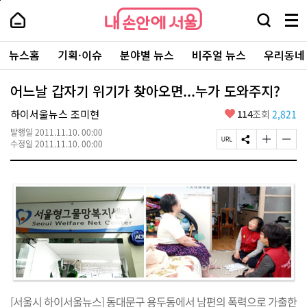
본
페
내
문
이
내
손
검
메
바
지
손
안
색
뉴
로
상
안
주
에
창
전
가
단
에
뉴스홈
기획·이슈
분야별 뉴스
비주얼 뉴스
우리동네
요
서
열
체
기
으
서
서
울
기
보
로
울
비
기
이
-
어느날 갑자기 위기가 찾아오면...누가 도와주지?
스
동
서
바
울
좋
하이서울뉴스 조미현
114
조회
2,821
로
시
아
가
대
발행일
2011.11.10. 00:00
요
기
페
S
글
글
표
수정일
2011.11.10. 00:00
이
N
자
자
소
지
S
크
크
통
U
공
기
기
포
R
유
크
작
털
L
하
게
게
복
기
변
변
사
경
경
하
하
기
기
[서울시 하이서울뉴스] 동대문구 용두동에서 남편의 폭력으로 가출한