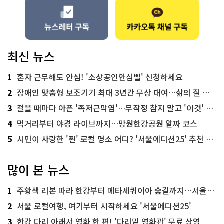
최신 뉴스
1
혼자 근무해도 안심! '소상공인안심벨' 신청하세요
2
장애인 맞춤형 보조기기 최대 3년간 무상 대여…삶의 질 높인다
3
걸을 때마다 아픈 '족저근막염'…무작정 참지 말고 '이것' 해보세요!
4
먹거리부터 야경 라이브까지…망원한강공원 알짜 코스
5
시민이 사랑한 '찐' 로컬 명소 어디? '서울에디션25' 추천 코스
많이 본 뉴스
1
주황색 리본 따라 한강부터 메타세쿼이아 숲길까지…서울둘레길 15코스
2
서울 로컬여행, 여기부터 시작하세요 '서울에디션25'
3
한강 다리 아래서 영화 한 편! '다리밑 영화관' 무료 상영