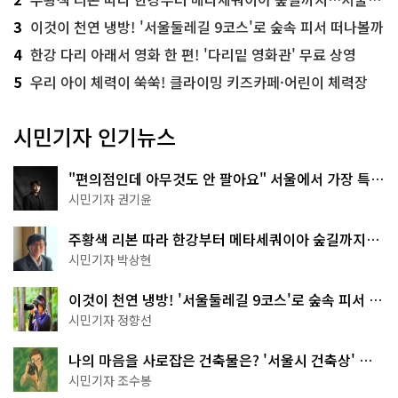
3
이것이 천연 냉방! '서울둘레길 9코스'로 숲속 피서 떠나볼까
4
한강 다리 아래서 영화 한 편! '다리밑 영화관' 무료 상영
5
우리 아이 체력이 쑥쑥! 클라이밍 키즈카페·어린이 체력장
시민기자 인기뉴스
"편의점인데 아무것도 안 팔아요" 서울에서 가장 특별
한 편의점의 정체
시민기자 권기윤
주황색 리본 따라 한강부터 메타세쿼이아 숲길까지…
서울둘레길 15코스
시민기자 박상현
이것이 천연 냉방! '서울둘레길 9코스'로 숲속 피서 떠
나볼까
시민기자 정향선
나의 마음을 사로잡은 건축물은? '서울시 건축상' 수
상작 공개!
시민기자 조수봉