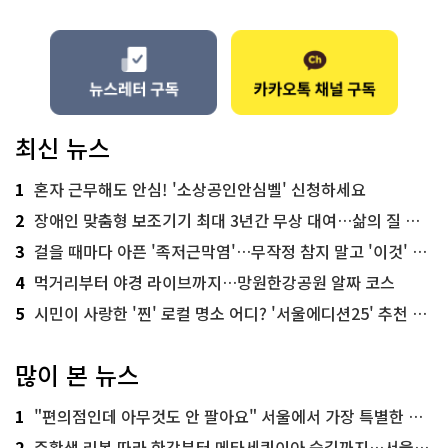
최신 뉴스
1
혼자 근무해도 안심! '소상공인안심벨' 신청하세요
2
장애인 맞춤형 보조기기 최대 3년간 무상 대여…삶의 질 높인다
3
걸을 때마다 아픈 '족저근막염'…무작정 참지 말고 '이것' 해보세요!
4
먹거리부터 야경 라이브까지…망원한강공원 알짜 코스
5
시민이 사랑한 '찐' 로컬 명소 어디? '서울에디션25' 추천 코스
많이 본 뉴스
1
"편의점인데 아무것도 안 팔아요" 서울에서 가장 특별한 편의점의 정체
2
주황색 리본 따라 한강부터 메타세쿼이아 숲길까지…서울둘레길 15코스