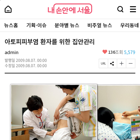
본
페
내
문
이
내
손
검
메
바
지
손
안
색
뉴
로
상
안
주
에
창
전
가
단
에
뉴스홈
기획·이슈
분야별 뉴스
비주얼 뉴스
우리동네
요
서
열
체
기
으
서
서
울
기
보
로
울
비
기
이
-
아토피피부염 환자를 위한 집안관리
스
동
서
바
울
좋
admin
136
조회
5,579
로
시
아
가
대
발행일
2009.08.07. 00:00
요
기
페
S
글
글
표
수정일
2009.08.07. 00:00
이
N
자
자
소
지
S
크
크
통
U
공
기
기
포
R
유
크
작
털
L
하
게
게
복
기
변
변
사
경
경
하
하
기
기