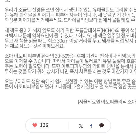
우리가 조금만 신경을 쓰면 집에서 생길 수 있는 유해물질도 관리할 수 있
는 유해 화학물질 찌꺼기는 피부에 자극이 됩니다. 새 옷을 입기 전에 1,
학성분 찌꺼기를 제거해주세요. 드라이클리닝보다 집에서 물빨래 할 수 
새 책도 종이가 썩지 않도록 하기 위한 포름알데히드(HCHO)와 종이 색
표백제 때문에 악화요인이 될 수 있다고 하네요. 새 책은 일주일 정도 바
두고 새 책을 읽을 때는 최소 30cm 이상 거리를 두고 냄새를 직접 맡지
둔 채로 잠드는 것은 피해보세요.
소아 아토피 피부염 환자의 30~50%는 후에 기관지 천식이나 비염 등
으로 이어질 수 있습니다. 따라서 아이들이 알레르기 유발 물질에 호흡
주는 노력이 필요합니다. 또한 아토피피부염의 악화로 병변을 통해서 
투하는 것을 막기 위해 상처가 나면 즉시 치료를 하는 것도 마찬가지 이
오늘부터라도 생활 속에서 쉽게 실천할 수 있는 이런 방법들을 좋은 
들이 아토피피부염도 덜하고 나중에 호흡기 질환도 덜 오도록 집안 곳곳
(서울의료원 아토피클리닉 소
좋
136
카
트
페
아
카
위
이
요
오