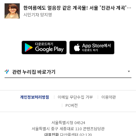
한여름에도 얼음장 같은 계곡물! 서울 '진관사 계곡'이
천국이네~
시민기자 양지영
다
A
운
p
로
p
드
S
하
t
기
o
관련 누리집 바로가기
G
r
o
e
o
에
g
서
l
다
개인정보처리방침
이메일 무단수집 거부
이용약관
e
운
P
로
PC버전
l
드
a
하
y
기
서울특별시청 04524
서울특별시 중구 세종대로 110 콘텐츠담당관
대표전화
다산콜센터
02-120