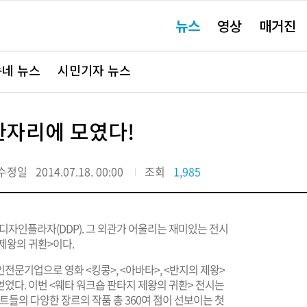
주
뉴스
영상
매거진
요
서
비
스
바
네 뉴스
시민기자 뉴스
로
가
기"
한자리에 모였다!
수정일
2014.07.18. 00:00
조회
1,985
디자인플라자(DDP). 그 외관가 어울리는 재미있는 전시
 제왕의 귀환>이다.
전문기업으로 영화 <킹콩>, <아바타>, <반지의 제왕>
었다. 이번 <웨타 워크숍 판타지 제왕의 귀환> 전시는
트들의 다양한 장르의 작품 총 360여 점이 선보이는 첫