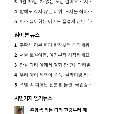
3
9월 20일, 차 없는 도심 걸어요…'서울 걷자 페스티벌' 선착순 5천명
4
밤에도 식지 않는 더위, 도시를 식히는 시원한 해법은?
5
채소 싫어하는 아이도 즐겁게 냠냠! '찾아가는 서울시 식생활 교육' 현장
많이 본 뉴스
1
주황색 리본 따라 한강부터 메타세쿼이아 숲길까지…서울둘레길 15코스
2
서울 로컬여행, 여기부터 시작하세요 '서울에디션25'
3
한강 다리 아래서 영화 한 편! '다리밑 영화관' 무료 상영
4
우리 아이 체력이 쑥쑥! 클라이밍 키즈카페·어린이 체력장
5
폭염 속 피어난 진분홍 물결! 국립중앙박물관 배롱나무 명소
시민기자 인기뉴스
주황색 리본 따라 한강부터 메타세쿼이아 숲길까지…서울둘레길 15코스