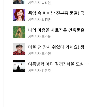
시민기자 박상현
폭염 속 피어난 진분홍 물결! 국립중앙박물관 배롱나무 명소
시민기자 최정윤
나의 마음을 사로잡은 건축물은? '서울시 건축상' 수상작 공개!
시민기자 조수봉
더울 땐 잠시 쉬었다 가세요! 생수 냉장고부터 해피소·무더위쉼터까지
시민기자 조수연
여름방학 어디 갈까? 서울 도심 무료 실내 여행 코스 추천
시민기자 김은주