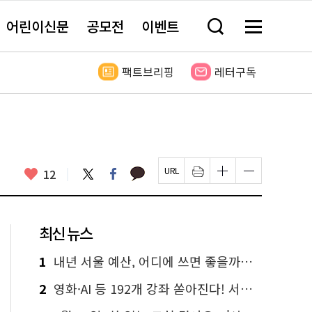
어린이신문
공모전
이벤트
검
메
색
뉴
창
전
열
체
팩트브리핑
레터구독
기
보
기
카
좋
트
페
12
페
인
글
글
카
위
이
아
이
쇄
자
자
오
터
스
요
지
하
크
크
톡
북
U
기
기
기
R
새
크
작
L
창
게
게
최신 뉴스
복
열
변
변
사
림
경
경
하
하
1
내년 서울 예산, 어디에 쓰면 좋을까요? 온라인 투표
기
기
2
영화·AI 등 192개 강좌 쏟아진다! 서울시민대학 선착순 신청