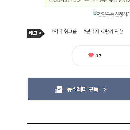
기
태
#웨타 워크숍
#판타지 제왕의 귀한
사
그
관
련
태
그
좋
12
아
요