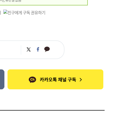
카
트
페
카
위
이
오
터
스
톡
북