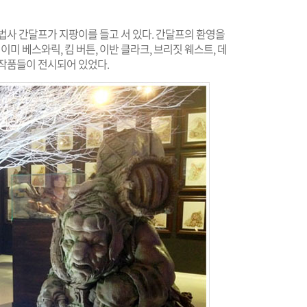
법사 간달프가 지팡이를 들고 서 있다. 간달프의 환영을
미 베스와릭, 킴 버튼, 이반 클라크, 브리짓 웨스트, 데
 작품들이 전시되어 있었다.