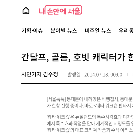
본
페
문
이
뉴
바
지
스
로
상
룸
가
단
뉴
기
으
스
로
기획·이슈
분야별 뉴스
비주얼 뉴스
우리동
주
이
요
동
서
비
스
간달프, 골롬, 호빗 캐릭터가 
바
로
가
기
시민기자 김수정
발행일
2014.07.18. 00:00
[서울톡톡] 동대문에 내려앉은 비행접시, 동대문
가 한창 진행 중이다. 바로 <웨타 워크숍 판타지
'웨타 워크숍'은 뉴질랜드의 특수시각효과 디자인
에서 특수효과 작업을 맡아 세계적인 지명도를 얻
'웨타 워크숍'의 대표 크리쳐 작품과 수석 아티스