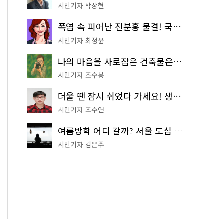
시민기자 박상현
폭염 속 피어난 진분홍 물결! 국립중앙박물관 배롱나무 명소
시민기자 최정윤
나의 마음을 사로잡은 건축물은? '서울시 건축상' 수상작 공개!
시민기자 조수봉
더울 땐 잠시 쉬었다 가세요! 생수 냉장고부터 해피소·무더위쉼터까지
시민기자 조수연
여름방학 어디 갈까? 서울 도심 무료 실내 여행 코스 추천
시민기자 김은주