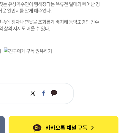
 짓는 유상곡수연이 행해졌다는 옥류천 일대의 빼어난 경
거운 일인지를 알게 해주었다.
 속에 정자나 연못을 조화롭게 배치해 동양조경의 진수
 삶의 자세도 배울 수 있다.
카
트
페
카
위
이
오
터
스
톡
북