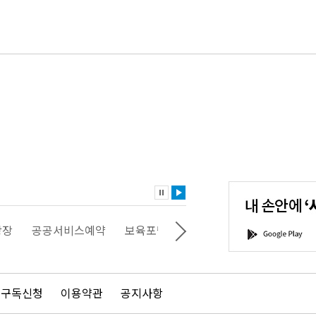
내
손
안
에
'서
광장
공공서비스예약
보육포털
일자리포털
문화포털
G
울'을
o
다
o
운
g
로
l
드
e
 구독신청
이용약관
공지사항
하
P
세
l
요!