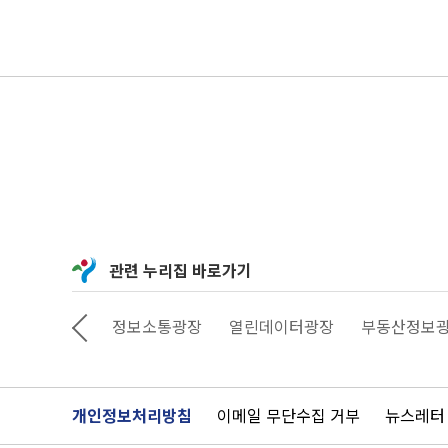
관련 누리집 바로가기
상상대로 서울
정보소통광장
열린데이터광장
부동산정보
개인정보처리방침
이메일 무단수집 거부
뉴스레터