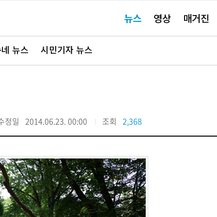
주
뉴스
영상
매거진
요
서
비
스
바
네 뉴스
시민기자 뉴스
로
가
기"
수정일
2014.06.23. 00:00
조회
2,368