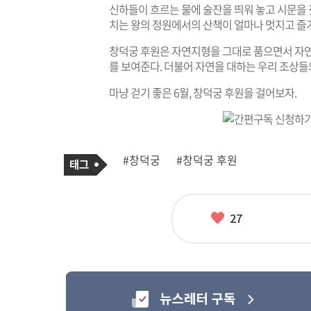
신하들이 흐르는 물에 술잔을 띄워 놓고 시문을
치는 왕의 정원에서의 산책이 얼마나 멋지고 즐
창덕궁 후원은 자연지형을 그대로 품으면서 자연
를 보여준다. 더불어 자연을 대하는 우리 조상들의
마냥 걷기 좋은 6월, 창덕궁 후원을 걸어보자.
기
태
#창덕궁
#창덕궁 후원
사
그
관
련
태
그
좋
27
아
요