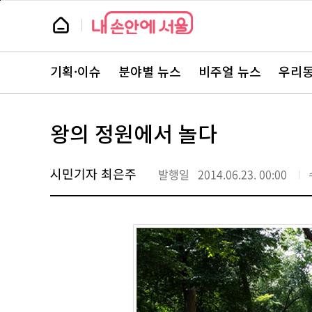
본
페
문
이
뉴
바
지
스
로
상
룸
가
단
뉴
기
으
스
로
기획·이슈
분야별 뉴스
비주얼 뉴스
우리동
주
이
요
동
서
비
스
왕의 정원에서 놀다
바
로
가
기
시민기자 최은주
발행일
2014.06.23. 00:00