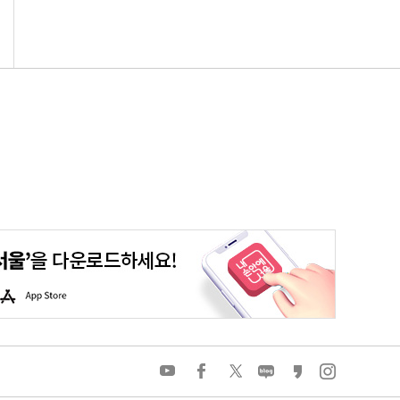
평생학습포털
청년포털
대기환경정보
에코마일리지
A
p
p
S
t
o
유
페
트
네
카
인
r
튜
이
위
이
카
스
e
브
스
터
버
오
타