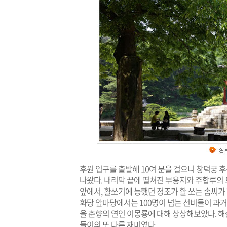
후원 입구를 출발해 10여 분을 걸으니 창덕궁 
나왔다. 내리막 끝에 펼쳐진 부용지와 주합루의 
앞에서, 활쏘기에 능했던 정조가 활 쏘는 솜씨가
화당 앞마당에서는 100명이 넘는 선비들이 과
을 춘향의 연인 이몽룡에 대해 상상해보았다. 해
들이의 또 다른 재미였다.