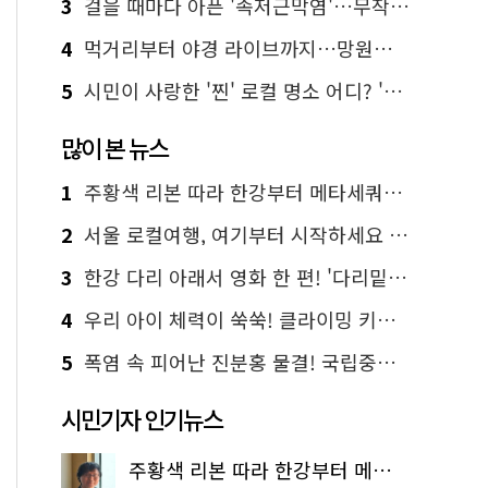
3
걸을 때마다 아픈 '족저근막염'…무작정 참지 말고 '이것' 해보세요!
4
먹거리부터 야경 라이브까지…망원한강공원 알짜 코스
5
시민이 사랑한 '찐' 로컬 명소 어디? '서울에디션25' 추천 코스
많이 본 뉴스
1
주황색 리본 따라 한강부터 메타세쿼이아 숲길까지…서울둘레길 15코스
2
서울 로컬여행, 여기부터 시작하세요 '서울에디션25'
3
한강 다리 아래서 영화 한 편! '다리밑 영화관' 무료 상영
4
우리 아이 체력이 쑥쑥! 클라이밍 키즈카페·어린이 체력장
5
폭염 속 피어난 진분홍 물결! 국립중앙박물관 배롱나무 명소
시민기자 인기뉴스
주황색 리본 따라 한강부터 메타세쿼이아 숲길까지…서울둘레길 15코스