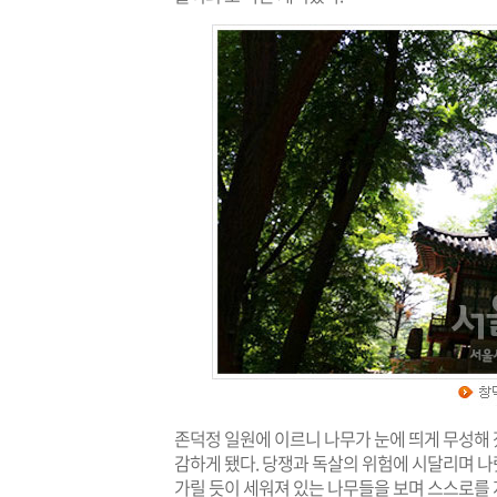
존덕정 일원에 이르니 나무가 눈에 띄게 무성해
감하게 됐다. 당쟁과 독살의 위험에 시달리며 
가릴 듯이 세워져 있는 나무들을 보며 스스로를 