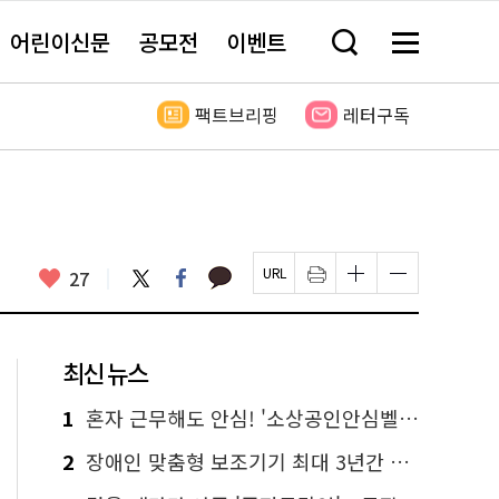
어린이신문
공모전
이벤트
검
메
색
뉴
창
전
열
체
팩트브리핑
레터구독
기
보
기
카
좋
트
페
27
페
인
글
글
카
위
이
아
이
쇄
자
자
오
터
스
요
지
하
크
크
톡
북
U
기
기
기
R
새
크
작
L
창
게
게
최신 뉴스
복
열
변
변
사
림
경
경
하
하
1
혼자 근무해도 안심! '소상공인안심벨' 신청하세요
기
기
2
장애인 맞춤형 보조기기 최대 3년간 무상 대여…삶의 질 높인다