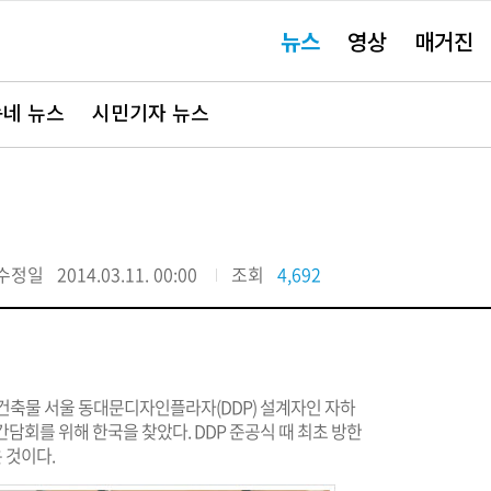
주
뉴스
영상
매거진
요
서
비
스
바
네 뉴스
시민기자 뉴스
로
가
기"
수정일
2014.03.11. 00:00
조회
4,692
형 건축물 서울 동대문디자인플라자(DDP) 설계자인 자하
 기자간담회를 위해 한국을 찾았다. DDP 준공식 때 최초 방한
 것이다.