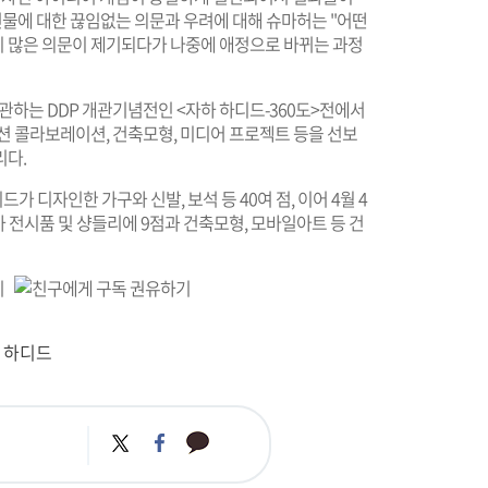
건물에 대한 끊임없는 의문과 우려에 대해 슈마허는 "어떤
 많은 의문이 제기되다가 나중에 애정으로 바뀌는 과정
개관하는 DDP 개관기념전인 <자하 하디드-360도>전에서
션 콜라보레이션, 건축모형, 미디어 프로젝트 등을 선보
리다.
가 디자인한 가구와 신발, 보석 등 40여 점, 이어 4월 4
차 전시품 및 샹들리에 9점과 건축모형, 모바일아트 등 건
 하디드
카
트
페
카
위
이
오
터
스
톡