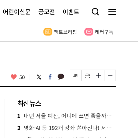
어린이신문
공모전
이벤트
검
메
색
뉴
창
전
열
체
팩트브리핑
레터구독
기
보
기
카
좋
트
페
50
페
인
글
글
카
위
이
아
이
쇄
자
자
오
터
스
요
지
하
크
크
톡
북
U
기
기
기
R
새
크
작
L
창
게
게
최신 뉴스
복
열
변
변
사
림
경
경
하
하
1
내년 서울 예산, 어디에 쓰면 좋을까요? 온라인 투표
기
기
2
영화·AI 등 192개 강좌 쏟아진다! 서울시민대학 선착순 신청