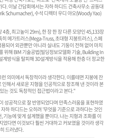
가다. 이날 간담회에서는 자하 하디드 건축사무소 공동대
Schumacher), 수석 디렉터 우디 야오(Woody Yao)
상 4층, 최고높이 29m), 한 장 한 장 다른 모양인 45,133장
히 메가트러스(Mega-Truss, 초대형 지붕트러스), 스페
조가 적용되어 외관뿐만 아니라 실내도 기둥이 전혀 없어 마치
해 BIM 기술공법(빌딩정보모델화 기술, Building In
의 평면설계방식을 탈피해 3D설계방식을 적용해 한층 더 정교한
 그런 의미에서 독창적이라 생각한다. 이를테면 지붕에 잔
 인해서 새로운 지형을 인공적으로 창조해 낸 것이라 본
 있는 것도 독창적인 접근법이라고 본다."
계획이 성공적으로 잘 반영되었다며 만족스러움을 표현하였
해 자하 하디드는 오히려 '무엇을 기준으로 과하다는 것인
건, 기능에 맞게 설계했을 뿐이다. 나는 지형과 조화를 이
 지었다면 이것보다 훨씬 거대하고 커보였을 것이라 생각
명히 드러냈다.