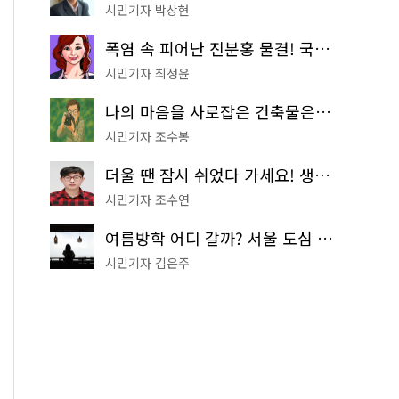
시민기자 박상현
폭염 속 피어난 진분홍 물결! 국립중앙박물관 배롱나무 명소
시민기자 최정윤
나의 마음을 사로잡은 건축물은? '서울시 건축상' 수상작 공개!
시민기자 조수봉
더울 땐 잠시 쉬었다 가세요! 생수 냉장고부터 해피소·무더위쉼터까지
시민기자 조수연
여름방학 어디 갈까? 서울 도심 무료 실내 여행 코스 추천
시민기자 김은주