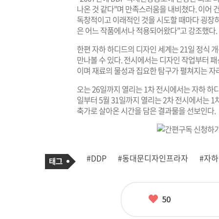
나온 것 같다"며 만족스러움을 내비쳤다. 이어 
독창적이고 이래적인 것을 시도할 때마다 굉장히
은 어느 작품에서나 적용되어왔다"고 강조했다.
한편 자하 하디드의 디자인 세계는 21일 정식 
만나볼 수 있다. 전시에서는 디자인 작업부터 패
이며 재료의 물성과 집요한 탐구가 펼쳐지는 자
오는 26일까지 열리는 1차 전시에서는 자하 하디드
일부터 5월 31일까지 열리는 2차 전시에서는 1
축가로 살아온 시간을 담은 결과물을 선보인다.
기
태
#DDP
#동대문디자인프라자
#자하
사
그
관
련
태
그
좋
50
아
요