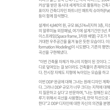
커상'을 받은 동시대 세계적으로 활동하는 건축
표이자 건축디자인 파트너인 패트릭 슈마허(Patrik 
등이 함께 참석했다.
설계비 4,840억 원, 규모 86,574㎡(지하 3층, 지
의 알루미늄 외장패널, 여기에 설계기간만 5년. 특
이스프레임(Space frame, 3차원 배열) 구
거대한 우주공간을 옮겨 놓은 듯한 모습이다. 이를 위
formation Modeling)이 시도됐다. 기존
곡선을 구현해냈다.
"이번 건축물 자체가 하나의 지형이 된 것이다.
디로 덮여있는 걸 보더라도 건축물이 존재하므로
다. 전시장 자체도 지형에 녹아있는 모습을 하고
이번 DDP 완공에 대해 그녀는 원래 디자인 
다. 그러나 DDP 규모가 너무 크다는 지적에 대
지 질문하고 싶다'고 반문하며, "나는 정해진 요
루기 위해서 곡선을 사용했는데, 만약 직선으로
한다"고 DDP 디자인에 대한 자신의 의견을 분