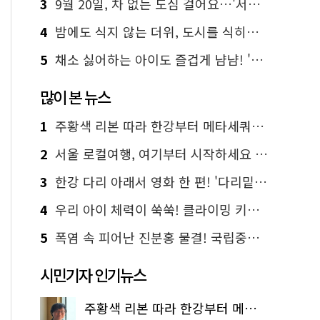
3
9월 20일, 차 없는 도심 걸어요…'서울 걷자 페스티벌' 선착순 5천명
4
밤에도 식지 않는 더위, 도시를 식히는 시원한 해법은?
5
채소 싫어하는 아이도 즐겁게 냠냠! '찾아가는 서울시 식생활 교육' 현장
많이 본 뉴스
1
주황색 리본 따라 한강부터 메타세쿼이아 숲길까지…서울둘레길 15코스
2
서울 로컬여행, 여기부터 시작하세요 '서울에디션25'
3
한강 다리 아래서 영화 한 편! '다리밑 영화관' 무료 상영
4
우리 아이 체력이 쑥쑥! 클라이밍 키즈카페·어린이 체력장
5
폭염 속 피어난 진분홍 물결! 국립중앙박물관 배롱나무 명소
시민기자 인기뉴스
주황색 리본 따라 한강부터 메타세쿼이아 숲길까지…서울둘레길 15코스