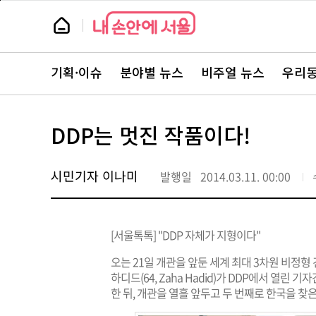
본
페
문
이
뉴
바
지
스
로
상
룸
가
단
뉴
기
으
스
로
기획·이슈
분야별 뉴스
비주얼 뉴스
우리동
주
이
요
동
서
비
스
DDP는 멋진 작품이다!
바
로
가
기
시민기자 이나미
발행일
2014.03.11. 00:00
[서울톡톡] "DDP 자체가 지형이다"
오는 21일 개관을 앞둔 세계 최대 3차원 비정
하디드(64, Zaha Hadid)가 DDP에서 열린
한 뒤, 개관을 열흘 앞두고 두 번째로 한국을 찾은