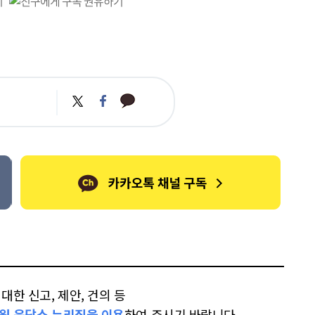
카
트
페
카
위
이
오
터
스
톡
북
한 신고, 제안, 건의 등
원 응답소 누리집을 이용
하여 주시기 바랍니다.