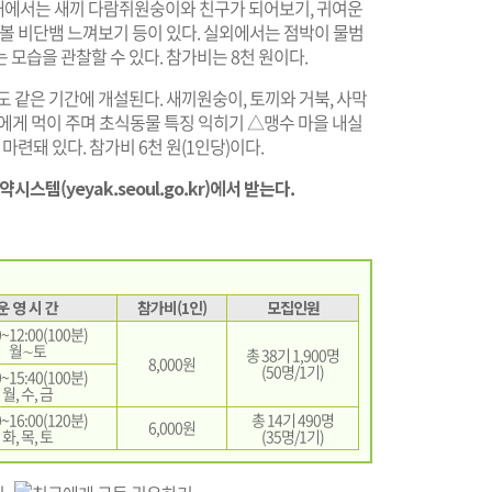
내에서는 새끼 다람쥐원숭이와 친구가 되어보기, 귀여운
 볼 비단뱀 느껴보기 등이 있다. 실외에서는 점박이 물범
모습을 관찰할 수 있다. 참가비는 8천 원이다.
 같은 기간에 개설된다. 새끼원숭이, 토끼와 거북, 사막
에게 먹이 주며 초식동물 특징 익히기 △맹수 마을 내실
마련돼 있다. 참가비 6천 원(1인당)이다.
예약시스템(
yeyak.seoul.go.kr
)에서 받는다.
운 영 시 간
참가비(1인)
모집인원
0~12:00(100분)
월∼토
총 38기 1,900명
8,000원
(50명/1기)
0~15:40(100분)
월, 수, 금
0~16:00(120분)
총 14기 490명
6,000원
화, 목, 토
(35명/1기)