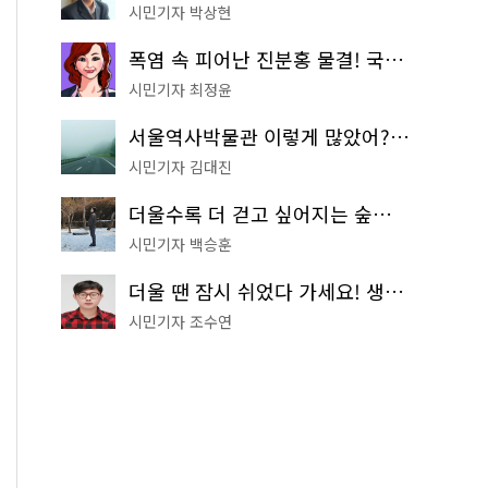
시민기자 박상현
폭염 속 피어난 진분홍 물결! 국립중앙박물관 배롱나무 명소
시민기자 최정윤
서울역사박물관 이렇게 많았어? 주말마다 한 곳씩 떠나는 역사 산책
시민기자 김대진
더울수록 더 걷고 싶어지는 숲길! 서울둘레길 '아차산 코스'
시민기자 백승훈
더울 땐 잠시 쉬었다 가세요! 생수 냉장고부터 해피소·무더위쉼터까지
시민기자 조수연