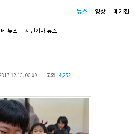
주
뉴스
영상
매거진
요
서
비
스
바
네 뉴스
시민기자 뉴스
로
가
기"
2013.12.13. 00:00
조회
4,252