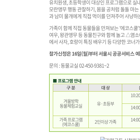
유치원생, 초등학생이 대상인 프로그램으로 실
모란앵무 행동 관찰하기, 몸을 공처럼 돌돌 마는
과 남미 물개에게 직접 먹이를 던져주어 사냥하는 
가족이 함께 직접 동물들을 만져보는 '에코스쿨'도
여우, 왕관앵무 등 동물친구와 함께 놀고 △염소
에서 사자, 호랑이 특징 배우기 등 다양한 코너가 
참가신청은 16일(월)부터 서울시 공공서비스 
문의 : 동물교실 02-450-9381~2
■ 프로그램 안내
구 분
대 상
10:2
겨울방학
유·초등부
동물체험교실
14:0
가족 프로그램
14:0
2인이상 가족
(에코스쿨)