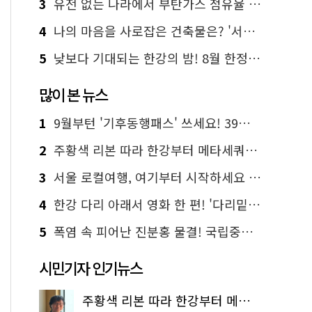
3
유전 없는 나라에서 부탄가스 점유율 1위 가능? Yes, I 'CAN'
4
나의 마음을 사로잡은 건축물은? '서울시 건축상' 수상작 공개!
5
낮보다 기대되는 한강의 밤! 8월 한정 무료 '한강 밤핑' 예약은?
많이 본 뉴스
1
9월부턴 '기후동행패스' 쓰세요! 39세까지 청년 혜택
2
주황색 리본 따라 한강부터 메타세쿼이아 숲길까지…서울둘레길 15코스
3
서울 로컬여행, 여기부터 시작하세요 '서울에디션25'
4
한강 다리 아래서 영화 한 편! '다리밑 영화관' 무료 상영
5
폭염 속 피어난 진분홍 물결! 국립중앙박물관 배롱나무 명소
시민기자 인기뉴스
주황색 리본 따라 한강부터 메타세쿼이아 숲길까지…서울둘레길 15코스