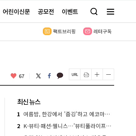
어린이신문
공모전
이벤트
검
메
색
뉴
창
전
열
체
팩트브리핑
레터구독
기
보
기
카
좋
트
페
67
페
인
글
글
카
위
이
아
이
쇄
자
자
오
터
스
요
지
하
크
크
톡
북
U
기
기
기
R
새
크
작
L
창
게
게
최신 뉴스
복
열
변
변
사
림
경
경
하
하
1
여름밤, 한강에서 '줍깅'하고 에코마일리지도 줍줍!
기
기
2
K-뷰티·패션·웰니스…'뷰티풀라이프인서울' 6일부터 사전 예약