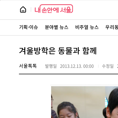
본
페
문
이
뉴
바
지
스
로
상
룸
가
단
뉴
기
으
스
로
기획·이슈
분야별 뉴스
비주얼 뉴스
우리동
주
이
요
동
서
비
스
겨울방학은 동물과 함께
바
로
가
기
서울톡톡
발행일
2013.12.13. 00:00
수정일