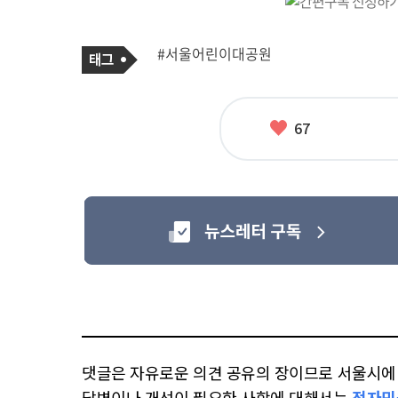
기
태
#서울어린이대공원
사
그
관
련
태
그
좋
67
아
요
댓글은 자유로운 의견 공유의 장이므로 서울시에 대
답변이나 개선이 필요한 사항에 대해서는
전자민