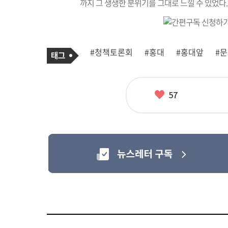
까지 그 생생한 분위기를 그대로 느낄 수 있었다.
기
태
#청책토론회
#홍대
#홍대앞
#
사
그
관
련
태
그
좋
57
아
요