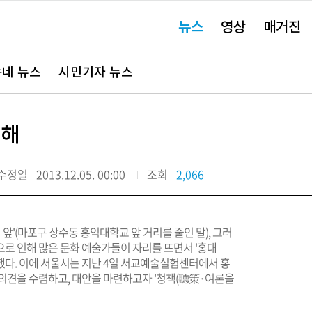
주
뉴스
영상
매거진
요
서
비
스
바
네 뉴스
시민기자 뉴스
로
가
기"
위해
수정일
2013.12.05. 00:00
조회
2,066
대 앞'(마포구 상수동 홍익대학교 앞 거리를 줄인 말), 그러
로 인해 많은 문화 예술가들이 자리를 뜨면서 '홍대
했다. 이에 서울시는 지난 4일 서교예술실험센터에서 홍
 의견을 수렴하고, 대안을 마련하고자 '청책(聽策·여론을