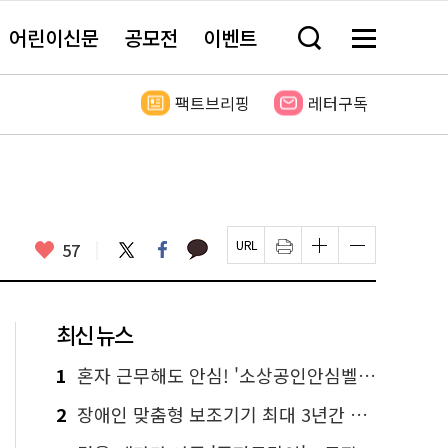
어린이신문
공모전
이벤트
검
메
색
뉴
창
전
열
체
팩트브리핑
레터구독
기
보
기
카
좋
트
페
57
페
인
글
글
카
위
이
아
이
쇄
자
자
오
터
스
요
지
하
크
크
톡
북
U
기
기
기
R
새
크
작
L
창
게
게
최신 뉴스
복
열
변
변
사
림
경
경
하
하
1
혼자 근무해도 안심! '소상공인안심벨' 신청하세요
기
기
2
장애인 맞춤형 보조기기 최대 3년간 무상 대여…삶의 질 높인다