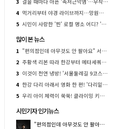
3
걸을 때마다 아픈 '족저근막염'…무작정 참지 말고 '이것' 해보세요!
4
먹거리부터 야경 라이브까지…망원한강공원 알짜 코스
5
시민이 사랑한 '찐' 로컬 명소 어디? '서울에디션25' 추천 코스
많이 본 뉴스
1
"편의점인데 아무것도 안 팔아요" 서울에서 가장 특별한 편의점의 정체
2
주황색 리본 따라 한강부터 메타세쿼이아 숲길까지…서울둘레길 15코스
3
이것이 천연 냉방! '서울둘레길 9코스'로 숲속 피서 떠나볼까
4
한강 다리 아래서 영화 한 편! '다리밑 영화관' 무료 상영
5
우리 아이 체력이 쑥쑥! 클라이밍 키즈카페·어린이 체력장
시민기자 인기뉴스
"편의점인데 아무것도 안 팔아요" 서울에서 가장 특별한 편의점의 정체