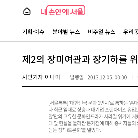
본
페
문
이
뉴
바
지
스
로
상
룸
가
단
뉴
기
으
스
로
기획·이슈
분야별 뉴스
비주얼 뉴스
우리동
주
이
요
동
서
비
스
제2의 장미여관과 장기하를 
바
로
가
기
시민기자 이나미
발행일
2013.12.05. 00:00
[서울톡톡] '대한민국 문화 1번지'로 통하는 '홍
나 최근 임대료 상승과 대기업 프랜차이즈 유입으
앞'만의 고유한 문화인프라가 사라질 위기에 처
대 앞 현실을 둘러싼 문제점에 대해 종사자들의
듣는 정책)토론회'를 열었다.