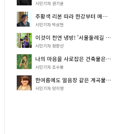
시민기자 권기윤
주황색 리본 따라 한강부터 메타세쿼이아 숲길까지…서울둘레길 15코스
시민기자 박상현
이것이 천연 냉방! '서울둘레길 9코스'로 숲속 피서 떠나볼까
시민기자 정향선
나의 마음을 사로잡은 건축물은? '서울시 건축상' 수상작 공개!
시민기자 조수봉
한여름에도 얼음장 같은 계곡물! 서울 '진관사 계곡'이 천국이네~
시민기자 양지영