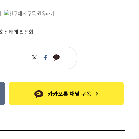
문화생태계 활성화
카
트
페
카
위
이
오
터
스
톡
북