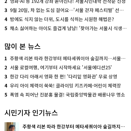
2
영화·AI 등 192개 강좌 쏟아진다! 서울시민대학 선착순 신청
3
9월 20일, 차 없는 도심 걸어요…'서울 걷자 페스티벌' 선착순 5천명
4
밤에도 식지 않는 더위, 도시를 식히는 시원한 해법은?
5
채소 싫어하는 아이도 즐겁게 냠냠! '찾아가는 서울시 식생활 교육' 현장
많이 본 뉴스
1
주황색 리본 따라 한강부터 메타세쿼이아 숲길까지…서울둘레길 15코스
2
서울 로컬여행, 여기부터 시작하세요 '서울에디션25'
3
한강 다리 아래서 영화 한 편! '다리밑 영화관' 무료 상영
4
우리 아이 체력이 쑥쑥! 클라이밍 키즈카페·어린이 체력장
5
폭염 속 피어난 진분홍 물결! 국립중앙박물관 배롱나무 명소
시민기자 인기뉴스
주황색 리본 따라 한강부터 메타세쿼이아 숲길까지…