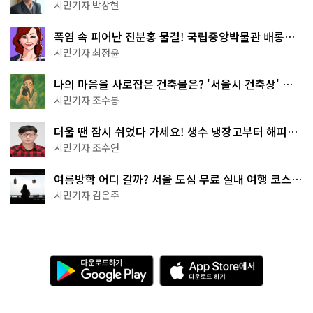
서울둘레길 15코스
시민기자 박상현
폭염 속 피어난 진분홍 물결! 국립중앙박물관 배롱나
무 명소
시민기자 최정윤
나의 마음을 사로잡은 건축물은? '서울시 건축상' 수
상작 공개!
시민기자 조수봉
더울 땐 잠시 쉬었다 가세요! 생수 냉장고부터 해피소
·무더위쉼터까지
시민기자 조수연
여름방학 어디 갈까? 서울 도심 무료 실내 여행 코스
추천
시민기자 김은주
다
A
운
p
로
p
드
S
하
t