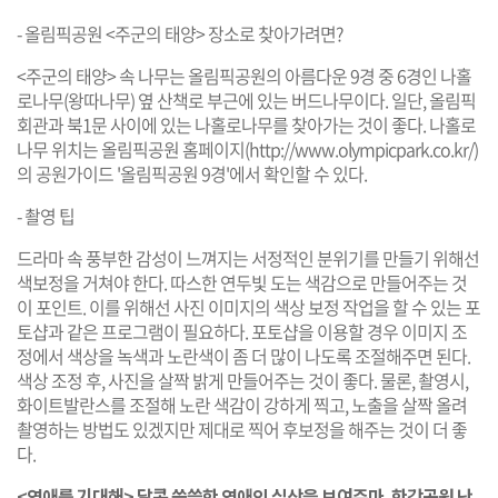
- 올림픽공원 <주군의 태양> 장소로 찾아가려면?
<주군의 태양> 속 나무는 올림픽공원의 아름다운 9경 중 6경인 나홀
로나무(왕따나무) 옆 산책로 부근에 있는 버드나무이다. 일단, 올림픽
회관과 북1문 사이에 있는 나홀로나무를 찾아가는 것이 좋다. 나홀로
나무 위치는 올림픽공원 홈페이지(
http://www.olympicpark.co.kr/
)
의 공원가이드 '올림픽공원 9경'에서 확인할 수 있다.
- 촬영 팁
드라마 속 풍부한 감성이 느껴지는 서정적인 분위기를 만들기 위해선
색보정을 거쳐야 한다. 따스한 연두빛 도는 색감으로 만들어주는 것
이 포인트. 이를 위해선 사진 이미지의 색상 보정 작업을 할 수 있는 포
토샵과 같은 프로그램이 필요하다. 포토샵을 이용할 경우 이미지 조
정에서 색상을 녹색과 노란색이 좀 더 많이 나도록 조절해주면 된다.
색상 조정 후, 사진을 살짝 밝게 만들어주는 것이 좋다. 물론, 촬영시,
화이트발란스를 조절해 노란 색감이 강하게 찍고, 노출을 살짝 올려
촬영하는 방법도 있겠지만 제대로 찍어 후보정을 해주는 것이 더 좋
다.
<연애를 기대해> 달콤 씁쓸한 연애의 실상을 보여주마, 한강공원 난