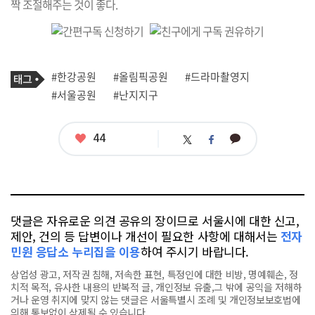
짝 조절해주는 것이 좋다.
기
태
#한강공원
#올림픽공원
#드라마촬영지
사
그
관
#서울공원
#난지지구
련
태
그
좋
44
카
트
페
아
카
위
이
요
오
터
스
톡
북
댓글은 자유로운 의견 공유의 장이므로 서울시에 대한 신고,
제안, 건의 등 답변이나 개선이 필요한 사항에 대해서는
전자
민원 응답소 누리집을 이용
하여 주시기 바랍니다.
상업성 광고, 저작권 침해, 저속한 표현, 특정인에 대한 비방, 명예훼손, 정
치적 목적, 유사한 내용의 반복적 글, 개인정보 유출,그 밖에 공익을 저해하
거나 운영 취지에 맞지 않는 댓글은 서울특별시 조례 및 개인정보보호법에
의해 통보없이 삭제될 수 있습니다.