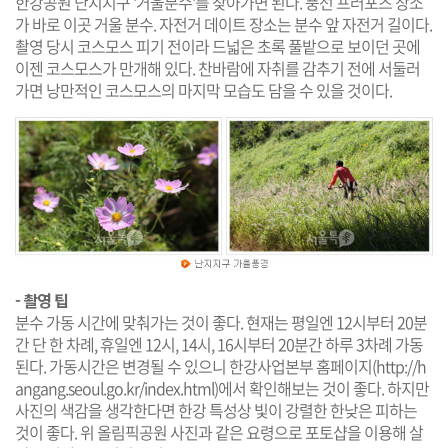
한강공원 난지지구 '거울분수'를 찾아가면 된다. 풍선 프러포즈 장소
가 바로 이곳 거울 분수. 자전거 데이트 장소는 분수 앞 자전거 길이다.
촬영 당시 코스모스 피기 전이라 드넓은 초록 풀밭으로 보이던 곳에
이젠 코스모스가 만개해 있다. 찬바람에 자취를 감추기 전에 서둘러
가면 낭만적인 코스모스의 마지막 모습도 담을 수 있을 것이다.
- 촬영 팁
분수 가동 시간에 맞춰가는 것이 좋다. 현재는 평일엔 12시부터 20분
간 단 한 차례, 휴일엔 12시, 14시, 16시부터 20분간 하루 3차례 가동
된다. 가동시간은 변경될 수 있으니 한강사업본부 홈페이지(
http://h
angang.seoul.go.kr/index.html
)에서 확인해보는 것이 좋다. 하지만
사진의 색감을 생각한다면 한강 특성상 빛이 강렬한 한낮은 피하는
것이 좋다. 위 올림픽공원 사진과 같은 요령으로 포토샵을 이용해 살