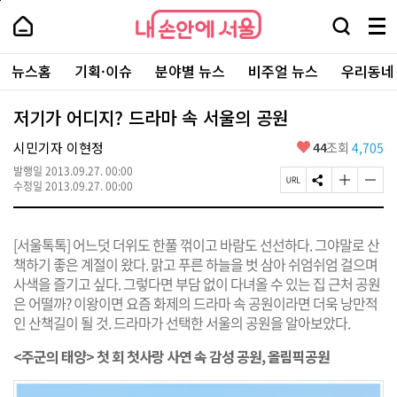
본
페
내
문
이
내
손
검
메
바
지
손
안
색
뉴
로
상
안
주
에
창
전
가
단
에
뉴스홈
기획·이슈
분야별 뉴스
비주얼 뉴스
우리동네
요
서
열
체
기
으
서
서
울
기
보
로
울
비
기
이
-
저기가 어디지? 드라마 속 서울의 공원
스
동
서
바
울
좋
시민기자 이현정
44
조회
4,705
로
시
아
가
대
발행일
2013.09.27. 00:00
요
기
페
S
글
글
표
수정일
2013.09.27. 00:00
이
N
자
자
소
지
S
크
크
통
U
공
기
기
포
[서울톡톡] 어느덧 더위도 한풀 꺾이고 바람도 선선하다. 그야말로 산
R
유
크
작
털
L
하
게
게
책하기 좋은 계절이 왔다. 맑고 푸른 하늘을 벗 삼아 쉬엄쉬엄 걸으며
복
기
변
변
사색을 즐기고 싶다. 그렇다면 부담 없이 다녀올 수 있는 집 근처 공원
사
경
경
은 어떨까? 이왕이면 요즘 화제의 드라마 속 공원이라면 더욱 낭만적
하
하
기
기
인 산책길이 될 것. 드라마가 선택한 서울의 공원을 알아보았다.
<주군의 태양> 첫 회 첫사랑 사연 속 감성 공원, 올림픽공원