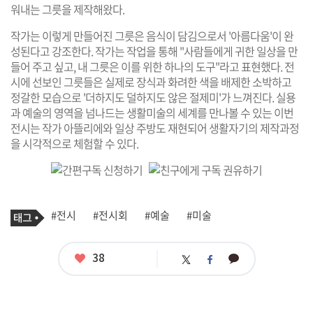
워내는 그릇을 제작해왔다.
작가는 이렇게 만들어진 그릇은 음식이 담김으로서 '아름다움'이 완
성된다고 강조한다. 작가는 작업을 통해 "사람들에게 귀한 일상을 만
들어 주고 싶고, 내 그릇은 이를 위한 하나의 도구"라고 표현했다. 전
시에 선보인 그릇들은 실제로 장식과 화려한 색을 배제한 소박하고
정갈한 모습으로 '더하지도 덜하지도 않은 절제미'가 느껴진다. 실용
과 예술의 영역을 넘나드는 생활미술의 세계를 만나볼 수 있는 이번
전시는 작가 아뜰리에와 일상 주방도 재현되어 생활자기의 제작과정
을 시각적으로 체험할 수 있다.
기
태
#전시
#전시회
#예술
#미술
사
그
관
련
태
좋
38
카
트
페
그
아
카
위
이
요
오
터
스
톡
북