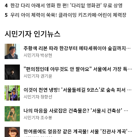
4
한강 다리 아래서 영화 한 편! '다리밑 영화관' 무료 상영
5
우리 아이 체력이 쑥쑥! 클라이밍 키즈카페·어린이 체력장
시민기자 인기뉴스
주황색 리본 따라 한강부터 메타세쿼이아 숲길까지…
서울둘레길 15코스
시민기자 박상현
"편의점인데 아무것도 안 팔아요" 서울에서 가장 특별
한 편의점의 정체
시민기자 권기윤
이것이 천연 냉방! '서울둘레길 9코스'로 숲속 피서 떠
나볼까
시민기자 정향선
나의 마음을 사로잡은 건축물은? '서울시 건축상' 수
상작 공개!
시민기자 조수봉
한여름에도 얼음장 같은 계곡물! 서울 '진관사 계곡'이