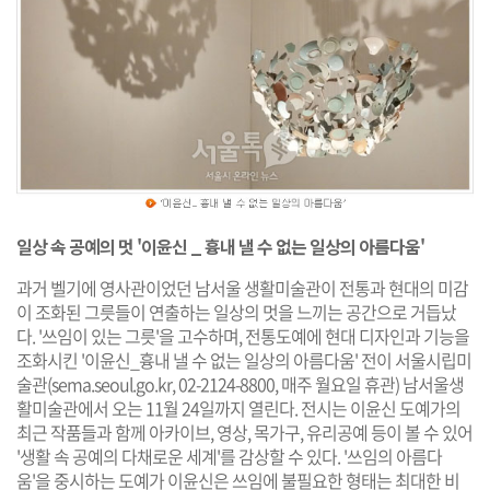
일상 속 공예의 멋 '이윤신 _ 흉내 낼 수 없는 일상의 아름다움'
과거 벨기에 영사관이었던 남서울 생활미술관이 전통과 현대의 미감
이 조화된 그릇들이 연출하는 일상의 멋을 느끼는 공간으로 거듭났
다. '쓰임이 있는 그릇'을 고수하며, 전통도예에 현대 디자인과 기능을
조화시킨 '이윤신_흉내 낼 수 없는 일상의 아름다움' 전이 서울시립미
술관(
sema.seoul.go.kr
, 02-2124-8800, 매주 월요일 휴관) 남서울생
활미술관에서 오는 11월 24일까지 열린다. 전시는 이윤신 도예가의
최근 작품들과 함께 아카이브, 영상, 목가구, 유리공예 등이 볼 수 있어
'생활 속 공예의 다채로운 세계'를 감상할 수 있다. '쓰임의 아름다
움'을 중시하는 도예가 이윤신은 쓰임에 불필요한 형태는 최대한 비