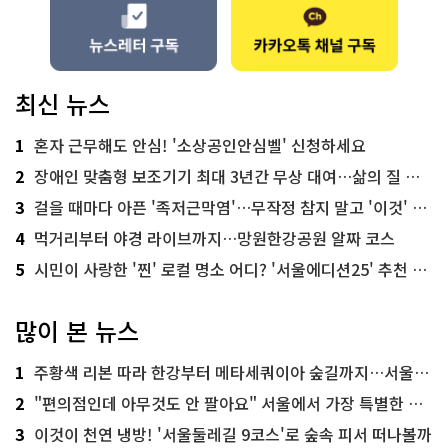
최신 뉴스
1
혼자 근무해도 안심! '소상공인안심벨' 신청하세요
2
장애인 맞춤형 보조기기 최대 3년간 무상 대여…삶의 질 높인다
3
걸을 때마다 아픈 '족저근막염'…무작정 참지 말고 '이것' 해보세요!
4
먹거리부터 야경 라이브까지…망원한강공원 알짜 코스
5
시민이 사랑한 '찐' 로컬 명소 어디? '서울에디션25' 추천 코스
많이 본 뉴스
1
주황색 리본 따라 한강부터 메타세쿼이아 숲길까지…서울둘레길 15코스
2
"편의점인데 아무것도 안 팔아요" 서울에서 가장 특별한 편의점의 정체
3
이것이 천연 냉방! '서울둘레길 9코스'로 숲속 피서 떠나볼까