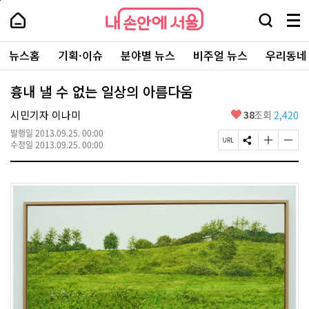
본
페
내
문
이
내
손
검
메
바
지
손
안
색
뉴
로
상
안
주
에
창
전
가
단
에
뉴스홈
기획·이슈
분야별 뉴스
비주얼 뉴스
우리동네
요
서
열
체
기
으
서
서
울
기
보
로
울
비
기
이
-
흉내 낼 수 없는 일상의 아름다움
스
동
서
바
울
좋
시민기자 이나미
38
조회
2,420
로
시
아
가
대
발행일
2013.09.25. 00:00
요
기
페
S
글
글
표
수정일
2013.09.25. 00:00
이
N
자
자
소
지
S
크
크
통
U
공
기
기
포
R
유
크
작
털
L
하
게
게
복
기
변
변
사
경
경
하
하
기
기