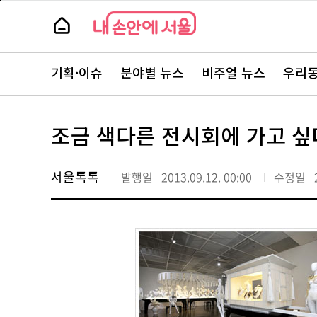
본
페
문
이
뉴
바
지
스
로
상
룸
가
단
뉴
기
으
스
로
기획·이슈
분야별 뉴스
비주얼 뉴스
우리동
주
이
요
동
서
비
스
조금 색다른 전시회에 가고 싶
바
로
가
기
서울톡톡
발행일
2013.09.12. 00:00
수정일