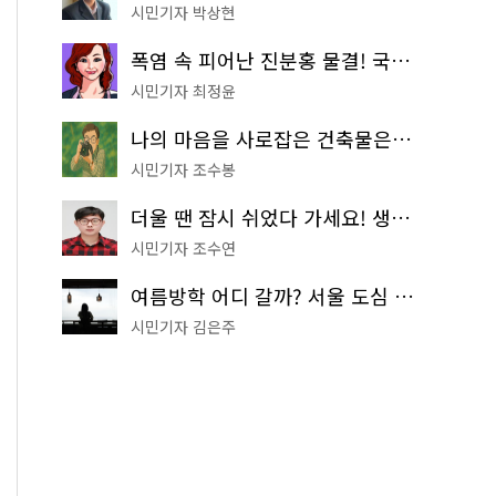
시민기자 박상현
폭염 속 피어난 진분홍 물결! 국립중앙박물관 배롱나무 명소
시민기자 최정윤
나의 마음을 사로잡은 건축물은? '서울시 건축상' 수상작 공개!
시민기자 조수봉
더울 땐 잠시 쉬었다 가세요! 생수 냉장고부터 해피소·무더위쉼터까지
시민기자 조수연
여름방학 어디 갈까? 서울 도심 무료 실내 여행 코스 추천
시민기자 김은주