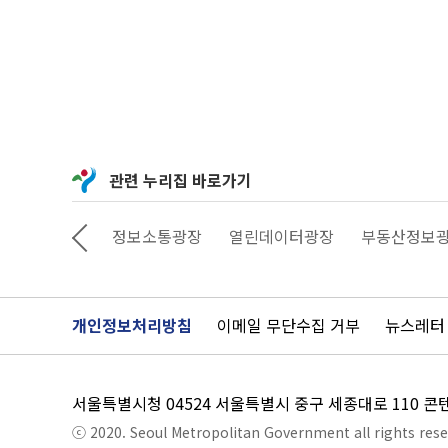
관련 누리집 바로가기
상상대로 서울
정보소통광장
열린데이터광장
부동산정보
개인정보처리방침
이메일 무단수집 거부
뉴스레터
서울특별시청 04524 서울특별시 중구 세종대로 110 
ⓒ 2020. Seoul Metropolitan Government all rights rese