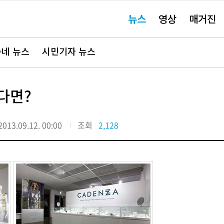
주
뉴스
영상
매거진
요
서
비
스
바
네 뉴스
시민기자 뉴스
로
가
기"
다면?
2013.09.12. 00:00
조회
2,128