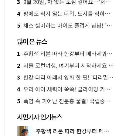
3
9월 20일, 차 없는 도심 걸어요…'서울 걷자 페스티벌' 선착순 5천명
4
밤에도 식지 않는 더위, 도시를 식히는 시원한 해법은?
5
채소 싫어하는 아이도 즐겁게 냠냠! '찾아가는 서울시 식생활 교육' 현장
많이 본 뉴스
1
주황색 리본 따라 한강부터 메타세쿼이아 숲길까지…서울둘레길 15코스
2
서울 로컬여행, 여기부터 시작하세요 '서울에디션25'
3
한강 다리 아래서 영화 한 편! '다리밑 영화관' 무료 상영
4
우리 아이 체력이 쑥쑥! 클라이밍 키즈카페·어린이 체력장
5
폭염 속 피어난 진분홍 물결! 국립중앙박물관 배롱나무 명소
시민기자 인기뉴스
주황색 리본 따라 한강부터 메타세쿼이아 숲길까지…서울둘레길 15코스