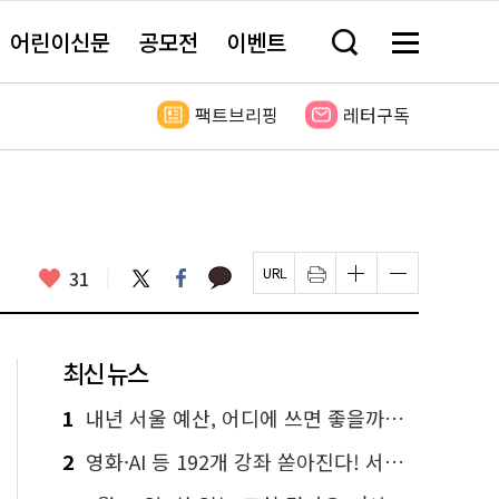
어린이신문
공모전
이벤트
검
메
색
뉴
창
전
열
체
팩트브리핑
레터구독
기
보
기
카
좋
트
페
31
페
인
글
글
카
위
이
아
이
쇄
자
자
오
터
스
요
지
하
크
크
톡
북
U
기
기
기
R
새
크
작
L
창
게
게
최신 뉴스
복
열
변
변
사
림
경
경
하
하
1
내년 서울 예산, 어디에 쓰면 좋을까요? 온라인 투표
기
기
2
영화·AI 등 192개 강좌 쏟아진다! 서울시민대학 선착순 신청