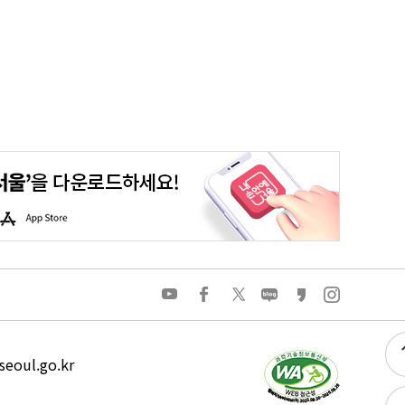
평생학습포털
청년포털
대기환경정보
에코마일리지
A
p
p
S
t
o
유
페
트
네
카
인
r
튜
이
위
이
카
스
e
브
스
터
버
오
타
북
블
스
그
로
토
램
그
리
eoul.go.kr