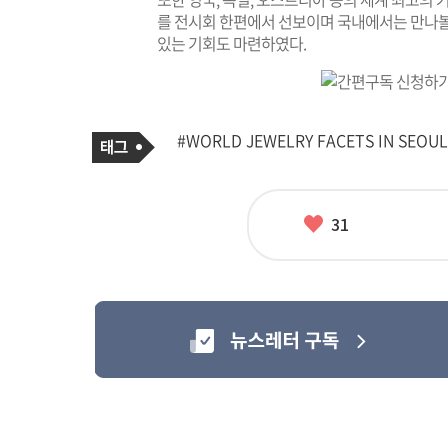
를 전시회 한편에서 선보이며 국내에서는 만나볼
있는 기회도 마련하였다.
기
태
#WORLD JEWELRY FACETS IN SEOUL
사
그
관
련
태
그
좋
31
아
요