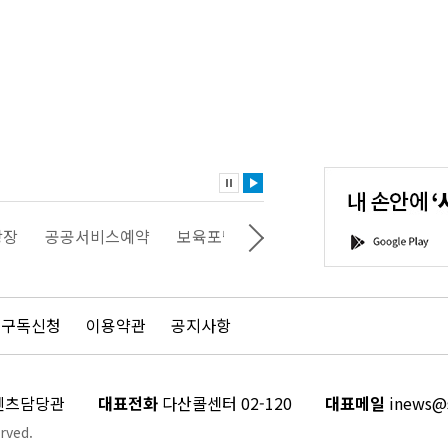
내
손
안
에
'서
광장
공공서비스예약
보육포털
일자리포털
문화포털
G
울'을
o
다
o
운
g
로
l
드
e
 구독신청
이용약관
공지사항
하
P
세
l
요!
a
y
콘텐츠담당관
대표전화
다산콜센터 02-120
대표메일
inews@s
rved.