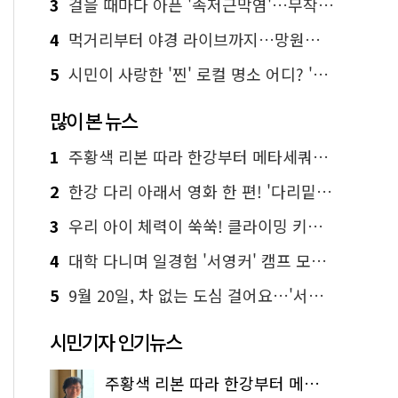
3
걸을 때마다 아픈 '족저근막염'…무작정 참지 말고 '이것' 해보세요!
4
먹거리부터 야경 라이브까지…망원한강공원 알짜 코스
5
시민이 사랑한 '찐' 로컬 명소 어디? '서울에디션25' 추천 코스
많이 본 뉴스
1
주황색 리본 따라 한강부터 메타세쿼이아 숲길까지…서울둘레길 15코스
2
한강 다리 아래서 영화 한 편! '다리밑 영화관' 무료 상영
3
우리 아이 체력이 쑥쑥! 클라이밍 키즈카페·어린이 체력장
4
대학 다니며 일경험 '서영커' 캠프 모집…전액 무료
5
9월 20일, 차 없는 도심 걸어요…'서울 걷자 페스티벌' 선착순 5천명
시민기자 인기뉴스
주황색 리본 따라 한강부터 메타세쿼이아 숲길까지…서울둘레길 15코스