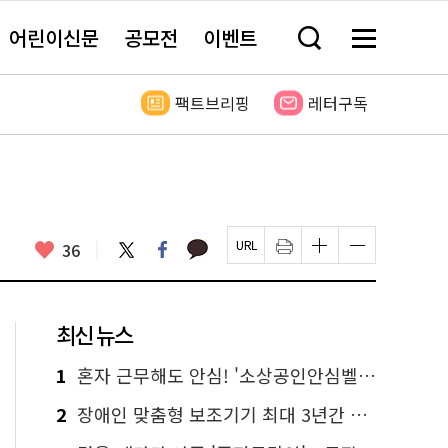
어린이신문
공모전
이벤트
검
메
색
뉴
창
전
열
체
팩트브리핑
레터구독
기
보
기
카
좋
트
페
36
페
인
글
글
카
위
이
아
이
쇄
자
자
오
터
스
요
지
하
크
크
톡
북
U
기
기
기
R
새
크
작
L
창
게
게
최신 뉴스
복
열
변
변
사
림
경
경
하
하
1
혼자 근무해도 안심! '소상공인안심벨' 신청하세요
기
기
2
장애인 맞춤형 보조기기 최대 3년간 무상 대여…삶의 질 높인다