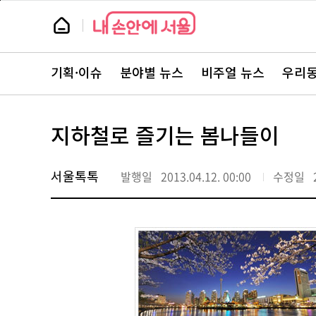
본
페
문
이
뉴
바
지
스
로
상
룸
가
단
뉴
기
으
스
로
기획·이슈
분야별 뉴스
비주얼 뉴스
우리동
주
이
요
동
서
비
스
지하철로 즐기는 봄나들이
바
로
가
기
서울톡톡
발행일
2013.04.12. 00:00
수정일