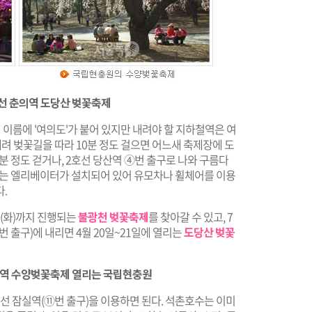
호선 춘의역 도당산 벚꽃축제
제 이름에 '여의도'가 붙어 있지만 내려야 할 지하철역은 여
내려 벚꽃길을 따라 10분 정도 걸으면 어느새 축제장에 도
분 정도 걷거나, 2호선 당산역 ④번 출구로 나와 구름다
리에는 엘리베이터가 설치되어 있어 유모차나 휠체어를 이용
.
일(화)까지 진행되는
불광천 벚꽃축제
를 찾아갈 수 있고, 7
 출구)에 내리면 4월 20일~21일에 열리는
도당산 벚꽃
동작역 수양벚꽃축제 열리는 국립현충원
호선 잠실역(⑪번 출구)을 이용하면 된다. 석촌호수는 이미