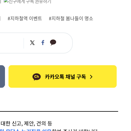
이
#지하철역 이벤트
#지하철 봄나들이 명소
카
트
페
카
위
이
오
터
스
톡
북
한 신고, 제안, 건의 등