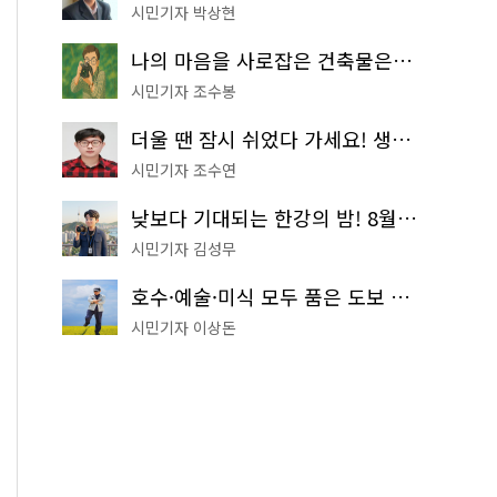
시민기자 박상현
나의 마음을 사로잡은 건축물은? '서울시 건축상' 수상작 공개!
시민기자 조수봉
더울 땐 잠시 쉬었다 가세요! 생수 냉장고부터 해피소·무더위쉼터까지
시민기자 조수연
낮보다 기대되는 한강의 밤! 8월 한정 무료 '한강 밤핑' 예약은?
시민기자 김성무
호수·예술·미식 모두 품은 도보 코스! 서울식물원~LG아트센터~마곡테라스거리
시민기자 이상돈