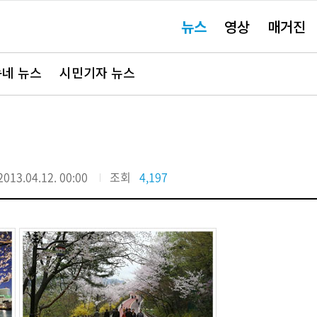
주
뉴스
영상
매거진
요
서
비
스
바
네 뉴스
시민기자 뉴스
로
가
기"
2013.04.12. 00:00
조회
4,197