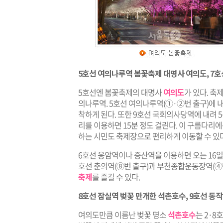
5호선 여의나루역 봄꽃축제 대명사 여의도, 7
5호선엔 봄꽃축제의 대명사
여의도
가 있다. 축
의나루역. 5호선 여의나루역(①·②번 출구)에 
착하게 된다. 또한 9호선 국회의사당역에 내려 5
리를 이용하면 15분 정도 걸린다. 이 구름다
하는 시민도 축제장으로 편리하게 이동할 수 있다
6호선 응암역이나 증산역을 이용하면 오는 16
호선 춘의역(⑧번 출구)과 부천종합운동장역(④번
축제
를 즐길 수 있다.
8호선 잠실역 벚꽃 만개한 석촌호수, 9호선 
여의도만큼 이름난 벚꽃 명소
석촌호수
는 2·8