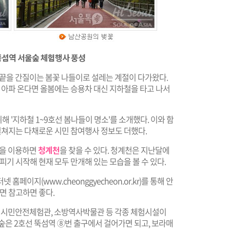
 뚝섬역 서울숲 체험행사 풍성
코끝을 간질이는 봄꽃 나들이로 설레는 계절이 다가왔다.
가 아파 온다면 올봄에는 승용차 대신 지하철을 타고 나서
 '지하철 1~9호선 봄나들이 명소'를 소개했다. 이와 함
 펼쳐지는 다채로운 시민 참여행사 정보도 더했다.
)을 이용하면
청계천
을 찾을 수 있다. 청계천은 지난달에
피기 시작해 현재 모두 만개해 있는 모습을 볼 수 있다.
터넷 홈페이지(
www.cheonggyecheon.or.kr
)를 통해 안
면 참고하면 좋다.
 시민안전체험관, 소방역사박물관 등 각종 체험시설이
울숲은 2호선 뚝섬역 ⑧번 출구에서 걸어가면 되고, 보라매