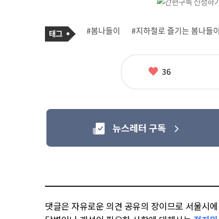
기
태
#봄나들이
#지하철로 즐기는 봄나들
사
그
관
련
태
그
좋
36
아
요
댓글은 자유로운 의견 공유의 장이므로 서울시에 대