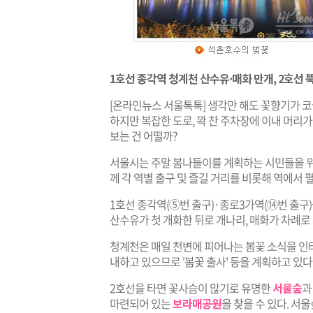
1호선 종각역 청계천 산수유·매화 만개, 2호선
[온라인뉴스 서울톡톡] 생각만 해도 꽃향기가 
하지만 복잡한 도로, 꽉 찬 주차장에 이내 머리
보는 건 어떨까?
서울시는 주말 봄나들이를 계획하는 시민들을 위해
께 각 역별 출구 및 즐길 거리를 비롯해 역에서
1호선 종각역(⑤번 출구)·종로3가역(⑭번 출구
산수유가 첫 개화한 뒤로 개나리, 매화가 차례로 
청계천은 매일 천변에 피어나는 봄꽃 소식을 인
내하고 있으므로 '봄꽃 출사' 등을 계획하고 있다
2호선을 타면 꽃사슴이 많기로 유명한
서울숲
과
마련되어 있는
보라매공원
을 찾을 수 있다. 서