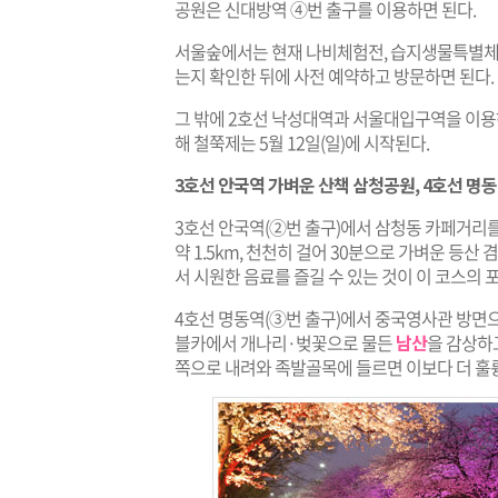
공원은 신대방역 ④번 출구를 이용하면 된다.
서울숲에서는 현재 나비체험전, 습지생물특별체
는지 확인한 뒤에 사전 예약하고 방문하면 된다.
그 밖에 2호선 낙성대역과 서울대입구역을 이용하
해 철쭉제는 5월 12일(일)에 시작된다.
3호선 안국역 가벼운 산책 삼청공원, 4호선 명
3호선 안국역(②번 출구)에서 삼청동 카페거리
약 1.5km, 천천히 걸어 30분으로 가벼운 등
서 시원한 음료를 즐길 수 있는 것이 이 코스의 
4호선 명동역(③번 출구)에서 중국영사관 방면으
블카에서 개나리·벚꽃으로 물든
남산
을 감상하
쪽으로 내려와 족발골목에 들르면 이보다 더 훌륭