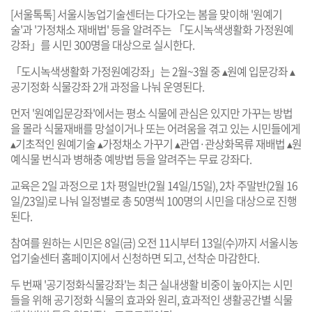
[서울톡톡] 서울시농업기술센터는 다가오는 봄을 맞이해 '원예기
술'과 '가정채소 재배법' 등을 알려주는 「도시녹색생활화 가정원예
강좌」를 시민 300명을 대상으로 실시한다.
「도시녹색생활화 가정원예강좌」는 2월~3월 중 ▴원예 입문강좌 ▴
공기정화 식물강좌 2개 과정을 나눠 운영된다.
먼저 '원예입문강좌'에서는 평소 식물에 관심은 있지만 가꾸는 방법
을 몰라 식물재배를 망설이거나 또는 어려움을 겪고 있는 시민들에게
▴기초적인 원예기술 ▴가정채소 가꾸기 ▴관엽·관상화목류 재배법 ▴원
예식물 번식과 병해충 예방법 등을 알려주는 무료 강좌다.
교육은 2일 과정으로 1차 평일반(2월 14일/15일), 2차 주말반(2월 16
일/23일)로 나눠 일정별로 총 50명씩 100명의 시민을 대상으로 진행
된다.
참여를 원하는 시민은 8일(금) 오전 11시부터 13일(수)까지 서울시농
업기술센터 홈페이지에서 신청하면 되고, 선착순 마감한다.
두 번째 '공기정화식물강좌'는 최근 실내생활 비중이 높아지는 시민
들을 위해 공기정화 식물의 효과와 원리, 효과적인 생활공간별 식물