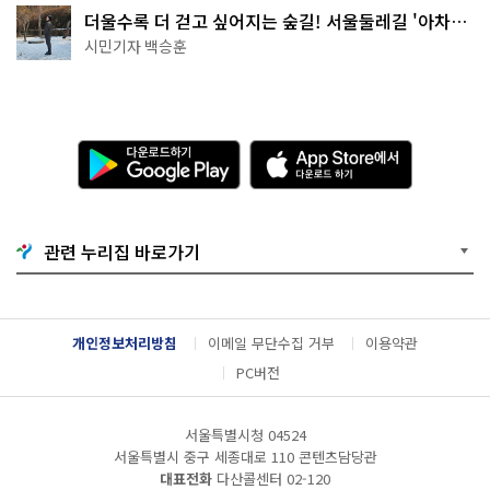
더울수록 더 걷고 싶어지는 숲길! 서울둘레길 '아차산
코스'
시민기자 백승훈
다
A
운
p
로
p
드
S
하
t
기
o
관련 누리집 바로가기
G
r
o
e
o
에
g
서
l
다
개인정보처리방침
이메일 무단수집 거부
이용약관
e
운
P
로
PC버전
l
드
a
하
y
기
서울특별시청 04524
서울특별시 중구 세종대로 110 콘텐츠담당관
대표전화
다산콜센터
02-120