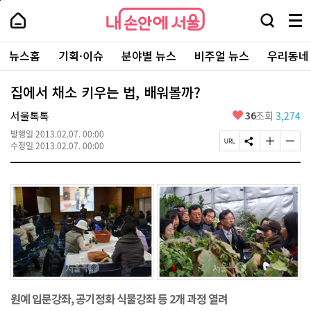
본
페
내
문
이
내
손
검
메
바
지
손
안
색
뉴
로
상
안
주
에
창
전
가
단
에
뉴스홈
기획·이슈
분야별 뉴스
비주얼 뉴스
우리동네
요
서
열
체
기
으
서
서
울
기
보
로
울
비
기
이
-
집에서 채소 키우는 법, 배워볼까?
스
동
서
바
울
좋
서울톡톡
36
조회
3,274
로
시
아
가
대
발행일
2013.02.07. 00:00
요
기
페
S
글
글
표
수정일
2013.02.07. 00:00
이
N
자
자
소
지
S
크
크
통
U
공
기
기
포
R
유
크
작
털
L
하
게
게
복
기
변
변
사
경
경
하
하
기
기
원예 입문강좌, 공기정화 식물강좌 등 2개 과정 열려