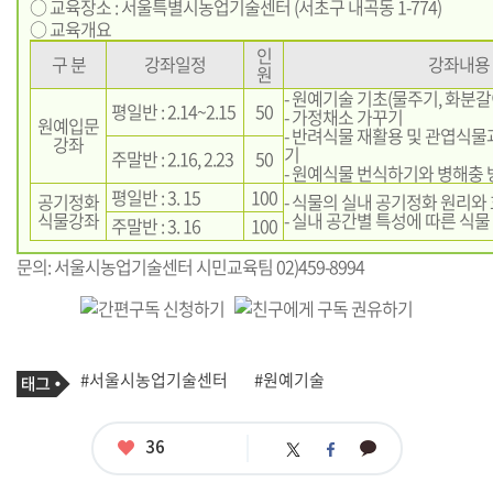
○ 교육장소 : 서울특별시농업기술센터 (서초구 내곡동 1-774)
○ 교육개요
인
구 분
강좌일정
강좌내용
원
- 원예기술 기초(물주기, 화분갈
평일반 : 2.14~2.15
50
- 가정채소 가꾸기
원예입문
- 반려식물 재활용 및 관엽식물
강좌
기
주말반 : 2.16, 2.23
50
- 원예식물 번식하기와 병해충
평일반 : 3. 15
100
공기정화
- 식물의 실내 공기정화 원리와
식물강좌
- 실내 공간별 특성에 따른 식물
주말반 : 3. 16
100
문의: 서울시농업기술센터 시민교육팀 02)459-8994
기
태
#서울시농업기술센터
#원예기술
사
그
관
련
태
좋
36
카
트
페
그
아
카
위
이
요
오
터
스