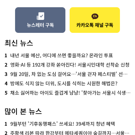
최신 뉴스
1
내년 서울 예산, 어디에 쓰면 좋을까요? 온라인 투표
2
영화·AI 등 192개 강좌 쏟아진다! 서울시민대학 선착순 신청
3
9월 20일, 차 없는 도심 걸어요…'서울 걷자 페스티벌' 선착순 5천명
4
밤에도 식지 않는 더위, 도시를 식히는 시원한 해법은?
5
채소 싫어하는 아이도 즐겁게 냠냠! '찾아가는 서울시 식생활 교육' 현장
많이 본 뉴스
1
9월부턴 '기후동행패스' 쓰세요! 39세까지 청년 혜택
2
주황색 리본 따라 한강부터 메타세쿼이아 숲길까지…서울둘레길 15코스