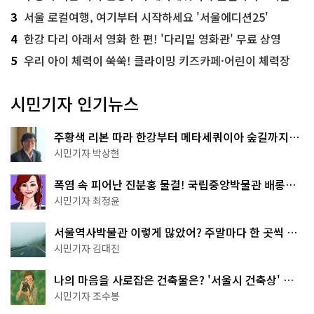
3
서울 로컬여행, 여기부터 시작하세요 '서울에디션25'
4
한강 다리 아래서 영화 한 편! '다리밑 영화관' 무료 상영
5
우리 아이 체력이 쑥쑥! 클라이밍 키즈카페·어린이 체력장
시민기자 인기뉴스
주황색 리본 따라 한강부터 메타세쿼이아 숲길까지…
서울둘레길 15코스
시민기자 박상현
폭염 속 피어난 진분홍 물결! 국립중앙박물관 배롱나
무 명소
시민기자 최정윤
서울역사박물관 이렇게 많았어? 주말마다 한 곳씩 떠
나는 역사 산책
시민기자 김대진
나의 마음을 사로잡은 건축물은? '서울시 건축상' 수
상작 공개!
시민기자 조수봉