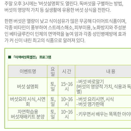
주말 오후 3시에는 '버섯설명회'도 열린다. 독버섯을 구별하는 방법,
버섯의 영양적 가치 등 실생활에 유용한 버섯 상식을 전한다.
한편 버섯은 열량이 낮고 식이섬유가 많은 무공해 다이어트식품이며,
각종 비타민이 풍부하여 스트레스해소, 피부미용, 노화방지와 주성분
인 베타글루칸이 인체의 면역력을 높여 암과 각종 성인병예방에 효과
가 커 신이 내린 최고의 식품으로 알려져 있다.
■ 「이색버섯특별전」 프로그램
요
이벤트명
시 간
내 용
일
- 버섯 바로알기
토,
15~16
버섯 설명회
(버섯의 영양적 가치, 식용과 
일
시
별)
버섯요리 시식, 시연
토,
10~16
- 버섯 요리시연, 시식
회
일
시
- 버섯 염가판매
자연학습용
토,
10~16
- 키우면서 배우는 똑똑한 아
버섯재배키트 분양
일
시