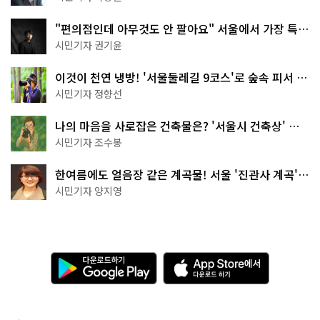
"편의점인데 아무것도 안 팔아요" 서울에서 가장 특별
한 편의점의 정체
시민기자 권기윤
이것이 천연 냉방! '서울둘레길 9코스'로 숲속 피서 떠
나볼까
시민기자 정향선
나의 마음을 사로잡은 건축물은? '서울시 건축상' 수
상작 공개!
시민기자 조수봉
한여름에도 얼음장 같은 계곡물! 서울 '진관사 계곡'이
천국이네~
시민기자 양지영
다
A
운
p
로
p
드
S
하
t
기
o