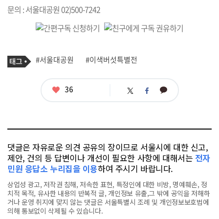
문의 : 서울대공원 02)500-7242
기
태
#서울대공원
#이색버섯특별전
사
그
관
련
태
좋
36
카
트
페
그
아
카
위
이
요
오
터
스
톡
북
댓글은 자유로운 의견 공유의 장이므로 서울시에 대한 신고,
제안, 건의 등 답변이나 개선이 필요한 사항에 대해서는
전자
민원 응답소 누리집을 이용
하여 주시기 바랍니다.
상업성 광고, 저작권 침해, 저속한 표현, 특정인에 대한 비방, 명예훼손, 정
치적 목적, 유사한 내용의 반복적 글, 개인정보 유출,그 밖에 공익을 저해하
거나 운영 취지에 맞지 않는 댓글은 서울특별시 조례 및 개인정보보호법에
의해 통보없이 삭제될 수 있습니다.