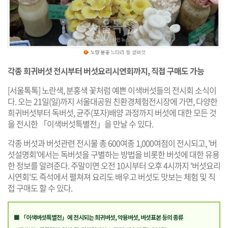
각종 희귀버섯 전시부터 버섯요리시연회까지, 직접 구매도 가능
[서울톡톡] 노란색, 분홍색 꽃처럼 예쁜 이색버섯들의 전시회 소식이
다. 오는 21일(일)까지 서울대공원 친환경체험전시장에 가면, 다양한
희귀버섯부터 독버섯, 균주(포자)배양 과정까지 버섯에 대한 모든 것
을 전시한 「이색버섯특별전」을 만날 수 있다.
각종 버섯과 버섯관련 전시물 총 600여종 1,000여점이 전시되고, '버
섯설명회'에서는 독버섯을 구별하는 방법을 비롯한 버섯에 대한 유용
한 정보를 알려준다. 주말이면 오전 10시부터 오후 4시까지 '버섯요리
시연회'도 즉석에서 펼쳐져 요리도 배우고 버섯도 맛보는 체험 및 직
접 구매도 할 수 있다.
■ 「이색버섯특별전」에 전시되는 희귀버섯, 약용버섯, 버섯표본 등의 종류