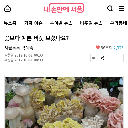
본
페
내
문
이
내
손
검
메
바
지
손
안
색
뉴
로
상
안
주
에
창
전
가
단
에
뉴스홈
기획·이슈
분야별 뉴스
비주얼 뉴스
우리동네
요
서
열
체
기
으
서
서
울
기
보
로
울
비
기
이
-
꽃보다 예쁜 버섯 보셨나요?
스
동
서
바
울
좋
서울톡톡 박혜숙
36
조회
2,925
로
시
아
가
대
발행일
2012.10.08. 00:00
요
기
페
S
글
글
표
수정일
2012.10.08. 00:00
이
N
자
자
소
지
S
크
크
통
U
공
기
기
포
R
유
크
작
털
L
하
게
게
복
기
변
변
사
경
경
하
하
기
기