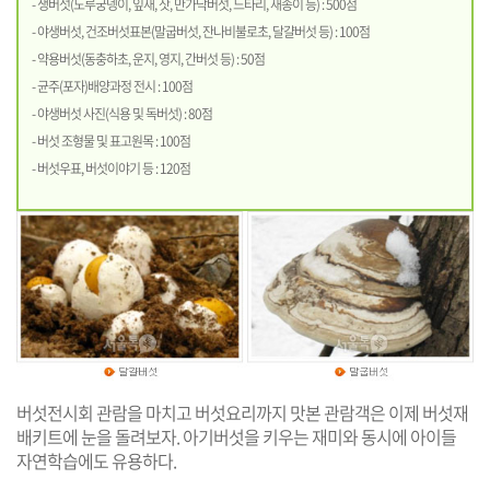
- 생버섯(노루궁뎅이, 잎새, 잣, 만가닥버섯, 느타리, 새송이 등) : 500점
- 야생버섯, 건조버섯표본(말굽버섯, 잔나비불로초, 달걀버섯 등) : 100점
- 약용버섯(동충하초, 운지, 영지, 간버섯 등) : 50점
- 균주(포자)배양과정 전시 : 100점
- 야생버섯 사진(식용 및 독버섯) : 80점
- 버섯 조형물 및 표고원목 : 100점
- 버섯우표, 버섯이야기 등 : 120점
버섯전시회 관람을 마치고 버섯요리까지 맛본 관람객은 이제 버섯재
배키트에 눈을 돌려보자. 아기버섯을 키우는 재미와 동시에 아이들
자연학습에도 유용하다.