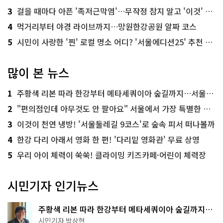
3
걸을 때마다 아픈 '족저근막염'…무작정 참지 말고 '이것' 해보세요!
4
먹거리부터 야경 라이브까지…망원한강공원 알짜 코스
5
시민이 사랑한 '찐' 로컬 명소 어디? '서울에디션25' 추천 코스
많이 본 뉴스
1
주황색 리본 따라 한강부터 메타세쿼이아 숲길까지…서울둘레길 15코스
2
"편의점인데 아무것도 안 팔아요" 서울에서 가장 특별한 편의점의 정체
3
이것이 천연 냉방! '서울둘레길 9코스'로 숲속 피서 떠나볼까
4
한강 다리 아래서 영화 한 편! '다리밑 영화관' 무료 상영
5
우리 아이 체력이 쑥쑥! 클라이밍 키즈카페·어린이 체력장
시민기자 인기뉴스
주황색 리본 따라 한강부터 메타세쿼이아 숲길까지…
서울둘레길 15코스
시민기자 박상현