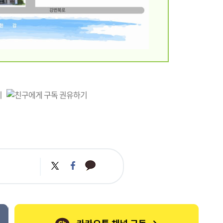
카
트
페
카
위
이
오
터
스
톡
북