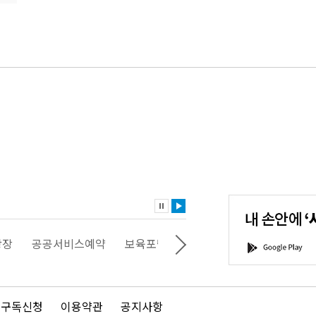
내
손
안
에
'서
광장
공공서비스예약
보육포털
일자리포털
문화포털
G
울'을
o
다
o
운
g
로
l
드
e
 구독신청
이용약관
공지사항
하
P
세