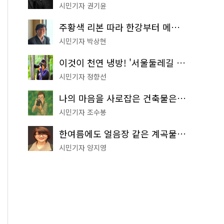
시민기자 권기윤
주황색 리본 따라 한강부터 메타세쿼이아 숲길까지…서울둘레길 15코스
시민기자 박상현
이것이 천연 냉방! '서울둘레길 9코스'로 숲속 피서 떠나볼까
시민기자 정향선
나의 마음을 사로잡은 건축물은? '서울시 건축상' 수상작 공개!
시민기자 조수봉
한여름에도 얼음장 같은 계곡물! 서울 '진관사 계곡'이 천국이네~
시민기자 양지영