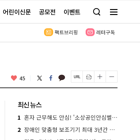
어린이신문
공모전
이벤트
검
메
색
뉴
창
전
열
체
팩트브리핑
레터구독
기
보
기
카
좋
트
페
45
페
인
글
글
카
위
이
아
이
쇄
자
자
오
터
스
요
지
하
크
크
톡
북
U
기
기
기
R
새
크
작
L
창
게
게
최신 뉴스
복
열
변
변
사
림
경
경
하
하
1
혼자 근무해도 안심! '소상공인안심벨' 신청하세요
기
기
2
장애인 맞춤형 보조기기 최대 3년간 무상 대여…삶의 질 높인다