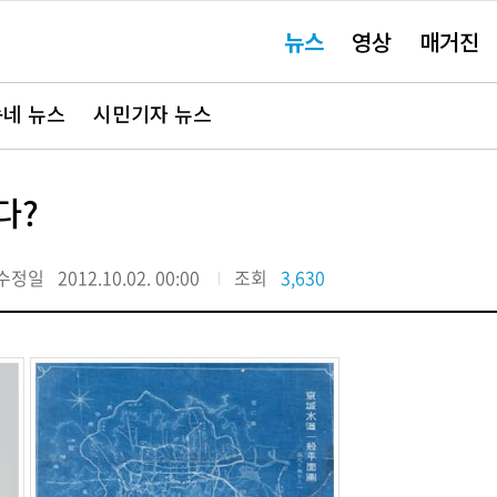
주
뉴스
영상
매거진
요
서
비
스
바
네 뉴스
시민기자 뉴스
로
가
기"
다?
수정일
2012.10.02. 00:00
조회
3,630