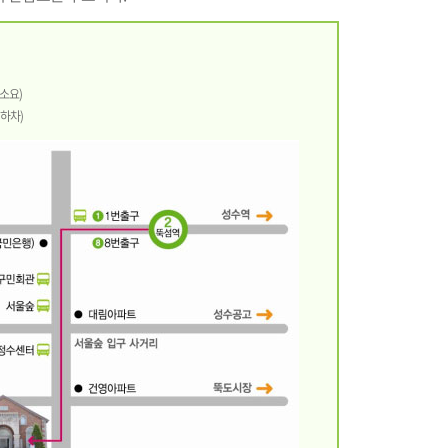
소요)
차)