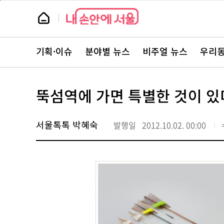
본
페
문
이
뉴
바
지
스
로
상
룸
가
단
뉴
기
으
스
로
기획·이슈
분야별 뉴스
비주얼 뉴스
우리동
주
이
요
동
서
비
스
뚝섬역에 가면 특별한 것이 있
바
로
가
기
서울톡톡 박혜숙
발행일
2012.10.02. 00:00