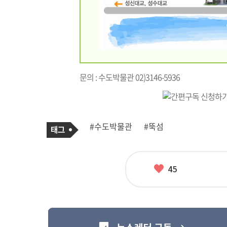
문의 : 수도박물관 02)3146-5936
기
태
#수도박물관
#뚝섬
사
그
관
련
태
그
좋
45
아
요