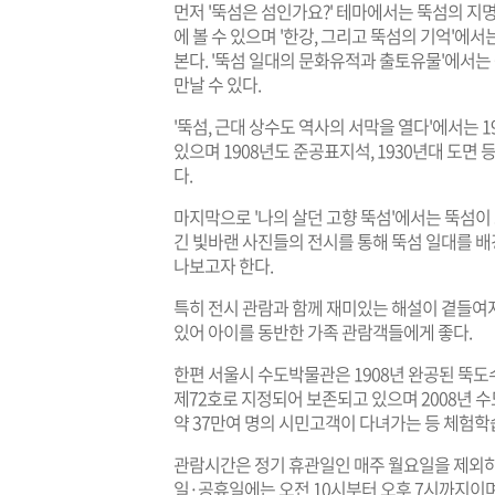
먼저 '뚝섬은 섬인가요?' 테마에서는 뚝섬의 지
에 볼 수 있으며 '한강, 그리고 뚝섬의 기억'에
본다. '뚝섬 일대의 문화유적과 출토유물'에서는
만날 수 있다.
'뚝섬, 근대 상수도 역사의 서막을 열다'에서는 
있으며 1908년도 준공표지석, 1930년대 도면
다.
마지막으로 '나의 살던 고향 뚝섬'에서는 뚝섬이
긴 빛바랜 사진들의 전시를 통해 뚝섬 일대를 
나보고자 한다.
특히 전시 관람과 함께 재미있는 해설이 곁들여
있어 아이를 동반한 가족 관람객들에게 좋다.
한편 서울시 수도박물관은 1908년 완공된 뚝
제72호로 지정되어 보존되고 있으며 2008년 
약 37만여 명의 시민고객이 다녀가는 등 체험학
관람시간은 정기 휴관일인 매주 월요일을 제외하고
일·공휴일에는 오전 10시부터 오후 7시까지이