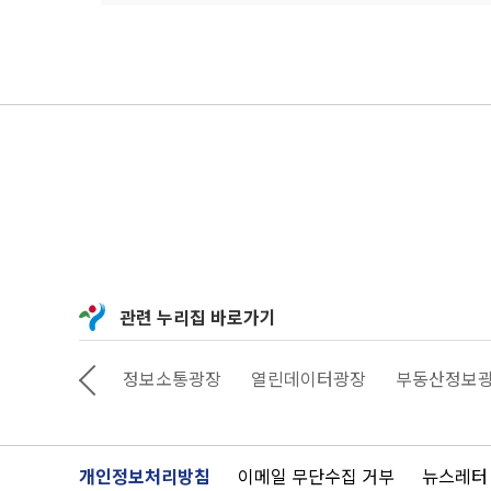
관련 누리집 바로가기
상상대로 서울
정보소통광장
열린데이터광장
부동산정보
개인정보처리방침
이메일 무단수집 거부
뉴스레터