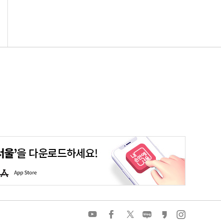
평생학습포털
청년포털
대기환경정보
에코마일리지
A
p
p
S
t
o
유
페
트
네
카
인
r
튜
이
위
이
카
스