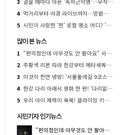
3
걸을 때마다 아픈 '족저근막염'…무작정 참지 말고 '이것' 해보세요!
4
먹거리부터 야경 라이브까지…망원한강공원 알짜 코스
5
시민이 사랑한 '찐' 로컬 명소 어디? '서울에디션25' 추천 코스
많이 본 뉴스
1
"편의점인데 아무것도 안 팔아요" 서울에서 가장 특별한 편의점의 정체
2
주황색 리본 따라 한강부터 메타세쿼이아 숲길까지…서울둘레길 15코스
3
이것이 천연 냉방! '서울둘레길 9코스'로 숲속 피서 떠나볼까
4
한강 다리 아래서 영화 한 편! '다리밑 영화관' 무료 상영
5
우리 아이 체력이 쑥쑥! 클라이밍 키즈카페·어린이 체력장
시민기자 인기뉴스
"편의점인데 아무것도 안 팔아요" 서울에서 가장 특별한 편의점의 정체