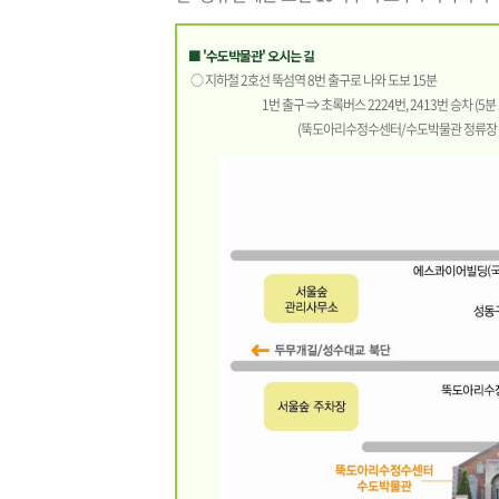
■ '수도박물관' 오시는 길
○ 지하철 2호선 뚝섬역 8번 출구로 나와 도보 15분
1번 출구 ⇒ 초록버스 2224번, 2413번 승차 (5분 
(뚝도아리수정수센터/수도박물관 정류장 하