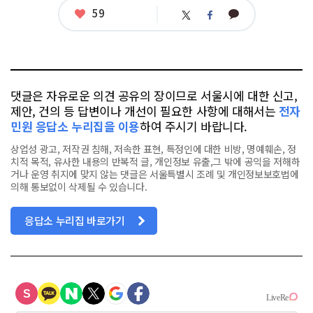
그
좋
59
카
트
페
아
카
위
이
요
오
터
스
톡
북
댓글은 자유로운 의견 공유의 장이므로 서울시에 대한 신고,
제안, 건의 등 답변이나 개선이 필요한 사항에 대해서는
전자
민원 응답소 누리집을 이용
하여 주시기 바랍니다.
상업성 광고, 저작권 침해, 저속한 표현, 특정인에 대한 비방, 명예훼손, 정
치적 목적, 유사한 내용의 반복적 글, 개인정보 유출,그 밖에 공익을 저해하
거나 운영 취지에 맞지 않는 댓글은 서울특별시 조례 및 개인정보보호법에
의해 통보없이 삭제될 수 있습니다.
응답소 누리집 바로가기