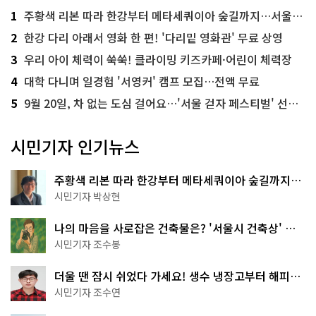
1
주황색 리본 따라 한강부터 메타세쿼이아 숲길까지…서울둘레길 15코스
2
한강 다리 아래서 영화 한 편! '다리밑 영화관' 무료 상영
3
우리 아이 체력이 쑥쑥! 클라이밍 키즈카페·어린이 체력장
4
대학 다니며 일경험 '서영커' 캠프 모집…전액 무료
5
9월 20일, 차 없는 도심 걸어요…'서울 걷자 페스티벌' 선착순 5천명
시민기자 인기뉴스
주황색 리본 따라 한강부터 메타세쿼이아 숲길까지…
서울둘레길 15코스
시민기자 박상현
나의 마음을 사로잡은 건축물은? '서울시 건축상' 수
상작 공개!
시민기자 조수봉
더울 땐 잠시 쉬었다 가세요! 생수 냉장고부터 해피소
·무더위쉼터까지
시민기자 조수연