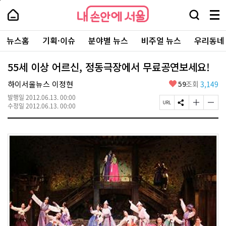
본
페
내
문
이
내
손
검
메
바
지
손
안
색
뉴
로
상
안
주
에
창
전
가
단
에
뉴스홈
기획·이슈
분야별 뉴스
비주얼 뉴스
우리동네
요
서
열
체
기
으
서
서
울
기
보
로
울
비
기
이
-
55세 이상 어르신, 정동극장에서 무료공연보세요!
스
동
서
바
울
좋
하이서울뉴스 이정현
59
조회
3,149
로
시
아
가
대
발행일
2012.06.13. 00:00
요
기
페
S
글
글
표
수정일
2012.06.13. 00:00
이
N
자
자
소
지
S
크
크
통
U
공
기
기
포
R
유
크
작
털
L
하
게
게
복
기
변
변
사
경
경
하
하
기
기