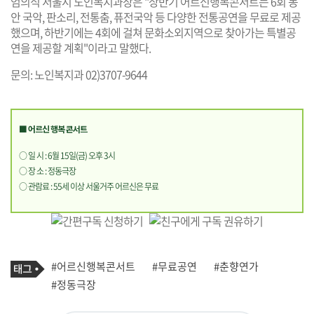
엄의식 서울시 노인복지과장은 "상반기 어르신행복콘서트는 6회 동
안 국악, 판소리, 전통춤, 퓨전국악 등 다양한 전통공연을 무료로 제공
했으며, 하반기에는 4회에 걸쳐 문화소외지역으로 찾아가는 특별공
연을 제공할 계획"이라고 말했다.
문의: 노인복지과 02)3707-9644
■ 어르신 행복 콘서트
○ 일 시 : 6월 15일(금) 오후 3시
○ 장 소 : 정동극장
○ 관람료 : 55세 이상 서울거주 어르신은 무료
기
태
#어르신행복콘서트
#무료공연
#춘향연가
사
그
관
#정동극장
련
태