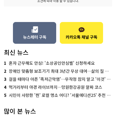
조건에 따라 이용 할 수 있습니다.
최신 뉴스
1
혼자 근무해도 안심! '소상공인안심벨' 신청하세요
2
장애인 맞춤형 보조기기 최대 3년간 무상 대여…삶의 질 높인다
3
걸을 때마다 아픈 '족저근막염'…무작정 참지 말고 '이것' 해보세요!
4
먹거리부터 야경 라이브까지…망원한강공원 알짜 코스
5
시민이 사랑한 '찐' 로컬 명소 어디? '서울에디션25' 추천 코스
많이 본 뉴스