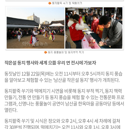
작은설 동지 행사와 세계 으뜸 우리 연 전시에 가보자
동짓날인 12월 22일(목)에는 오전 11시부터 오후 5시까지 동지 풍습
을 알아보고 체험할 수 있는 ‘남산골 작은설 동지’ 행사가 개최된다.
동지팥죽 쑤기와 떡메치기 시연을 비롯해 동지 부적 찍기, 동지 책력
만들기, 전통 연 만들기 등 동지 풍습을 체험 할 수 있는 전통문화 프로
그램과, 신명나는 풍물놀이 공연이 남산골 한옥마을 공동마당 등에서
열린다.
동지팥죽 쑤기 및 시식은 정오와 오후 2시, 오후 4시 세 차례에 걸쳐
각 30분씩 진행되며, 떡메치기는 오전 11시와 오후 1시, 오후 3시에