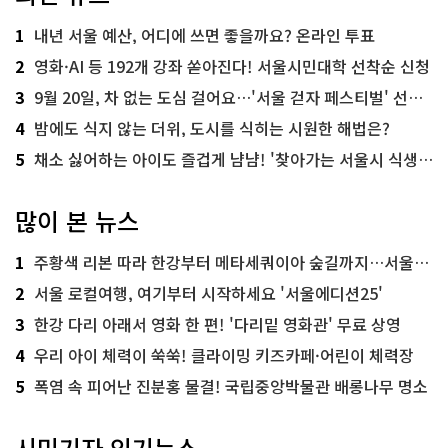
1
내년 서울 예산, 어디에 쓰면 좋을까요? 온라인 투표
2
영화·AI 등 192개 강좌 쏟아진다! 서울시민대학 선착순 신청
3
9월 20일, 차 없는 도심 걸어요…'서울 걷자 페스티벌' 선착순 5천명
4
밤에도 식지 않는 더위, 도시를 식히는 시원한 해법은?
5
채소 싫어하는 아이도 즐겁게 냠냠! '찾아가는 서울시 식생활 교육' 현장
많이 본 뉴스
1
주황색 리본 따라 한강부터 메타세쿼이아 숲길까지…서울둘레길 15코스
2
서울 로컬여행, 여기부터 시작하세요 '서울에디션25'
3
한강 다리 아래서 영화 한 편! '다리밑 영화관' 무료 상영
4
우리 아이 체력이 쑥쑥! 클라이밍 키즈카페·어린이 체력장
5
폭염 속 피어난 진분홍 물결! 국립중앙박물관 배롱나무 명소
시민기자 인기뉴스