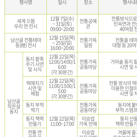
행사명
일시
장소
행사내
12월 7일(수)
전통방식으로
세계 으뜸
전통공예
~ 31일(토)
민속연과 전
우리 연 전시
관
09:00~20:00
40여점 
12월 15일(목)
남산골 전통테마
전통가옥
전통을 테마
~ 25일(일)
등(燈) 전시
일원
대형 등 20
16:00~20:00
12월 22일(목)
동지 팥죽
12:00/14:00/1
전통가옥
가마솥 동지 
쑤기 시연
6:00
공동마당
시연 및 
및 시식
(각 30분간)
12월 22일(목)
떡메치기
전통 방식의 
11:00/13:00/1
전통가옥
시연 및
이용한 인절미
5:00
공동마당
체험
시연 및 
(각 30분간)
남산골
동지 부적
전통가옥
동지에 붙
작은설
찍기
공동마당
부적 스탬프
동지
동지 책력
12월 22일(목)
이승업
동지 선
만들기
11:00~17:00
가옥 안채
책력 만들기
전통 연
이승업
겨울에 즐