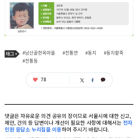
기
태
#남산골한옥마을
#전통연
#동지
#동지팥죽
사
그
관
#전통등
련
태
그
좋
78
카
트
페
아
카
위
이
요
오
터
스
톡
북
댓글은 자유로운 의견 공유의 장이므로 서울시에 대한 신고,
제안, 건의 등 답변이나 개선이 필요한 사항에 대해서는
전자
민원 응답소 누리집을 이용
하여 주시기 바랍니다.