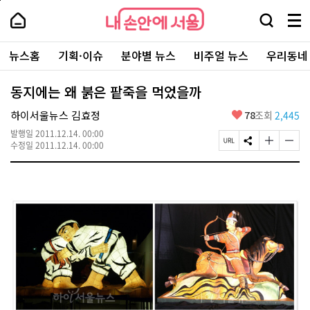
본
페
내
문
이
내
손
검
메
바
지
손
안
색
뉴
로
상
안
주
에
창
전
가
단
에
뉴스홈
기획·이슈
분야별 뉴스
비주얼 뉴스
우리동네
요
서
열
체
기
으
서
서
울
기
보
로
울
비
기
이
-
동지에는 왜 붉은 팥죽을 먹었을까
스
동
서
바
울
좋
하이서울뉴스 김효정
78
조회
2,445
로
시
아
가
대
발행일
2011.12.14. 00:00
요
기
페
S
글
글
표
수정일
2011.12.14. 00:00
이
N
자
자
소
지
S
크
크
통
U
공
기
기
포
R
유
크
작
털
L
하
게
게
복
기
변
변
사
경
경
하
하
기
기