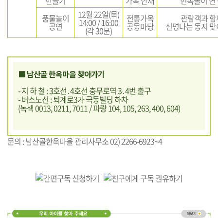
만들기
가옥 안채
민속놀이 연
12월 22일(목)
풍물놀이
전통가옥
관람객과 함
14:00 / 16:00
공연
공동마당
신명나는 동지 맞
(각 30분)
■ 남산골 한옥마을 찾아가기
- 지 하 철 : 3호선․4호선 충무로역 3․4번 출구
- 버스노선 : 퇴계로3가 극동빌딩 하차
(녹색 0013, 0211, 7011 / 파랑 104, 105, 263, 400, 604)
문의 : 남산골한옥마을 관리사무소 02) 2266-6923~4