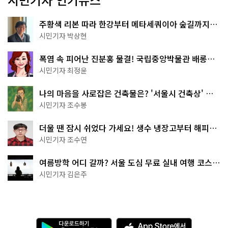
주황색 리본 따라 한강부터 메타세쿼이아 숲길까지…
서울둘레길 15코스
시민기자 박상현
폭염 속 피어난 진분홍 물결! 국립중앙박물관 배롱나
무 명소
시민기자 최정윤
나의 마음을 사로잡은 건축물은? '서울시 건축상' 수
상작 공개!
시민기자 조수봉
더울 땐 잠시 쉬었다 가세요! 생수 냉장고부터 해피소
·무더위쉼터까지
시민기자 조수연
여름방학 어디 갈까? 서울 도심 무료 실내 여행 코스
추천
시민기자 김은주
다
A