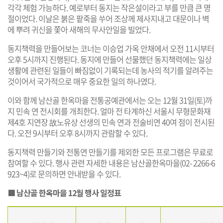
각각 체험 가능하다. 예로부터 동지는 작은설이라고 부를 만큼 큰 명
절이었다. 이날은 붉은 팥죽을 쑤어 조상께 제사지내고 대문이나 벽
에 뿌려 귀신을 쫓아 새해의 무사안일을 빌었다.
동지책력을 만들어보는 코너는 이승업 가옥 안채에서 오전 11시부터
오후 5시까지 진행된다. 동지에 만들어 선물했던 동지책력에는 일상
생활에 관련된 일들이 빠짐없이 기록되는데 농사의 적기를 알려주는
것이어서 국가적으로 매우 중요한 일의 하나였다.
이와 함께 남산골 한옥마을 전통공예관에서는 오는 12월 31일(토)까
지 민속 연 전시회를 개최한다. 얼마 전 타계하신 서울시 무형문화재
제4호 지연장 故노유상 선생의 민속 연과 전술비연 40여 점이 전시된
다. 오전 9시부터 오후 8시까지 관람할 수 있다.
동지책력 만들기와 전통연 만들기를 제외한 모든 프로그램은 무료로
참여할 수 있다. 행사 관련 자세한 내용은 남산골한옥마을(02- 2266-6
923~4)로 문의하면 안내받을 수 있다.
■ 남산골 한옥마을 12월 행사 일정표