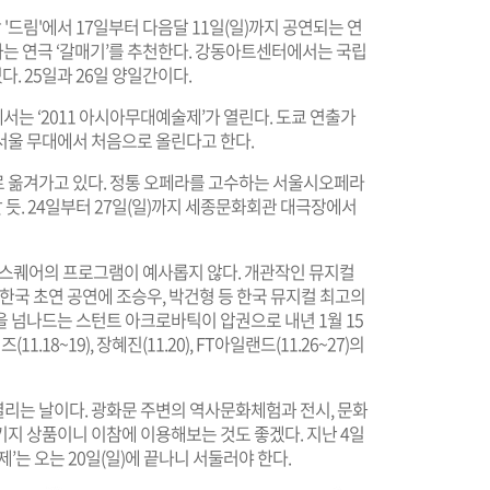
드림'에서 17일부터 다음달 11일(일)까지 공연되는 연
행하는 연극 ‘갈매기’를 추천한다. 강동아트센터에서는 국립
다. 25일과 26일 양일간이다.
에서는 ‘2011 아시아무대예술제’가 열린다. 도쿄 연출가
서울 무대에서 처음으로 올린다고 한다.
 옮겨가고 있다. 정통 오페라를 고수하는 서울시오페라
할 듯. 24일부터 27일(일)까지 세종문화회관 대극장에서
스퀘어의 프로그램이 예사롭지 않다. 개관작인 뮤지컬
한국 초연 공연에 조승우, 박건형 등 한국 뮤지컬 최고의
 넘나드는 스턴트 아크로바틱이 압권으로 내년 1월 15
8~19), 장혜진(11.20), FT아일랜드(11.26~27)의
가 열리는 날이다. 광화문 주변의 역사문화체험과 전시, 문화
지 상품이니 이참에 이용해보는 것도 좋겠다. 지난 4일
’는 오는 20일(일)에 끝나니 서둘러야 한다.